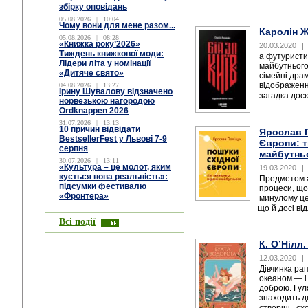
збірку оповідань
05.08.2026
|
10:04
Чому вони для мене разом...
Каролін Ж
05.08.2026
|
08:28
«Книжка року’2026»
20.03.2020
|
Тиждень книжкової моди:
а футуристи
Лідери літа у номінації
майбутнього
«Дитяче свято»
сімейні драм
відображенн
04.08.2026
|
13:27
Ірину Шувалову відзначено
загадка доск
норвезькою нагородою
Ordknappen 2026
31.07.2026
|
13:13
10 причин відвідати
Ярослав П
BestsellerFest у Львові 7-9
Європи: т
серпня
майбутнь
30.07.2026
|
13:11
«Культура – це молот, яким
19.03.2020
|
кується нова реальність»:
Предметом а
підсумки фестивалю
процеси, що
«Фронтера»
минулому цей
що й досі ві
Всі події
К. О’Нілл
12.03.2020
|
Дівчинка рап
океаном — і
доброю. Гул
знаходить д