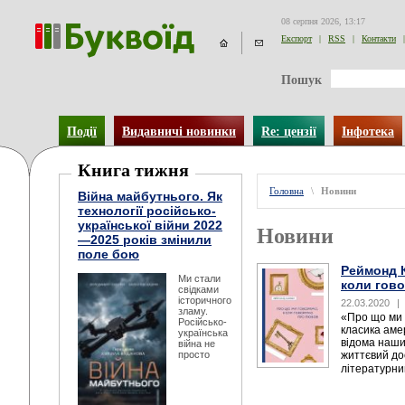
08 серпня 2026, 13:17
Експорт
|
RSS
|
Контакти
|
Пошук
Події
Видавничі новинки
Re: цензії
Інфотека
Книга тижня
Головна
\
Новини
Війна майбутнього. Як
технології російсько-
української війни 2022
Новини
—2025 років змінили
поле бою
Реймонд 
Ми стали
коли гов
свідками
історичного
22.03.2020
|
зламу.
«Про що ми 
Російсько-
класика аме
українська
відома наши
війна не
просто
життєвий до
літературни