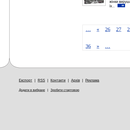
жінки вируш
їх...
…
«
26
27
2
36
»
…
Експорт
|
RSS
|
Контакти
|
Архів
|
Реклама
Додати в вибране
|
Зробити стартовою