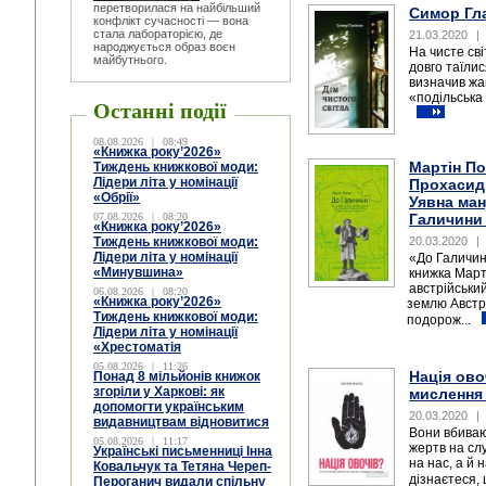
перетворилася на найбільший
Симор Гла
конфлікт сучасності — вона
стала лабораторією, де
21.03.2020
|
народжується образ воєн
На чисте сві
майбутнього.
довго таїлис
визначив жа
«подільська 
Останні події
08.08.2026
|
08:49
«Книжка року’2026»
Мартін По
Тиждень книжкової моди:
Лідери літа у номінації
Прохасиді
«Обрії»
Уявна ман
07.08.2026
|
08:20
Галичини
«Книжка року’2026»
Тиждень книжкової моди:
20.03.2020
|
Лідери літа у номінації
«До Галичин
«Минувшина»
книжка Март
австрійськи
06.08.2026
|
08:20
«Книжка року’2026»
землю Австро
Тиждень книжкової моди:
подорож...
Лідери літа у номінації
«Хрестоматія
05.08.2026
|
11:26
Нація ово
Понад 8 мільйонів книжок
згоріли у Харкові: як
мислення 
допомогти українським
20.03.2020
|
видавництвам відновитися
Вони вбиваю
05.08.2026
|
11:17
жертв на сл
Українські письменниці Інна
на нас, а й 
Ковальчук та Тетяна Череп-
дізнаєтеся, 
Пероганич видали спільну