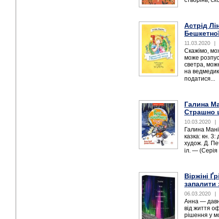
створінь, сх
Астрід Лі
Бешкетної
11.03.2020
|
Скажімо, мо
може розпус
светра, мож
на ведмеди
податися...
Галина Ма
Страшно ц
10.03.2020
|
Галина Мані
казка: кн. 3:
худож. Д. Пе
іл. — (Серія
Віржіні Ґ
запалити 
06.03.2020
|
Анна — давн
від життя о
рішення у м