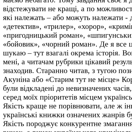
відстежувати не кращі, а по можливості
які належать – або можуть належати - 
«детектив», «трилер», «хорор», «крим
«пригодницький роман», «шпигунськи
«бойовик», «чорний роман». Де я все 
шукаю – тут взагалі окрема історія. Во
мені, а читачам рубрики цікавий резуль
знаходив. Старанно читав, з тугою по
Акуніна або «Старим тут не місце» Ко
були відкладені до невизначених часів
серед моїх пріоритетів місцем українс
Якість краще не порівнювати, але ж інш
українські книжки означених жанрів б
Якість породжує конкурентне змагання