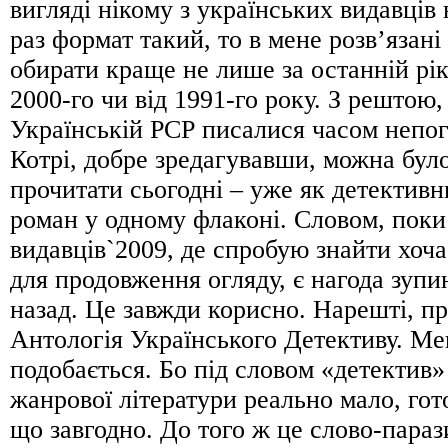
вигляді нікому з українських видавців 
раз формат такий, то в мене розв’язан
обирати краще не лише за останній рік
2000-го чи від 1991-го року. З рештою, 
Українській РСР писалися часом непог
Котрі, добре зредагувавши, можна було
прочитати сьогодні – уже як детективн
роман у одному флаконі. Словом, пок
видавців`2009, де спробую знайти хоча
для продовження огляду, є нагода зупи
назад. Це завжди корисно. Нарешті, пр
Антологія Українського Детективу. Ме
подобається. Бо під словом «детектив» 
жанрової літератури реально мало, гото
що завгодно. До того ж це слово-пара