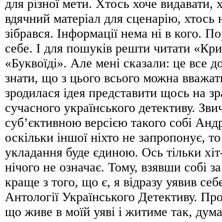
для різної мети. Хтось хоче видавати, 
вдячний матеріал для сценарію, хтось 
зібрався. Інформації нема ні в кого. П
себе. І для пошуків решти читати «Кр
«Буквоїді». Але мені сказали: це все д
знати, що з цього всього можна вважа
зродилася ідея представити щось на зр
сучасного українського детективу. Зви
суб’єктивною версією такого собі Анд
оскільки іншої ніхто не запропонує, то
укладання буде єдиною. Ось тільки хіт
нічого не означає. Тому, взявши собі з
краще з того, що є, я відразу уявив се
Антології Українського Детективу. Про
що живе в моїй уяві і житиме так, дума