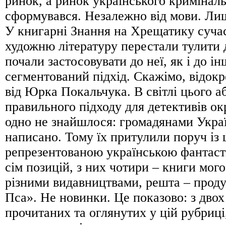
ринок, а ринок українського кримінал
сформувався. Незалежно від мови. Ли
У книгарні Знання на Хрещатику суча
художню літературу перестали тулити 
почали застосовувати до неї, як і до ін
сегментований підхід. Скажімо, відок
від Юрка Покальчука. В світлі цього 
правильного підходу для детективів ок
одно не знайшлося: громадянами Украї
написано. Тому їх притулили поруч із
репрезентованою українською фантас
сім позицій, з них чотири – книги мого
різними видавництвами, решта – проду
Пса». Не новинки. Це показово: з двох
прочитаних та оглянутих у цій рубриці