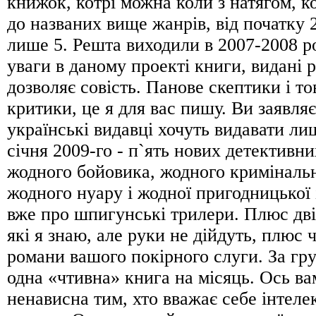
книжок, котрі можна коли з натягом, ко
до названих вище жанрів, від початку 
лише 5. Решта виходили в 2007-2008 р
уваги в даному проекті книги, видані р
дозволяє совість. Панове скептики і то
критики, це я для вас пишу. Ви заявляє
українські видавці хочуть видавати ли
січня 2009-го - п`ять нових детективни
жодного бойовика, жодного криміналь
жодного нуару і жодної пригодницької 
вже про шпигунські трилери. Плюс дві
які я знаю, але руки не дійдуть, плюс
романи вашого покірного слуги. За г
одна «чтивна» книга на місяць. Ось вам
ненависна тим, хто вважає себе інтеле