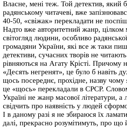
Власне, мені теж. Той детектив, який 
радянському читачеві, вже запізнювавс
40-50, «свіжак» перекладати не поспіш
Надто вже авторитетний жанр, цілком 
світогляд людини, особливо радянської.
громадяни України, які все ж таки пи
детективи, сучасних творів не читають
рівняються на Агату Крісті. Причому н
«Десять негренят», це було б навіть ду
щось посереднє, прохідне, назву чому 
це «щось» перекладали в СРСР. Словом
Україні не жанр масової літератури, а 
свідчить про наявність у людей сформ
І в даному разі я не збираюся їх ламати
далі, прекрасно розумітимуть, про що 