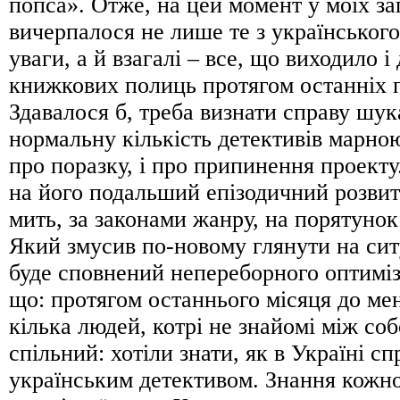
попса». Отже, на цей момент у моїх з
вичерпалося не лише те з українського
уваги, а й взагалі – все, що виходило і
книжкових полиць протягом останніх п
Здавалося б, треба визнати справу шук
нормальну кількість детективів марною
про поразку, і про припинення проекту
на його подальший епізодичний розвит
мить, за законами жанру, на порятуно
Який змусив по-новому глянути на сит
буде сповнений непереборного оптиміз
що: протягом останнього місяця до ме
кілька людей, котрі не знайомі між соб
спільний: хотіли знати, як в Україні сп
українським детективом. Знання кожно