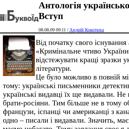
Антологія українсько
Вступ
08.08.09 09:11 /
Андрій Кокотюха
Від початку свого існування
«Кримінальне чтиво України
відстежувати кращі зразки у
літератури.
Це було можливо в повній мі
тому: українські письменники детекти
українські видавці їх ще видавали. Не 
брати-росіяни. Тим більше не в тому об
французи, іспанці чи американці з кан
одно – писали і видавали. Значить, ма
маємо небагато. Тому завдання своє я 