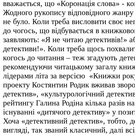
вважається, що «Коронація слова» - ко
Жодного рукопису відповідного жанру 
не було. Коли треба висловити своє не
до чогось, що відбувається в книжково
заявляють: «Я не читаю детективів!» а
детективи!». Коли треба щось похвалит
когось до читання – теж згадують дете
рекомендуючи читацькому загалу книж
лідерами літа за версією «Книжки рок
проекту Костянтин Родик вживав звор
детектив», «культурологічний детектив
рейтингу Галина Родіна кілька разів н
існуванні «дитячого детективу» у пози
Хоча «детективний детектив», тобто, д
вигляді, так званий класичний, далі вс