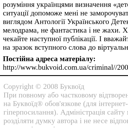
розуміння українцями визначення «дет
ситуації допоможе мені не заморочувати
виглядом Антології Українського Дете
мелодрама, не фантастика і не жахи. Х
чекайте наступної публікації. І вважай
на зразок вступного слова до віртуальн
Постійна адреса матеріалу:
http://www.bukvoid.com.ua/criminal//20
Copyright © 2008 Буквоїд
При повному або частковому відтворе
на Буквоїд® обов'язкове (для інтернет-
гіперпосилання). Адміністрація сайту
розділяти думку автора і не несе відпо