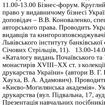
11.00-13.00 Бізнес-форум. Круглий
право у видавничому бізнесі Укра
доповідач – В.В. Коноваленко, спец
авторського права. Проводить Укра
видавців та книгорозповсюджувачі
Львівського інституту банківської
Січових Стрільців, 11). 13.00-14.
«Каталогу видань Почаївського та 
монастирів XVIII–XX ст. з колекці
друкарства України» (автори В. Г. 
Хауха, В. А. Адамович). Проводит
«Києво-Могилянська академія». Ук
друкарства (вул. Підвальна, 17, ауд
Презентація навчальних посібникі