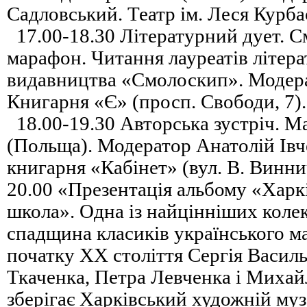
Садловський. Театр ім. Леся Курбас
17.00-18.30 Літературний дует. 
марафон. Читання лауреатів літера
видавництва «Смолоскип». Модер
Книгарня «Є» (просп. Свободи, 7).
18.00-19.30 Авторська зустріч. М
(Польща). Модератор Анатолій Івч
книгарня «Кабінет» (вул. В. Винни
20.00 «Презентація альбому «Харк
школа». Одна із найцінніших колек
спадщина класиків українського ма
початку ХХ століття Сергія Васил
Ткаченка, Петра Левченка і Михай
зберігає Харківський художній му