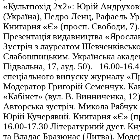
«Культпохід 2х2»: Юрій Андрухов
(Україна), Педро Ленц, Рафаель У
Книгарня «Є» (просп. Свободи, 7)
Презентація видавництва «Ярославі
Зустріч з лауреатом Шевченківськ
Слабошпицьким. Українська академ
Підвальна, 17, ауд. 50). 16.00-16.
спеціального випуску журналу «П
Модератор Григорій Семенчук. Ка
«Кабінет» (вул. В. Винниченка, 12
Авторська зустріч. Микола Рябчук
Юрій Кучерявий. Книгарня «Є» (п
16.00-17.30 Літературний дует. Кн
та Владас Бразюнас (Литва). Мод