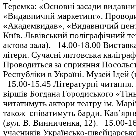
Теремка: «Основні засади видавни
«Видавничий маркетинг». Провод
«Академвидав», «Видавничий цент
Київ. Львівський поліграфічний те
актова зала). 14.00-18.00 Вистав
літери. Сучасні литовська каліграф
Проводиться за сприяння Посольс
Республіки в Україні. Музей Ідей (в
15.00-15.45 Літературні читання.
віршів Богдана Городиського «Тінь
читатимуть актори театру ім. Марі
також співатимуть барди. Кав’ярн
(вул. В. Винниченка, 12). 15.00-1
учасників Українсько-швейцарськ