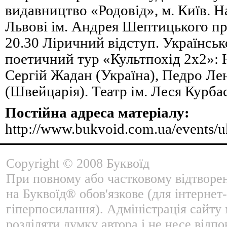
видавництво «Родовід», м. Київ. 
Львові ім. Андрея Шептицького пр.
20.30 Ліричний відступ. Українсь
поетичний тур «Культпохід 2х2»:
Сергій Жадан (Україна), Педро Ле
(Швейцарія). Театр ім. Леся Курбаса
Постійна адреса матеріалу:
http://www.bukvoid.com.ua/events/
Copyright © 2008 Буквоїд
При повному або частковому відтворе
на Буквоїд® обов'язкове (для інтернет-
гіперпосилання). Адміністрація сайту
розділяти думку автора і не несе відпо