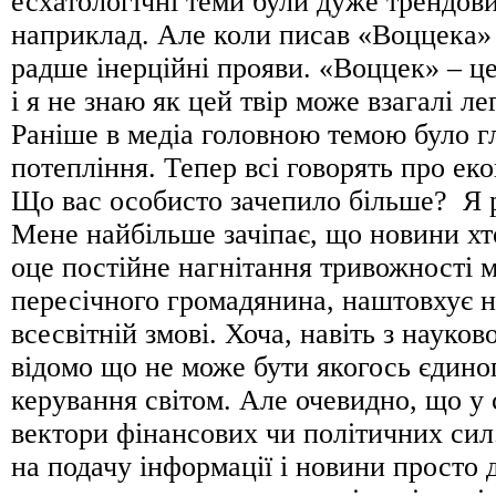
есхатологічні теми були дуже трендов
наприклад. Але коли писав «Воццека»
радше інерційні прояви. «Воццек» – ц
і я не знаю як цей твір може взагалі л
Раніше в медіа головною темою було г
потепління. Тепер всі говорять про еко
Що вас особисто зачепило більше? Я 
Мене найбільше зачіпає, що новини хто
оце постійне нагнітання тривожності м
пересічного громадянина, наштовхує на
всесвітній змові. Хоча, навіть з науково
відомо що не може бути якогось єдино
керування світом. Але очевидно, що у с
вектори фінансових чи політичних си
на подачу інформації і новини просто