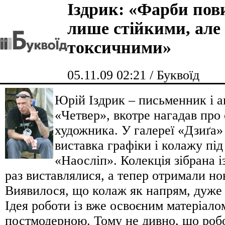
Іздрик: «Фарби пов
лише стійкими, але
токсичними»
05.11.09 02:21 / Буквоїд
Юрій Іздрик – письменник і а
«Четвер», вкотре нагадав про 
художника. У галереї «Дзиґа»
виставка графіки і колажу пі
«Наосліп». Колекція зібрана із
раз виставлялися, а тепер отримали но
Виявилося, що колаж як напрям, дуже 
Ідея роботи із вже освоєним матеріалом
постмодерною. Тому не дивно, що роб