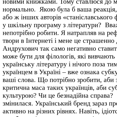
новими книжками. Тому ставлюся до м
нормально. Якою була б ваша реакція,
або ж інших авторів «станіславського
у шкільну програму з літератури? Вв
непотрібно робити. Я натрапляв на ре
твори в Інтернеті і мене це страшенно 
Андрухович так само негативно ставит
може бути для філологів, які вивчають
українську літературу і нічого поза ти
українцем в Україні – вже ознака субк
ваші слова. Що потрібно зробити, аби 
критична маса таких українців, аби су
культурою? Чи це безнадійна справа? 
змінилася. Український бренд зараз пр
активно на різних рівнях. Навіть, ідіот