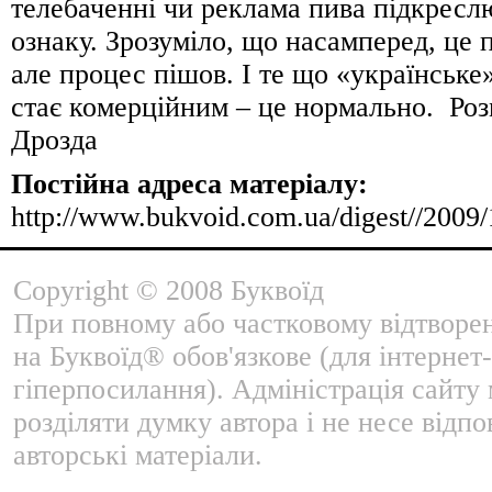
телебаченні чи реклама пива підкрес
ознаку. Зрозуміло, що насамперед, це
але процес пішов. І те що «українське
стає комерційним – це нормально. Ро
Дрозда
Постійна адреса матеріалу:
http://www.bukvoid.com.ua/digest//2009
Copyright © 2008 Буквоїд
При повному або частковому відтворе
на Буквоїд® обов'язкове (для інтернет-
гіперпосилання). Адміністрація сайту
розділяти думку автора і не несе відпо
авторські матеріали.