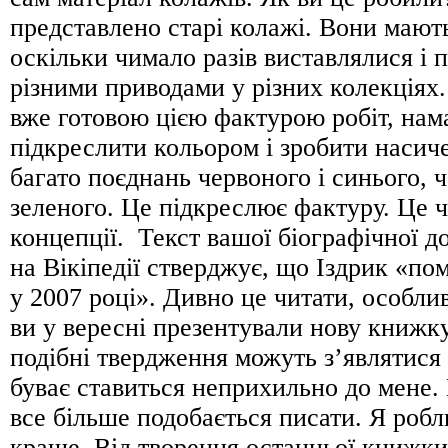
представлено старі колажі. Вони мають
оскільки чимало разів виставлялися і 
різними приводами у різних колекціях.
вже готовою цією фактурою робіт, нам
підкреслити кольором і зробити насич
багато поєднань червоного і синього, ч
зеленого. Це підкреслює фактуру. Це 
концепції. Текст вашої біографічної до
на Вікіпедії стверджує, що Іздрик «п
у 2007 році». Дивно це читати, особлив
ви у вересні презентували нову книжк
подібні твердження можуть з’являтися 
буває ставиться неприхильно до мене.
все більше подобається писати. Я роб
краще. Від творення останньої книжки