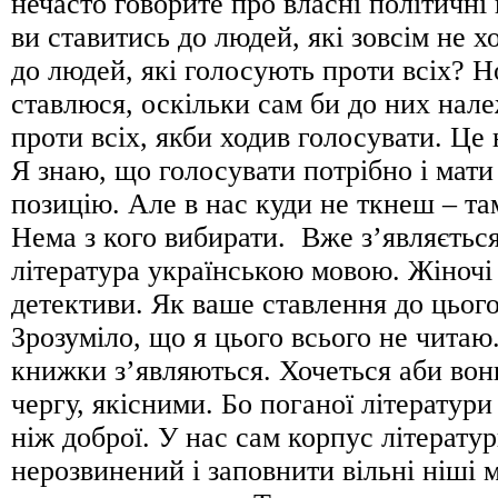
нечасто говорите про власні політичні
ви ставитись до людей, які зовсім не х
до людей, які голосують проти всіх? 
ставлюся, оскільки сам би до них нале
проти всіх, якби ходив голосувати. Це
Я знаю, що голосувати потрібно і мат
позицію. Але в нас куди не ткнеш – т
Нема з кого вибирати. Вже з’являєтьс
література українською мовою. Жіночі
детективи. Як ваше ставлення до цьог
Зрозуміло, що я цього всього не читаю
книжки з’являються. Хочеться аби вон
чергу, якісними. Бо поганої літератури
ніж доброї. У нас сам корпус літерату
нерозвинений і заповнити вільні ніші