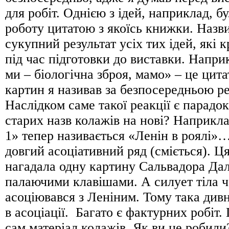
для робіт. Однією з ідей, наприклад, б
роботу цитатою з якоїсь книжки. Назви,
сукупний результат усіх тих ідей, які 
під час підготовки до виставки. Напри
ми – біологічна зброя, мамо» – це цита
картин я називав за безпосередньою р
Наслідком саме такої реакції є парадок
старих назв колажів на нові? Наприкла
1» тепер називається «Ленін в роялі
довгий асоціативний ряд (сміється). Ц
нагадала одну картину Сальвадора Далі
палаючими клавішами. А силует тіла 
асоціювався з Леніним. Тому така дивн
в асоціації. Багато є фактурних робіт.
сам матеріал колажів. Як ви це робили