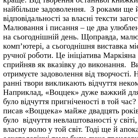
найбільше задоволення. З роками ще й
відповідальності за власні тексти заго
Малювання і писання – це два улюблен
на сьогоднішній день. Щоправда, малю
комп’ютері, а сьогоднішня виставка мі
ручної роботи. Це ініціатива Маркіяна 
сприйняв як вказівку до виконання. В
отримуєте задоволення від творчості. 
ранні твори викликають відчуття неко
Наприклад, «Воццек» дуже важкий для
було відчуття пригніченості в той час
писав «Воццека» майже двадцять років
було відчуття невлаштованості у світі
власну волю у той світ. Тоді ще й апок