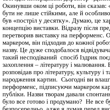
Окинувши оком ці роботи, він сказав:
бути не лише стійкими, але й особлив
був «постріл у десятку». Думаю, це ха
концепцію виставки. Відразу після пре
перетворив виставку на перформенс. 
маркером, він підходив до кожної робот
назву. Це дуже сподобалося відвідувач
такий несподіваний спосіб Іздрик поє
захоплення – літературу і малювання. 
розповідав про літературу, культуру і т
народження картин. Сьогодні ви влаш
перформенс, підписуючи маркером кар
публіки. Назви творам давали спонтанн
було все готово і продумано? Не все б
безпосередньо, адже я думав перед ви