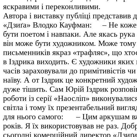
яскравими і переконливими.
Автора і виставку публіці представив 
«Дзиґа» Влодко Кауфман: – Не коже
бути поетом і навпаки. Але якась рука
він може бути художником. Може тому
письменників якраз «трафляє», що хтос
в Іздрика виходить. Є художники яких
часів зараховували до примітивістів ч
наїву. А от Іздрик це конкретний худо
дуже тішить. Сам Юрій Іздрик розпові
роботи із серії «Наосліп» виконувалися
світла і тому їх презентабельний вигл
для нього самого: – Цим аркушам вж
років. Я їх використовував не раз. Доб
сьогодні комерційний директор «Дзиґи