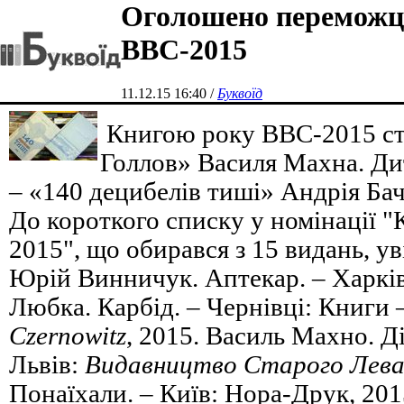
Оголошено переможц
ВВС-2015
11.12.15 16:40 /
Буквоїд
Книгою року ВВС-2015 ста
Голлов» Василя Махна. Ди
– «140 децибелів тиші» Андрія Ба
До короткого списку у номінації 
2015", що обирався з 15 видань, ув
Юрій Винничук. Аптекар. – Харків
Любка. Карбід. – Чернівці: Книги
Czernowitz
, 2015. Василь Махно. Ді
Львів:
Видавництво Старого Лев
Понаїхали. – Київ: Нора-Друк, 201