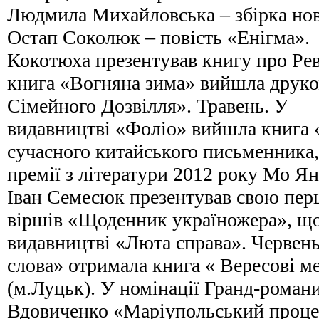
Людмила Михайловська – збірка нов
Остап Соколюк – повість «Енігма».
Кокотюха презентував книгу про Ре
книга «Вогняна зима» вийшла друко
Сімейного Дозвілля». Травень. У
видавництві «Фоліо» вийшла книга 
сучасного китайського письменника,
премії з літератури 2012 року Мо Я
Іван Семесюк презентував свою перш
віршів «Щоденник україножера», що
видавництві «Люта справа». Червень
слова» отримала книга « Вересові м
(м.Луцьк). У номінації Гранд-роман
Вдовиченко «Маріупольський проц