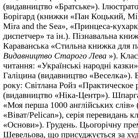
(видавництво «Братське»). Ілюстрато
Борігард (книжки «Пан Коцький, Міра
Mira and the Sea», «Принцеса-кухар
диспетчер» та ін.). Пізнавальна кни
Караванська «Стильна книжка для п
Видавництво Старого Лева
»). Кла
читання: «Українські народні казки
Галіцина (видавництво «Веселка»). 
року: Світлана Ройз «Практическое 
(видавництво «Ніка-Центр»). Шпарга
«Моя перша 1000 англійських слів»
«Віват/Pelican»), серія перевидань 
«Основи»). Грудень. Цьогорічну пре
Шевельова, що присуджується за ху