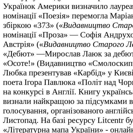
Українок Америки визначило лауреат
номінації «Поезія» перемогла Маріа
збіркою «373» («
Видавництво Стар
номінації «Проза» — Софія Андрухо
Австрія» («
Видавництво Старого Л
«Дебют» —Мирослав Лаюк за дебют
«Осоте!» (Видавництво «Смолоскип
Любка презентував «Карбід» у Києві
поета Ігора Павлюка «Політ над Чо
на конкурсі в Англії. Книгу українсь
визнали найкращою за підсумками в
голосування, організованого англі
Листопад. На базі ресурсу Litcentr б
«Літературна мапа України» - онлайн