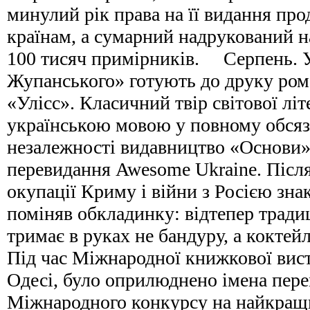
минулий рік права на її видання про
країнам, а сумарний надрукований 
100 тисяч примірників. Серпень. 
Жупанського» готують до друку ро
«Улісс». Класичний твір світової лі
українською мовою у повному обсяз
незалежності видавництво «Основи»
перевидання Awesome Ukrainе. Післ
окупації Криму і війни з Росією зна
поміняв обкладинку: відтепер трад
тримає в руках не бандуру, а коктей
Під час Міжнародної книжкової вист
Одесі, було оприлюднено імена пере
Міжнародного конкурсу на найкращи