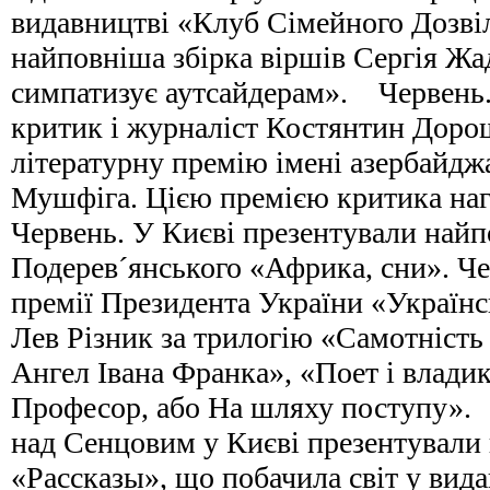
видавництві «Клуб Сімейного Дозв
найповніша збірка віршів Сергія Жа
симпатизує аутсайдерам». Червень.
критик і журналіст Костянтин Доро
літературну премію імені азербайдж
Мушфіга. Цією премією критика на
Червень. У Києві презентували найп
Подерев´янського «Африка, сни». Че
премії Президента України «Українс
Лев Різник за трилогію «Самотність
Ангел Івана Франка», «Поет і владик
Професор, або На шляху поступу». 
над Сенцовим у Києві презентували
«Рассказы», що побачила світ у вида