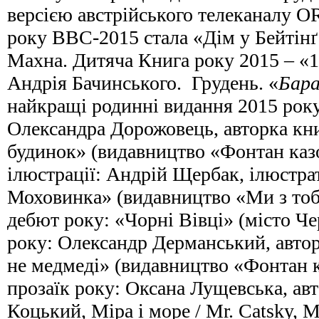
версією австрійського телеканалу O
року ВВС-2015 стала «Дім у Бейтін
Махна. Дитяча Книга року 2015 – «1
Андрія Бачинського. Грудень. «
Бара
найкращі родинні видання 2015 року
Олександра Дорожовець, авторка к
будинок» (видавництво «Фонтан каз
ілюстрації: Андрій Щербак, ілюстр
Моховинка» (видавництво «Ми з то
дебют року: «Чорні Вівці» (місто Че
року: Олександр Дерманський, авто
не медмеді» (видавництво «Фонтан 
прозаїк року: Оксана Лущевська, а
Коцький, Міра і море / Mr. Catsky, M