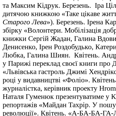
та Максим Кідрук. Березень. Іра Ці
дитячою книжкою «Таке цікаве житт
Старого Лева
»). Березень. Ірена К
збірку «Волонтери. Мобілізація добр
книжки Сергій Жадан, Галина Вдови
Денисенко, Ірен Роздобудько, Катер
Любка, Галина Шиян. Квітень. Андр
у Парижі переклад своєї книги про 
«Львівська гастроль Джимі Хендрік
році у видавництві «Фоліо». Квітень
журналістка, керівник проекту Hroma
Наталя Гуменюк презентуватиме у К
репортажів «Майдан Тахрір. У пошу
революції». Квітень. «А-БА-БА-Г