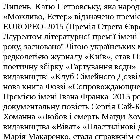
Липень. Катю Петровську, яка народ
«Можливо, Естер» відзначено пре
EUROPEO-2015 (Премія Стрега Євро
Лауреатом літературної премії імен
року, заснованої Лігою українських 
редколегією журналу «Київ», став О
поетичну збірку «Гартування води».
видавництві «Клуб Сімейного Дозвіл
нова книга Фоззі «Сопровождающие
Премією імені Івана Франка 2015 р
документальну повість Сергія Сай-Б
Хоманна «Любов і смерть Магди Хо
видавництва «Віват» «Пластилінові д
Марія Макаренко, стала справжнім с