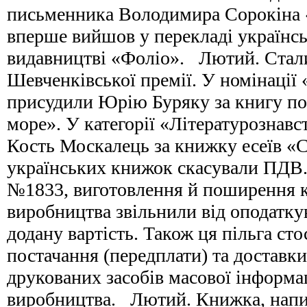
письменника Володимира Сорокіна 
вперше вийшов у перекладі українс
видавництві «Фоліо». Лютий. Стали
Шевченківської премії. У номінації
присудили Юрію Буряку за книгу по
море». У категорії «Літературознав
Кость Москалець за книжку есеїв 
українських книжок скасували ПДВ.
№1833, виготовлення й поширення к
виробництва звільнили від оподатку
додану вартість. Також ця пільга сто
постачання (передплати) та доставк
друкованих засобів масової інформац
виробництва. Лютий. Книжка, напи