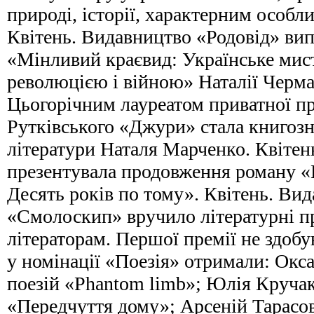
природі, історії, характерним особл
Квітень. Видавництво «Родовід» ви
«Мінливий краєвид: Українське мис
революцією і війною» Наталії Черма
Цьогорічним лауреатом приватної п
Рутківського «Джури» стала книгозн
літератури Наталя Марченко. Квітень
презентувала продовження роману «Ґ
Десять років по тому». Квітень. Ви
«Смолоскип» вручило літературні п
літераторам. Першої премії не здобу
у номінації «Поезія» отримали: Окса
поезій «Phantom limb»; Юлія Кручак 
«Передчуття дому»; Арсеній Тарасов