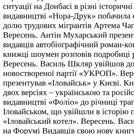
ситуації на Донбасі в різні історичн
видавництві «Нора-Друк» побачила 
долю трудових мігрантів Артема Ча
Вересень. Антін Мухарський презен
видавців автобіографічний роман-ко
книжці шоумен розповів подробиці 
Вересень. Василь Шкляр увійшов до
новоствореної партії «УКРОП». Вер
презентував «Іловайськ» у Києві. Кн
двох версіях – українською та росі
видавництві «Фоліо» до річниці траг
Іловайськом, що увійшли в історію 
«Іловайський котел». Вересень. Ва
на Форумі Видавців свою нову книгу