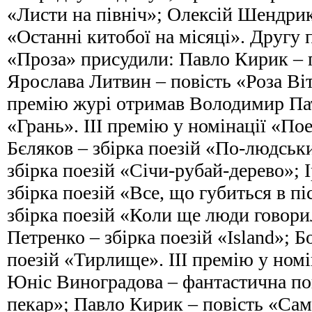
«Листи на північ»; Олексій Шендрик
«Останні китобої на місяці». Другу 
«Проза» присудили: Павло Кирик – п
Ярослава Литвин – повість «Роза Ві
премію журі отримав Володимир Пато
«Грань». ІІІ премію у номінації «По
Бєляков – збірка поезій «По-людськ
збірка поезій «Січи-рубай-дерево»; 
збірка поезій «Все, що губиться в п
збірка поезій «Коли ще люди говори
Петренко – збірка поезій «Island»; Б
поезій «Тирлище». ІІІ премію у номі
Юніс Виноградова – фантастична по
пекар»; Павло Кирик – повість «Са