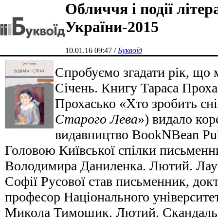
Обличчя і події літер
України-2015
10.01.16 09:47 /
Буквоїд
Спробуємо згадати рік, що 
Січень. Книгу Тараса Проха
Прохасько «Хто зробить сні
Старого Лева
») видало ко
видавництво BookNBean Publ
Головою Київської спілки письменн
Володимира Даниленка. Лютий. Лаур
Софії Русової став письменник, докт
професор Національного університет
Микола Тимошик. Лютий. Скандальн