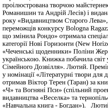
проілюстрована творчою майстерне
Романишин та Андрій Лесів) і видан
року «Видавництвом Старого Лева»,
переможців конкурсу Bologna Ragazz
що змінила Рондо» отримала спеціал
категорії Нові Горизонти (New Horiz
«Чеченські щоденники» Поліни Жер
українською. Книжка побачила світ 
Сімейного Дозвілля». Лютий. Премі
у номінації «Літературні твори для 
отримав Віктор Терен (Таран) за кн
«Ч» та Вогняні Пси» (спільний прое
видавництва «Веселка» та тернопіль
«Навчальна книга - Богдан»). Люти