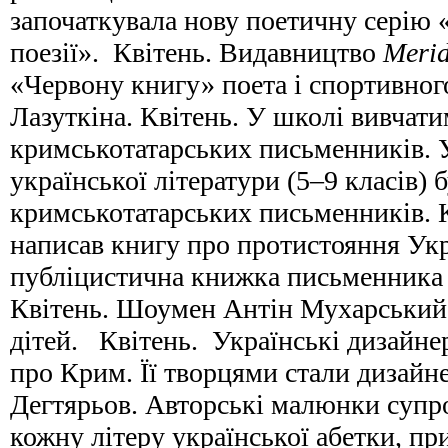
започаткувала нову поетичну серію 
поезії». Квітень. Видавництво
Merid
«Червону книгу» поета і спортивно
Лазуткіна. Квітень. У школі вивчат
кримськотатарських письменників. 
української літератури (5–9 класів)
кримськотатарських письменників. 
написав книгу про протистояння Укр
публіцистична книжка письменника 
Квітень. Шоумен Антін Мухарський
дітей. Квітень. Українські дизайне
про Крим. Її творцями стали дизайне
Дегтярьов. Авторські малюнки суп
кожну літеру української абетки, пр