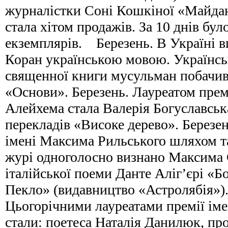
журналістки Соні Кошкіної «Майдан
стала хітом продажів. За 10 днів бу
екземплярів. Березень. В Україні 
Коран українською мовою. Українсь
священної книги мусульман побачив
«Основи». Березень. Лауреатом прем
Алейхема стала Валерія Богуславськ
перекладів «Високе дерево». Березен
імені Максима Рильського шляхом т
журі одноголосно визнано Максима С
італійської поеми Данте Аліг’єрі «Б
Пекло» (видавництво «Астролябія»).
Цьогорічними лауреатами премії ім
стали: поетеса Наталія Данилюк, п