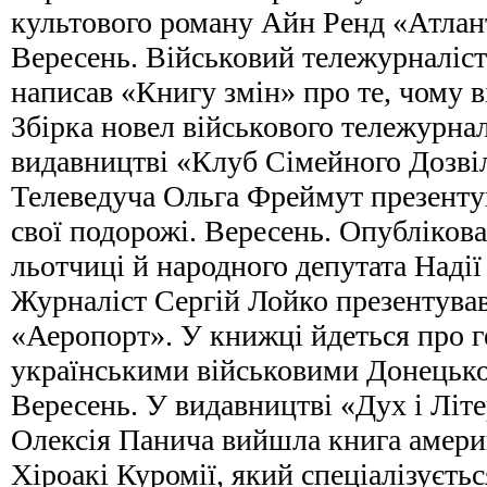
культового роману Айн Ренд «Атлан
Вересень. Військовий тележурналіс
написав «Книгу змін» про те, чому 
Збірка новел військового тележурнал
видавництві «Клуб Сімейного Дозвіл
Телеведуча Ольга Фреймут презентув
свої подорожі. Вересень. Опублікова
льотчиці й народного депутата Надії
Журналіст Сергій Лойко презентував
«Аеропорт». У книжці йдеться про 
українськими військовими Донецько
Вересень. У видавництві «Дух і Літе
Олексія Панича вийшла книга амери
Хіроакі Куромії, який спеціалізуєтьс