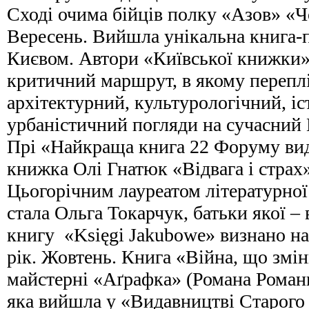
Сході очима бійців полку «Азов» «Ч
Вересень. Вийшла унікальна книга-
Києвом. Автори «Київської книжки»
критичний маршрут, в якому перепл
архітектурний, культурологічний, іс
урбаністичний погляди на сучасний 
Прі «Найкраща книга 22 Форуму ви
книжка Олі Гнатюк «Відвага і страх
Цьогорічним лауреатом літературної
стала Ольга Токарчук, батьки якої – в
книгу «Księgi Jakubowe» визнано 
рік. Жовтень. Книга «Війна, що змі
майстерні «Аґрафка» (Романа Роман
яка вийшла у «Видавництві Старого 