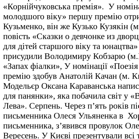
«Корнійчуковська премія». У номіна
молодшого віку» першу премію отр
Кузьменко, він же Кузько Кузякін (м
повість «Сказки о девчонке из дворц
для дітей старшого віку та юнацтва
присудили Володимиру Кобзарю (м.К
«Запах фіалки», У номінації «Поезія
премію здобув Анатолій Качан (м. К
Модельєр Оксана Караванська напи
для панянки», яка побачила світ у 
Лева». Серпень. Через п’ять років пі
письменника Олеся Ульяненка в Хор
письменника, з’явився провулок О
Вересень. У Києві презентували всі 