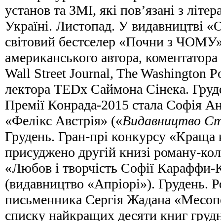
установ та ЗМІ, які пов’язані з літ
Україні. Листопад. У видавництві «
світовий бестселер «Почни з ЧОМУ» 
американського автора, коментатора
Wall Street Journal, The Washington 
лектора TEDx Саймона Сінека. Груд
Премії Конрада-2015 стала Софія А
«Фелікс Австрія» («
Видавництво Ст
Грудень. Гран-прі конкурсу «Краща 
присуджено другій книзі роману-ко
«Любов і творчість Софії Караффи-
(видавництво «Апріорі»). Грудень. 
письменника Сергія Жадана «Месоп
списку найкращих десяти книг грудн