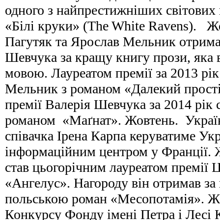
одного з найпрестижніших світових 
«Білі круки» (The White Ravens). Ж
Пагутяк та Ярослав Мельник отрима
Шевчука за кращу книгу прози, яка 
мовою. Лауреатом премії за 2013 рік
Мельник з романом «Далекий прості
премії Валерія Шевчука за 2014 рік 
романом «Маґнат». Жовтень. Украї
співачка Ірена Карпа керуватиме Ук
інформаційним центром у Франції. 
став цьогорічним лауреатом премії 
«Ангелус». Нагороду він отримав за
польською роман «Месопотамія». Жо
Конкурсу Фонду імені Петра і Лесі