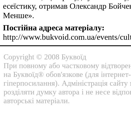
есеїстику, отримав Олександр Бойче
Менше».
Постійна адреса матеріалу:
http://www.bukvoid.com.ua/events/cul
Copyright © 2008 Буквоїд
При повному або частковому відтворе
на Буквоїд® обов'язкове (для інтернет-
гіперпосилання). Адміністрація сайту
розділяти думку автора і не несе відпо
авторські матеріали.