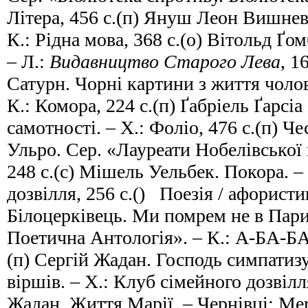
Літера, 456 с.(п) Януш Леон Вишнев
К.: Рідна мова, 368 с.(о) Вітольд Ґ
– Л.:
Видавництво Старого Лева
, 1
Сатурн. Чорні картини з життя чолов
К.: Комора, 224 с.(п) Ґабріель Ґарсі
самотності. – Х.: Фоліо, 476 с.(п) 
Ульро. Сер. «Лауреати Нобелівської 
248 с.(с) Мішель Уельбек. Покора. –
дозвілля, 256 с.() Поезія / афорист
Білоцерківець. Ми помрем не в Пари
Поетична Антологія». – К.: А-БА-Б
(п) Сергій Жадан. Господь симпатизу
віршів. – Х.: Клуб сімейного дозвілля
Жадан. Життя Марії. – Чернівці: Mer