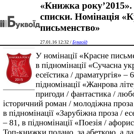
«Книжка року’2015».
списки. Номінація «К
письменство»
27.01.16 12:32 /
Буквоїд
У номінації «Красне письм
в підномінації «Сучасна укр
есеїстика / драматургія» – 
підномінації «Жанрова літе
пригоди / фантастика / люб
історичний роман / молодіжна проза /
в підномінації «Зарубіжна проза / ес
– 81, в підномінації «Поезія / афорис
Топ-книжки подано за абеткою, а лав