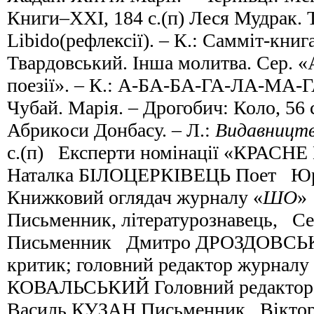
Книги­–ХХІ, 184 с.(п) Леся Мудрак
Libido(рефлексії). – К.: Самміт-книга
Твардовський. Інша молитва. Сер. «
поезії». – К.: А-БА-БА-ГА-ЛА-МА-ГА
Чубай. Марія. – Дрогобич: Коло, 56
Абрикоси Донбасу. – Л.:
Видавництв
с.(п) Експерти номінації «КРА
Наталка БІЛОЦЕРКІВЕЦЬ Поет 
Книжковий оглядач журналу «
ШО
»
Письменник, літературознавець, С
Письменник Дмитро ДРОЗДОВСЬК
критик; головний редактор журнал
КОВАЛЬСЬКИЙ Головний редактор
Василь КУЗАН Письменник Вікт