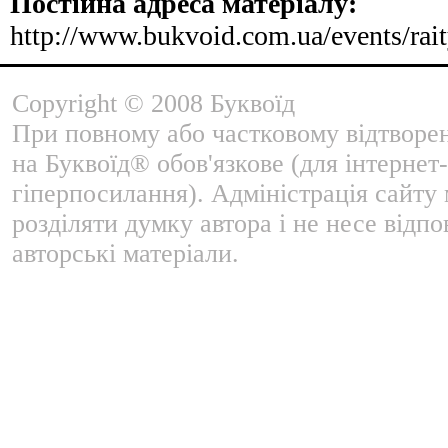
Постійна адреса матеріалу:
http://www.bukvoid.com.ua/events/rai
Copyright © 2008 Буквоїд
При повному або частковому відтворе
на Буквоїд® обов'язкове (для інтернет-
гіперпосилання). Адміністрація сайту
розділяти думку автора і не несе відпо
авторські матеріали.