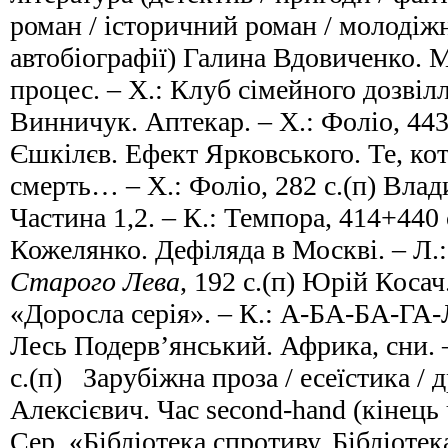
роман / історичний роман / молодіжн
автобіографії) Галина Вдовиченко. 
процес. – Х.: Клуб сімейного дозвілл
Винничук. Аптекар. – Х.: Фоліо, 44
Єшкілєв. Ефект Ярковського. Те, котр
смерть… – Х.: Фоліо, 282 с.(п) Влад
Частина 1,2. – К.: Темпора, 414+440 
Кожелянко. Дефіляда в Москві. – Л.
Старого Лева
, 192 с.(п) Юрій Коса
«Доросла серія». – К.: А-БА-БА-ГА-
Лесь Подерв’янський. Африка, сни. 
с.(п) Зарубіжна проза / есеїстика / 
Алексієвич. Час second-hand (кінець
Сер. «Бібліотека спротиву. Бібліотека