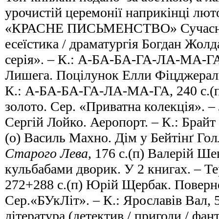
урочистій церемонії наприкінці лют
«КРАСНЕ ПИСЬМЕНСТВО» Сучасна у
есеїстика / драматургія Богдан Жолд
серія». – К.: А-БА-БА-ГА-ЛА-МА-ГА,
Лишега. Поцілунок Елли Фіцджераль
К.: А-БА-БА-ГА-ЛА-МА-ГА, 240 с.(п
золото. Сер. «Приватна колекція». – 
Сергій Лойко. Аеропорт. – К.: Брайт
(о) Василь Махно. Дім у Бейтінґ Гол
Старого Лева
, 176 с.(п) Валерій Ш
кульбабами дворик. У 2 книгах. – Те
272+288 с.(п) Юрій Щербак. Поверн
Сер.«БУкЛіт». – К.: Ярославів Вал,
література (детектив / пригоди / фа