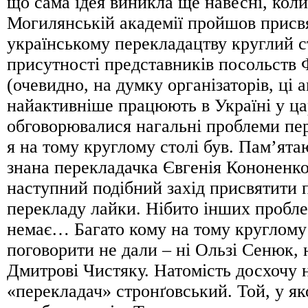
що сама ідея виникла ще навесні, коли
Могилянській академії пройшов присв
українському перекладацтву круглий ст
присутності представників посольств 
(очевидно, на думку організаторів, ці 
найактивніше працюють в Україні у ца
обговорювалися нагальні проблеми пер
я на тому круглому столі був. Пам’ята
знана перекладачка Євгенія Кононенк
наступний подібний захід присвятити 
перекладу лайки. Нібито інших пробле
немає… Багато кому на тому круглому 
поговорити не дали – ні Ользі Сенюк, н
Дмитрові Чистяку. Натомість досхочу 
«перекладач» стронґовський. Той, у як