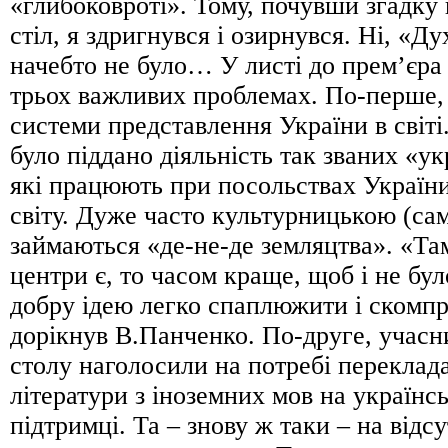
«глибоковроті». Тому, почувши згадку
стіл, я здригнувся і озирнувся. Ні, «Ду
начебто не було… У листі до прем’єра
трьох важливих проблемах. По-перше, в
системи представлення України в світі.
було піддано діяльність так званих «ук
які працюють при посольствах України
світу. Дуже часто культурницькою (са
займаються «де-не-де земляцтва». «Там
центри є, то часом краще, щоб і не бул
добру ідею легко спаплюжити і скомп
дорікнув В.Панченко. По-друге, учасн
столу наголосили на потребі переклад
літератури з іноземних мов на українс
підтримці. Та – знову ж таки – на відсу