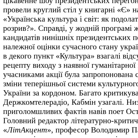
цікавенне шоу президентських перегоні
провели круглий стіл у книгарні «Є» н
«Українська культура і світ: як подол
розрив?». Справді, у жодній програмі 
кандидатів нинішніх президентських п
належної оцінки сучасного стану украї
в декого пункт «Культура» взагалі відс
рецепту виходу з наявної гуманітарної
учасниками акції була запропонована 
зміни теперішньої системи культурног
України за кордоном. Багато критикув
Держкомтелерадіо, Кабмін узагалі. Ни
приголомшливих фактів навів поет Ос
Головний редактор літературно-критич
«
ЛітАкцент
», професор Володимир П