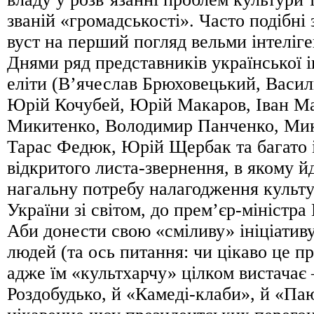
званій «громадськості». Часто подібні 
вуст на перший погляд вельми інтелі
Днями ряд представників української 
еліти (В’ячеслав Брюховецький, Васил
Юрій Кочубей, Юрій Макаров, Іван М
Микитенко, Володимир Панченко, Мик
Тарас Федюк, Юрій Щербак та багато 
відкритого листа-звернення, в якому й
нагальну потребу налагодження культ
України зі світом, до прем’єр-міністр
Аби донести свою «сміливу» ініціатив
людей (та ось питання: чи цікаво це 
адже їм «культхарчу» цілком вистачає –
Роздобудько, й «Камеді-клаби», й «Паю