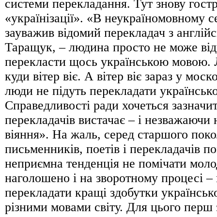
системи перекладання. Тут знову гост
«українізації». «В неукраїномовному с
зауважив відомий перекладач з англій
Таращук, – людина просто не може ві
перекласти щось українською мовою. 
куди вітер віє. А вітер віє зараз у мос
люди не підуть перекладати українсь
Справедливості ради хочеться зазначи
перекладачів вистачає – і незважаючи 
віяння». На жаль, серед старшого поко
письменників, поетів і перекладачів п
неприємна тенденція не помічати моло
наголошено і на зворотному процесі – 
перекладати кращі здобутки українсько
різними мовами світу. Для цього перш з