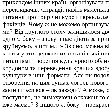
прикладом інших країн, організувати п
перекладачів. Справді, навіть маленьк
питання про трирічні курси перекладач
фахівців. Чому ж не можемо організува
ми? Від круглого столу залишилося дво
одного боку – знову в нас діють за пр
зруйнуємо, а потім…» Звісно, можна ві
кошти у тих державних органів, які ни
питаннями творення культурного облич
кордоном та переведення кращих здобу
культури в інші формати. Але чи подо
створення на цих руїнах чогось нового
закінчиться все – як завжди? А може, 
поступово, не вимахуючи оскаженіло 
вже маємо? З іншого ж боку – прекрас