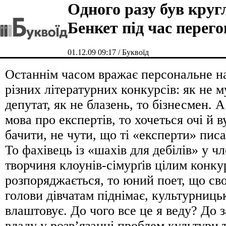
Одного разу був кругл
Бенкет під час перего
01.12.09 09:17 / Буквоїд
Останнім часом вражає персональне н
різних літературних конкурсів: як не м
депутат, як не блазень, то бізнесмен. 
мова про експертів, то хочеться очі й в
бачити, не чути, що ті «експерти» пис
То фахівець із «шахів для дебілів» у ч
творчиня клоунів-сімурґів цілим конк
розпоряджається, то юний поет, що св
голови дівчатам піднімає, культурниць
влаштовує. До чого все це я веду? До з
владу у розв’язанні проблем культури т