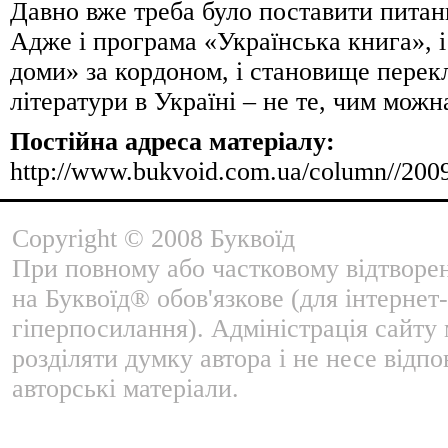
Давно вже треба було поставити питан
Адже і програма «Українська книга», і
доми» за кордоном, і становище перек
літератури в Україні – не те, чим
Постійна адреса матеріалу:
http://www.bukvoid.com.ua/column//200
Copyright © 2008 Буквоїд
При повному або частковому відтворе
на Буквоїд® обов'язкове (для інтернет-
гіперпосилання). Адміністрація сайту
розділяти думку автора і не несе відпо
авторські матеріали.