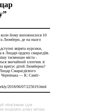
ицар
у”
ь, коли йому виповнилося 10
та Люмберн, де на нього
ідступні звірята нурсики,
а в Лицарі ордену смарагдіїв.
нішу таємницю міста -
ться звичайний хлопчик зі
та врятує дітей Люмберна?
«Лицар Смарагдієвого
 Чернінька — К: Саміт-
ekly/2018/06/07/225619.html
® обов'язкове (для
 не розділяти думку автора