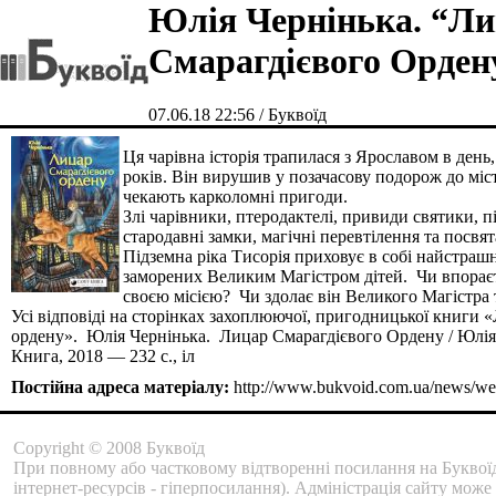
Юлія Чернінька. “Л
Смарагдієвого Орден
07.06.18 22:56 / Буквоїд
Ця чарівна історія трапилася з Ярославом в ден
років. Він вирушив у позачасову подорож до міс
чекають карколомні пригоди.
Злі чарівники, птеродактелі, привиди святики, п
стародавні замки, магічні перевтілення та посвят
Підземна ріка Тисорія приховує в собі найстраш
заморених Великим Магістром дітей. Чи впорає
своєю місією? Чи здолає він Великого Магістра 
Усі відповіді на сторінках захоплюючої, пригодницької книги 
ордену». Юлія Чернінька. Лицар Смарагдієвого Ордену / Юлія
Книга, 2018 — 232 с., іл
Постійна адреса матеріалу:
http://www.bukvoid.com.ua/news/we
Copyright © 2008 Буквоїд
При повному або частковому відтворенні посилання на Буквоїд
інтернет-ресурсів - гіперпосилання). Адміністрація сайту може