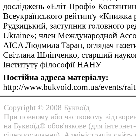
досліджень «Еліт-Профі» Костянтин
Всеукраїнського рейтинґу «Книжка 
Рудзицький, заступник головного р
Ukraine»; член Международной Ассо
AICA Людмила Таран, оглядач газет
Світлана Шліпченко, старший науко
Інституту філософії НАНУ
Постійна адреса матеріалу:
http://www.bukvoid.com.ua/events/rai
Copyright © 2008 Буквоїд
При повному або частковому відтворе
на Буквоїд® обов'язкове (для інтернет-
гіперпосилання). Адміністрація сайту