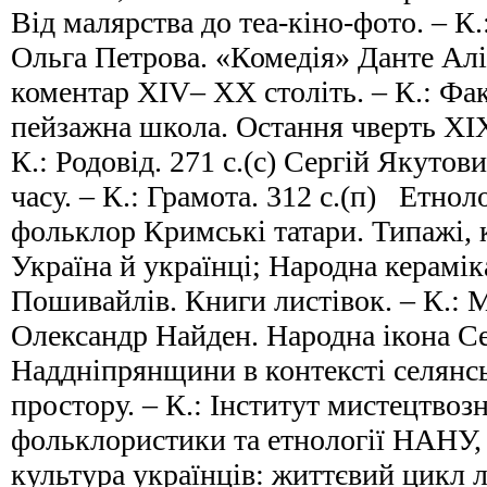
Від малярства до теа-кіно-фото. – К.:
Ольга Петрова. «Комедія» Данте Алі
коментар XIV– ХХ століть. – К.: Фак
пейзажна школа. Остання чверть ХІХ
К.: Родовід. 271 с.(с) Сергій Якуто
часу. – К.: Грамота. 312 с.(п) Етноло
фольклор Кримські татари. Типажі, 
Україна й українці; Народна керамік
Пошивайлів. Книги листівок. – К.: 
Олександр Найден. Народна ікона С
Наддніпрянщини в контексті селянс
простору. – К.: Інститут мистецтвозн
фольклористики та етнології НАНУ, 
культура українців: життєвий цикл 