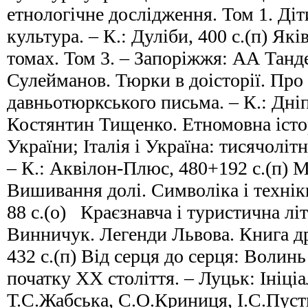
етнологічне дослідження. Том 1. Діт
культура. – К.: Дуліби, 400 с.(п) Як
томах. Том 3. – Запоріжжя: АА Танде
Сулейманов. Тюрки в доісторії. Пр
давньотюркського письма. – К.: Дніпр
Костянтин Тищенко. Етномовна істо
України; Італія і Україна: тисячоліт
– К.: Аквілон-Плюс, 480+192 с.(п) 
Вишивання долі. Символіка і техніки
88 с.(о) Краєзнавча і туристична лі
Винничук. Легенди Львова. Книга дру
432 с.(п) Від серця до серця: Волинь
початку ХХ століття. – Луцьк: Ініціал
Т.С.Жабська, С.О.Криниця, І.С.Пуст