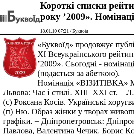
Короткі списки рейт
року ’2009». Номінац
18.01.10 07:21 / Буквоїд
«Буквоїд» продовжує публі
XІ Всеукраїнського рейти
’2009». Сьогодні - номінац
(подається за абеткою).
Номінація «ВІЗИТІВКА» М
Львова: Час і стилі. ХІІІ–ХХІ ст. – Л
(с) Роксана Косів. Українські хоругви
(п) Ню. Образ жінки у творах живоп
графіки. – Дніпропетровськ: Дніпрок
Павлова, Валентина Чечик. Борис Кос