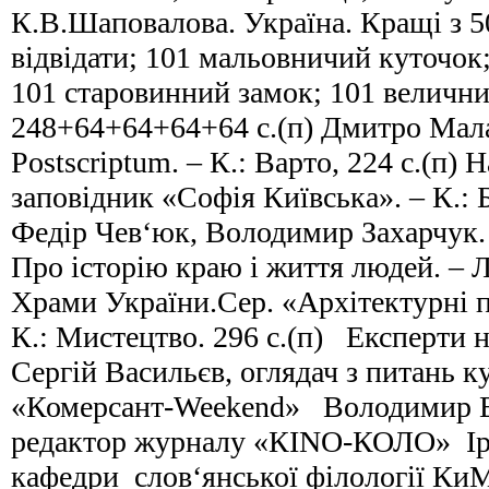
К.В.Шаповалова. Україна. Кращі з 50
відвідати; 101 мальовничий куточок;
101 старовинний замок; 101 велични
248+64+64+64+64 с.(п) Дмитро Мала
Postscriptum. – К.: Варто, 224 с.(п)
заповідник «Софія Київська». – К.: Б
Федір Чев‘юк, Володимир Захарчук. 
Про історію краю і життя людей. – Л.
Храми України.Сер. «Архітектурні 
К.: Мистецтво. 296 с.(п) Експерти н
Сергій Васильєв, оглядач з питань к
«Комерсант-Weekеnd» Володимир В
редактор журналу «КІNО-КОЛО» Іри
кафедри слов‘янської філології Ки