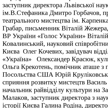
заступник директора Львівської наук
ім.В.Стефаника Дмитро Горбачов, п
театрального мистецтва ім. Карпенк
Грабар, письменник Віталій Жежера, 
ВР України «Голос України» Віталі
Ковалинський, науковий співробітни
Києва Олег Кочевих, завідувач відд
«Україна» Олександер Красюк, куль
Ольга Крекотень, помічник аташе з 
Посольства США Юрій Круліковськ
сприяння розвитку мистецтв Василь
начальник райвідділу культури на З
Малаков, заступник директора з нау
історії Києва Галина Родіна, дирек