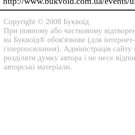
http://www.bukvoid.com.ua/events/
Copyright © 2008 Буквоїд
При повному або частковому відтворе
на Буквоїд® обов'язкове (для інтернет-
гіперпосилання). Адміністрація сайту
розділяти думку автора і не несе відпо
авторські матеріали.