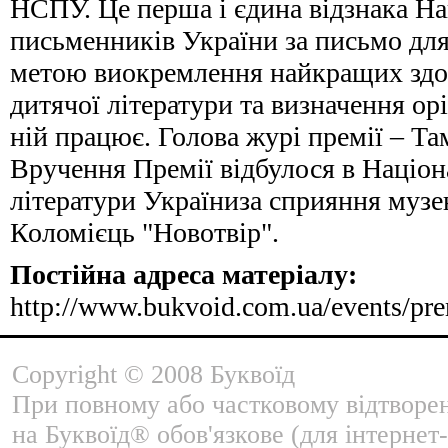
НСПУ. Це перша і єдина відзнака На
письменників України за письмо для
метою виокремлення найкращих здоб
дитячої літератури та визначення орі
ній працює. Голова журі премії – Та
Вручення Премії відбулося в Націон
літератури Україниза сприяння музе
Коломієць "Новотвір".
Постійна адреса матеріалу:
http://www.bukvoid.com.ua/events/pr
Copyright © 2008 Буквоїд
При повному або частковому відтворе
на Буквоїд® обов'язкове (для інтернет-