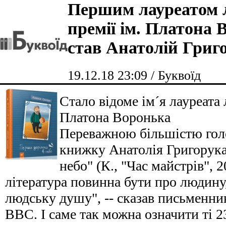
Першим лауреатом л
премії ім. Платона 
став Анатолій Григ
19.12.18 23:09 / Буквоїд
Стало відоме ім´я лауреата 
Платона Воронька
Переважною більшістю голо
книжку Анатолія Григорука
небо" (К., "Час майстрів", 
література повинна бути про людину
людську душу", -- сказав письменни
BBC. І саме так можна означити ті 23