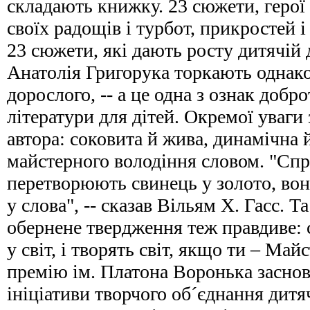
складають книжку. 23 сюжети, герої я
своїх радощів і турбот, прикростей і 
23 сюжети, які дають росту дитячій
Анатолія Григорука торкають однако
дорослого, -- а це одна з ознак добр
літератури для дітей. Окремої уваги
автора: соковита й жива, динамічна й
майстерного володіння словом. "Спр
перетворюють свинець у золото, во
у слова", -- сказав Вільям Х. Гасс. Та
обернене твердження теж правдиве:
у світ, і творять світ, якщо ти – Ма
премію ім. Платона Воронька заснов
ініціативи творчого об´єднання дит