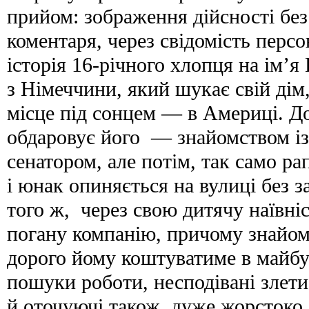
прийом: зображення дійсності без
коментаря, через свідомість перс
історія 16-річного хлопця на ім’я
з Німеччини, який шукає свій дім, 
місце під сонцем — в Америці. 
обдаровує його — знайомством і
сенатором, але потім, так само ра
і юнак опиняється на вулиці без з
того ж, через свою дитячу наївні
погану компанію, причому знайо
дорого йому коштуватиме в майбу
пошуки роботи, несподівані злети і
й оточуючі також, дуже жорстоко