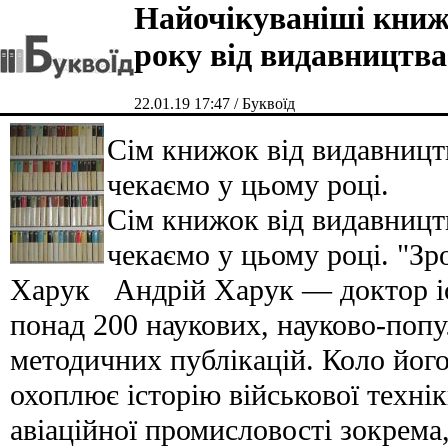
Найочікуваніші книж
року від видавництва
22.01.19 17:47 / Буквоїд
Сім книжок від видавництв
чекаємо у цьому році.
Сім книжок від видавництв
чекаємо у цьому році. "Зр
Харук Андрій Харук — доктор іс
понад 200 наукових, науково-попу
методичних публікацій. Коло його
охоплює історію військової техніки
авіаційної промисловості зокрема,