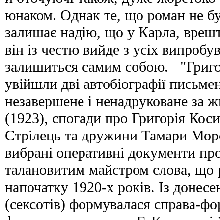
юнаком. Однак те, що роман не бу
залишає надію, що у Карла, врешті
він із честю вийде з усіх випробу
залишиться самим собою. "Григо
увійшли дві автобіографії письмен
незавершене і ненадруковане за ж
(1923), спогади про Григорія Коси
Стрілець та дружини Тамари Моро
вибрані оперативні документи пр
талановитим майстром слова, що 
напочатку 1920-х років. Із донесе
(сексотів) формувалася справа-фо