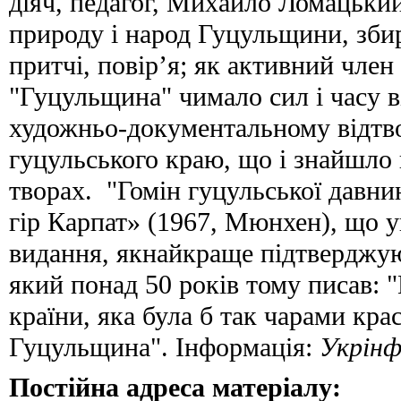
діяч, педагог, Михайло Ломацький
природу і народ Гуцульщини, збир
притчі, повір’я; як активний член
"Гуцульщина" чимало сил і часу 
художньо-документальному відт
гуцульського краю, що і знайшло 
творах. "Гомін гуцульської давни
гір Карпат» (1967, Мюнхен), що 
видання, якнайкраще підтверджую
який понад 50 років тому писав: "
країни, яка була б так чарами кра
Гуцульщина". Інформація:
Укрін
Постійна адреса матеріалу: