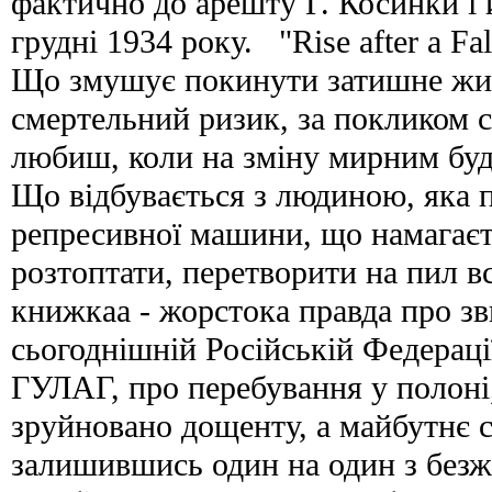
фактично до арешту Г. Косинки і 
грудні 1934 року. "Rise after a F
Що змушує покинути затишне жит
смертельний ризик, за покликом с
любиш, коли на зміну мирним буд
Що відбувається з людиною, яка п
репресивної машини, що намагає
розтоптати, перетворити на пил в
книжкаа - жорстока правда про зв
сьогоднішній Російській Федерації
ГУЛАГ, про перебування у полоні
зруйновано дощенту, а майбутнє 
залишившись один на один з безж