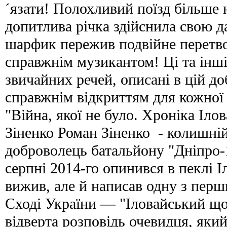
´язати! Полохливий поїзд більше н
допитлива річка здійснила свою 
шарфик пережив подвійне перетвор
справжнім музикантом! Ці та інш
звичайних речей, описані в цій до
справжнім відкриттям для кожної
"Війна, якої не було. Хроніка Ілов
Зіненко Роман Зіненко - колишні
доброволець батальйону "Дніпро-1"
серпні 2014-го опинився в пеклі І
вижив, але й написав одну з перш
Сході України — "Іловайський що
відверта розповідь очевидця, який