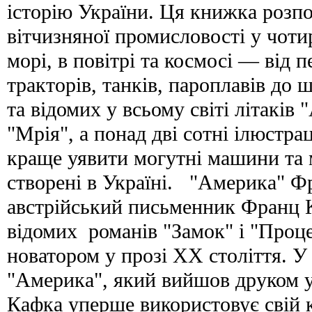
історію України. Ця книжка розпо
вітчизняної промисловості у чотир
морі, в повітрі та космосі — від 
тракторів, танків, пароплавів до
та відомих у всьому світі літаків 
"Мрія", а понад дві сотні ілюстр
краще уявити могутні машини та 
створені в Україні. "Америка" 
австрійський письменник Франц К
відомих романів "Замок" і "Проце
новатором у прозі XX століття. У
"Америка", який вийшов друком уж
Кафка уперше використовує свій 