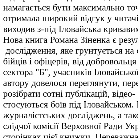
намагається бути максимально точ
отримала широкий відгук у читачі
виходив з-під Іловайська кривави
Нова книга Романа Зіненка є резу
дослідження, яке грунтується на 
бійців і офіцерів, від добровольц
сектора "Б", учасників Іловайської
автору довелося переглянути, пер
розібрати сотні публікацій, відео-
стосуються боїв під Іловайськом.
журналістських досліджень, а так
слідчої комісії Верховної Ради Ук
сторінках цієї книжки. Переважна