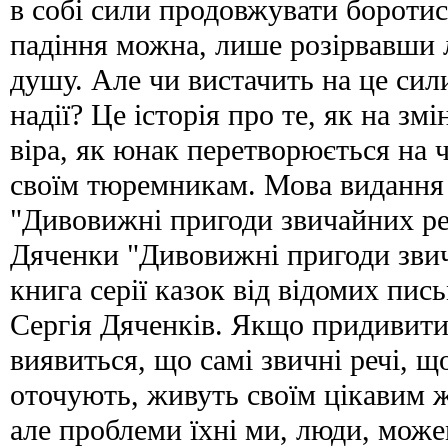
в собі сили продовжувати боротис
падіння можна, лише розірвавши 
душу. Але чи вистачить на це сил
надії? Це історія про те, як на зм
віра, як юнак перетворюється на ч
своїм тюремникам. Мова видання 
"Дивовижні пригоди звичайних ре
Дяченки "Дивовижні пригоди зви
книга серії казок від відомих пи
Сергія Дяченків. Якщо придивит
виявиться, що самі звичні речі, 
оточують, живуть своїм цікавим 
але проблеми їхні ми, люди, мож