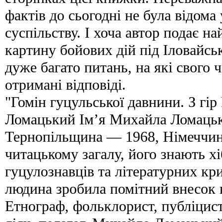
фактів до сьогодні не була відома
суспільству. І хоча автор подає н
картину бойових дій під Іловайс
дуже багато питань, на які свого 
отримані відповіді.
"Гомін гуцульської давнини. З гі
Ломацький Ім’я Михайла Ломацьк
Тернопільщина — 1968, Німеччин
читацькому загалу, його знають хі
гуцулознавців та літературних кр
людина зробила помітний внесок в
Етнограф, фольклорист, публіцис