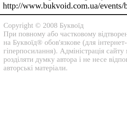
http://www.bukvoid.com.ua/events/
Copyright © 2008 Буквоїд
При повному або частковому відтворе
на Буквоїд® обов'язкове (для інтернет-
гіперпосилання). Адміністрація сайту
розділяти думку автора і не несе відпо
авторські матеріали.