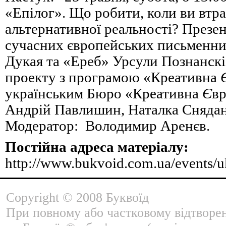
«Епілог». Що робити, коли ви втр
альтернативної реальності? Презен
сучасних європейських письменни
Дукая та «Ереб» Урсули Познанскі
проекту з програмою «Креативна
українським Бюро «Креативна
Є
вр
Андрій Павлишин, Наталка Снядан
Модератор: Володимир Аренєв.
Постійна адреса матеріалу:
http://www.bukvoid.com.ua/events/
Copyright © 2008 Буквоїд
При повному або частковому відтворе