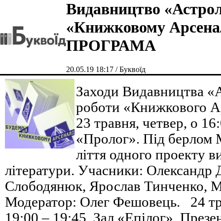
Видавництво «Астрол
«Книжковому Арсенал
ПРОГРАМА
20.05.19 18:17 / Буквоїд
Заходи Видавництва «А
роботи «Книжкового А
23 травня, четвер, о 16:
«Пролог». Під берлом М
ліття одного проекту в
літератури. Учасники: Олександр
Слободянюк, Ярослав Тинченко, М
Модератор: Олег Фешовець. 24 тра
19:00 – 19:45. Зал «Епілог». През