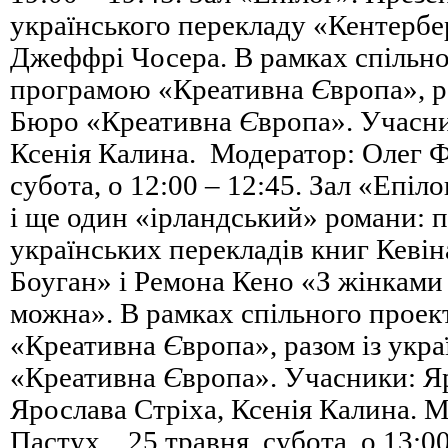
українського перекладу «Кентербе
Джеффрі Чосера. В рамках спільно
програмою «Креативна
Є
вропа», р
Бюро «Креативна
Є
вропа». Учасн
Ксенія Калина. Модератор: Олег 
субота, о 12:00 – 12:45. Зал «Епіл
і ще один «ірландський» романи: п
українських перекладів книг Кевін
Боуган» і Ремона Кено «З жінками
можна». В рамках спільного проек
«Креативна
Є
вропа», разом із укр
«Креативна
Є
вропа». Учасники: Я
Ярослава Стріха, Ксенія Калина. 
Пастух. 25 травня, субота, о 13:00