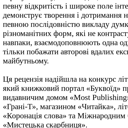
певну відкритість і широке поле інте
демонструє творення і дотримання н
певною послідовністю викладу думки
різноманітних форм, які не контрас
навпаки, взаємодоповнюють одна од
тільки побажати авторові вдалих екс
майбутньому.
Ця рецензія надійшла на конкурс лі
який книжковий портал «Буквоїд» пр
видавничим домом «Most Publishing
«Грані-Т», магазином «Читайка», лі
«Коронація слова» та Міжнародним
«Мистецька скарбниця».