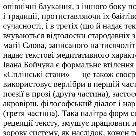
опівнічні блукання, з іншого боку п
і традиції, протиставляючи їх байтів
сучасності, і в третіх (що й надає те
вчуваються відголоски стародавніх з
магії Слова, записаного на тисячолі
надає текстові медитативного харак
Івана Бойчука є формальне втілення 
«Сплінські стани» — це також своєр
використовує верлібри в першій част
поезії в прозі (друга частина), заст
акровірш, філософський діалог і на
(третя частина). Така палітра форм 
рецепції тексту, змушує працювати не
зорову систему, як наслідок, кожен т