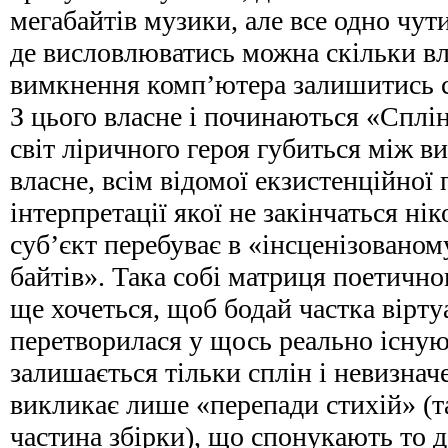
мегабайтів музики, але все одно чут
де висловлюватись можна скільки влі
вимкнення комп’ютера залишитись с
З цього власне і починаються «Сплін
світ ліричного героя губиться між виб
власне, всім відомої екзистенційної
інтерпретації якої не закінчаться ні
суб’єкт перебуває в «інсценізованом
байтів». Така собі матриця поетично
ще хочеться, щоб бодай частка вірту
перетворилася у щось реально існуюч
залишається тільки сплін і невизначе
викликає лише «перепади стихій» (т
частина збірки), що спонукають то 