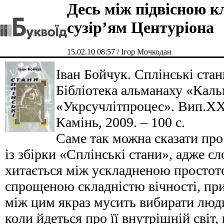
Десь між підвісною к
сузір’ям Центуріона
15.02.10 08:57 / Ігор Мочкодан
Іван Бойчук. Сплінські стани
Бібліотека альманаху «Каль
«Укрсучлітпроцес». Вип.ХХ
Камінь, 2009. – 100 с.
Саме так можна сказати про
із збірки «Сплінські стани», адже сл
хитається між ускладненою простото
спрощеною складністю вічності, прин
між цим якраз мусить вибирати люди
коли йдеться про її внутрішній світ,