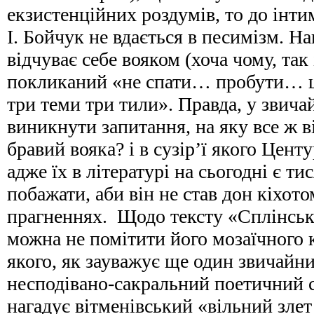
екзистенційних роздумів, то до інт
І. Бойчук не вдається в песимізм. Н
відчуває себе вояком (хоча чому, так 
покликаний «не спати… пробути…
три теми три тили». Правда, у звича
виникнути запитання, на яку все ж в
бравий вояка? і в сузір’ї якого Цент
адже їх в літературі на сьогодні є ти
побажати, аби він не став дон кіхот
прагненнях. Щодо тексту «Сплінськи
можна не помітити його мозаїчного 
якого, як зауважує ще один звичайни
несподівано-сакральний поетичний с
нагадує вітменівський «вільний злет