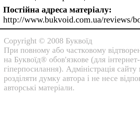
Постійна адреса матеріалу:
http://www.bukvoid.com.ua/reviews/b
Copyright © 2008 Буквоїд
При повному або частковому відтворе
на Буквоїд® обов'язкове (для інтернет-
гіперпосилання). Адміністрація сайту
розділяти думку автора і не несе відпо
авторські матеріали.