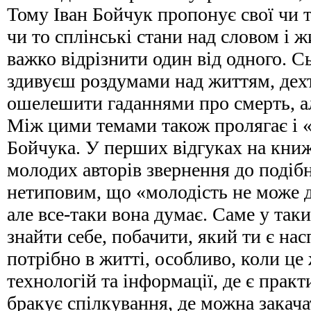
Тому Іван Бойчук пропонує свої чи т
чи то сплінські стани над словом і ж
важко відрізнити один від одного. Сь
здивуєш роздумами над життям, дех
ошелешити гаданнями про смерть, ал
Між цими темами також пролягає і «
Бойчука. У перших відгуках на кни
молодих авторів звернення до подіб
нетиповим, що «молодість не може 
але все-таки вона думає. Саме у та
знайти себе, побачити, який ти є нас
потрібно в житті, особливо, коли це 
технологій та інформації, де є практ
бракує спілкування, де можна закач