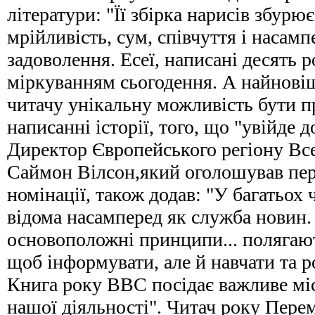
літератури: "Її збірка нарисів збурю
мрійливість, сум, співчуття і насамп
задоволення. Есеї, написані десять р
міркуванням сьогодення. А найновіш
читачу унікальну можливість бути 
написанні історії, того, що "увійде д
Директор Європейського регіону Вс
Саймон Вілсон,який оголошував пе
номінації, також додав: "У багатьох
відома насамперед як служба новин.
основоположні принципи... полягают
щоб інформувати, але й навчати та 
Книга року BBC посідає важливе міс
нашої діяльності". Читач року Пере