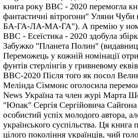
книга року BBC - 2020 перемогла кн
фантастичні вітрогони" Уляни Чуби
БА-ГА-ЛА-МА-ГА"). А премію у ном
ВВС - Есеїстика - 2020 здобула збір
Забужко "Планета Полин" (видавниц
Переможець у кожній номінації отр
фунтів стерлінгів у гривневому екві
ВВС-2020 Після того як посол Велик
Мелінда Сіммонс оголосила перемо
News Україна та член журі Марта Ш
"Юпак" Сергія Сергійовича Сайгона 
особистий успіх молодого автора, ал
українського суспільства. Ця книга 
цілого покоління українців, чий гол