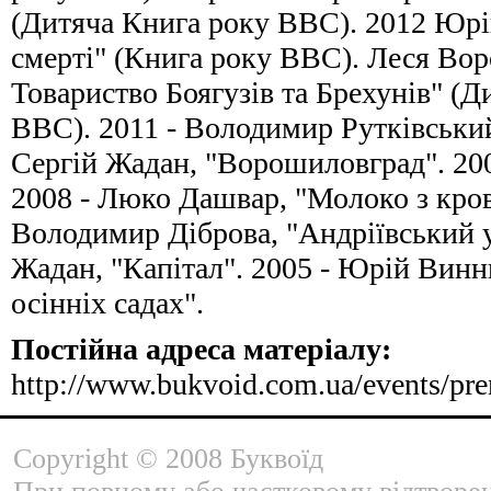
(Дитяча Книга року ВВС). 2012 Юрі
смерті" (Книга року ВВС). Леся Вор
Товариство Боягузів та Брехунів" (Д
ВВС). 2011 - Володимир Рутківський,
Сергій Жадан, "Ворошиловград". 200
2008 - Люко Дашвар, "Молоко з кров
Володимир Діброва, "Андріївський уз
Жадан, "Капітал". 2005 - Юрій Винни
осінніх садах".
Постійна адреса матеріалу:
http://www.bukvoid.com.ua/events/pr
Copyright © 2008 Буквоїд