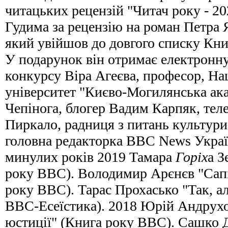
читацьких рецензій "Читач року - 20
Гудима за рецензію на роман Петра 
який увійшов до довгого списку Кни
У подарунок він отримає електронн
конкурсу Віра Агеєва, професор, Н
університет "Києво-Могилянська ака
Чепінога, блогер Вадим Карпяк, тел
Пиркало, радниця з питань культур
головна редакторка ВВС News Украї
минулих років 2019 Тамара
Горіх
а З
року ВВС). Володимир Арєнєв "Сапі
року ВВС). Тарас Прохасько "Так, ал
ВВС-Есеїстика). 2018 Юрій Андрух
юстиції" (Книга року ВВС). Сашко 