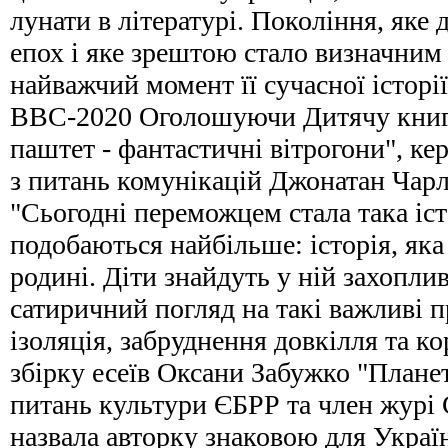
лунати в літературі. Покоління, яке
епох і яке зрештою стало визначним
найважчий момент її сучасної історі
ВВС-2020 Оголошуючи Дитячу книг
паштет - фантастичні вітрогони", к
з питань комунікацій Джонатан Чарл
"Сьогодні переможцем стала така іст
подобаються найбільше: історія, яка 
родині. Діти знайдуть у ній захоплив
сатиричний погляд на такі важливі 
ізоляція, забруднення довкілля та к
збірку есеїв Оксани Забужко "Плане
питань культури ЄБРР та член журі
назвала авторку знаковою для Україн