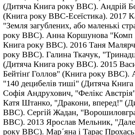
(Дитяча Книга року ВВС). Андрій Б
(Книга року ВВС-Есеїстика). 2017 
"Земля загублених, або маленькі стр
року ВВС). Анна Коршунова "Комп і
Книга року ВВС). 2016 Таня Малярч
року BBC). Галина Ткачук, "Тринадця
(Дитяча Книга року ВВС). 2015 Вас
Бейтінґ Голлов" (Книга року BBC). 
"140 децибелів тиші" (Дитяча Книга
Софія Андрухович, "Фелікс Австрія
Катя Штанко, "Дракони, вперед!" (Д
ВВС). Сергій Жадан, "Ворошиловгра
ВВС). 2013 Ярослав Мельник, "Дале
року BBC). Мар´яна і Тарас Прохаськ