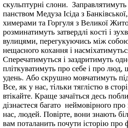
скульптурні слони. Заправлятимуть
панством Медуза Ісіда з Банківської,
химерами та Горгуля з Великої Жит
розминатимуть затвердлі кості і зу
вулицями, перегукуючись між собою
нещасного кохання і насміхатимуться
Сперечатимуться і заздритимуть одн
пліткуватимуть про себе і про люд,
удень. Або скрушно мовчатимуть під
Все, як у нас, тільки тяглістю в сторі
втікайте. Краще зачаїться десь побл
дізнаєтеся багато неймовірного про 
нас, людей. Повірте, вони знають б
вам поталанить почути історію про 