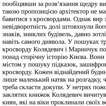
пообіцявши за розв’язання щедру в
такою пропозицією архітектор не ма
бавитися з кросвордами. Однак вир з
невідворотність долі штовхнули йо
знаків, зниклих будівель, давно зотл
навіть самого диявола. У пошуках т
кросворду Колядевич і Маринчук по
понад сторічну історію Києва. Вон
містом у пошуку підказок, зашифров
кросворду. Кожен віднайдений будин
лише маленький натяк на розгадку, 
треба скласти докупи. У нетрях пожо
заклятих книжок Колядевич вичитув
киян, які на віки проклинали своїх в