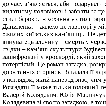
до часу з’являється, аби подарувати
видатному чоловікові і забрати за це
стилі бароко. «Кохання у стилі бар
Даниленка - далеко не лавсторі у м
ожилих київських кам’яниць. Це дет
винуватець злочину – смерть у чер
свідки – кам’яні скульптури будівель
зашифровані у кросворді, який захо
потерпілий. Це роман-загадка, розкр
до останніх сторінок. Загадала її ча
з поглядом, який наперед знає, чим у
Розгадати її може тільки головний ге
Валерій Колядевич. Юлія Маринчук
Колядевича зі своєю загадкою, а точ