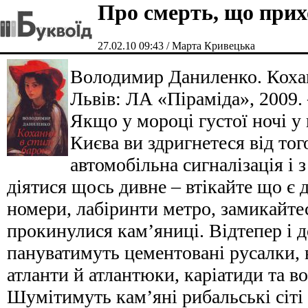
Про смерть, що прих
27.02.10 09:43 / Марта Кривецька
Володимир Даниленко. Кохан
Львів: ЛА «Піраміда», 2009. 
Якщо у мороці густої ночі у
Києва ви здригнетеся від тог
автомобільна сигналізація і 
діятися щось дивне – втікайте що є д
номери, лабіринти метро, замикайтес
прокинулися кам’яниці. Відтепер і д
пануватимуть цементовані русалки, 
атланти й атлантюки, каріатиди та в
Шумітимуть кам’яні рибальські сіті