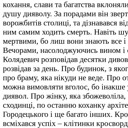
кохання, слави та багатства вклонял
душу дияволу. За порадами він звер
ворожбитів столиці, та дізнавався ві
ним самим ходить смерть. Навіть шук
мертвими, бо лиш вони знають все і
Вечорами, насолоджуючись вином і 
Колядевич розповідав десятки дивов
розвідав за день. Про будинок, з яко
про браму, яка нікуди не веде. Про от
можна вимовляти вголос, бо інакше 
диявол. Про жінку, яка збожеволіла,
сходинці, по останню коханку архіт
Городецького і ще багато інших. Кр
всміхався успіх – клітинки кросвор