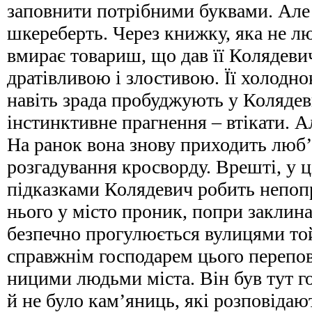
заповнити потрібними буквами. Але 
шкереберть. Через книжку, яка не л
вмирає товариш, що дав її Колядеви
дратівливою і злостивою. Її холодно
навіть зрада пробуджують у Колядев
інстинктивне прагнення – втікати. А
На ранок вона знову приходить люб’я
розгадування кросворду. Врешті, у ц
підказками Колядевич робить непопр
нього у місто проник, попри заклинан
безпечно прогулюється вулицями той
справжнім господарем цього перепо
ницими людьми міста. Він був тут г
й не було кам’яниць, які розповідаю