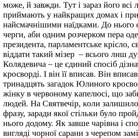
може, й завжди. Тут і зараз його всі
приймають у найкращих домах і пр
найсмачнішими наїдками. До нього с
черги, аби одним розчерком пера од
президента, парламентське крісло, сві
віддати такий мізер – всього лиш д
Колядевича – це єдиний спосіб дізна
кросворді. І він її вписав. Він вписав
тринадцять загадок Юлиного кросвор
жінку в червоному капелюсі, що заб
людей. На Святвечір, коли залишил
фразу, заради якої стільки було про
нього додому. Як завше чарівна і сп
вигляді чорної сарани з черепом зам