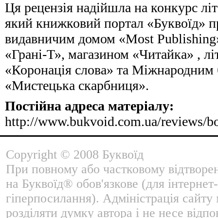
Ця рецензія надійшла на конкурс лі
який книжковий портал «Буквоїд» пр
видавничим домом «Most Publishing
«Грані-Т», магазином «Читайка» , л
«Коронація слова» та Міжнародним
«Мистецька скарбниця».
Постійна адреса матеріалу:
http://www.bukvoid.com.ua/reviews/b
Copyright © 2008 Буквоїд
При повному або частковому відтворе
на Буквоїд® обов'язкове (для інтернет-
гіперпосилання). Адміністрація сайту
розділяти думку автора і не несе відпо