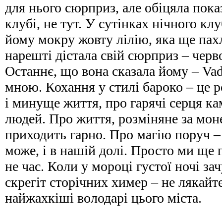
для нього сюрприз, але обіцяла пока
клубі, не тут. У сутінках нічного кл
йому мокру жовту лілію, яка ще пах
нарешті дістала свій сюрприз – черв
Останнє, що вона сказала йому – Vad
мною. Кохання у стилі бароко – це 
і минуще життя, про гарячі серця ка
людей. Про життя, розміняне за моне
приходить гарно. Про магію поруч – н
може, і в нашій долі. Просто ми ще 
не час. Коли у мороці густої ночі за
скрегіт сторічних химер – не лякайт
найжахкіші володарі цього міста.