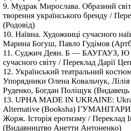
9. Мудрак Мирослава. Образний світ
творення українського бренду / Пер
(Родовід)
10. Наївна. Художниці сучасного на
Марина Богуш, Павло Гудімов (Артб
11. Суджич Деян. Б — БАУГАУЗ, 
сучасного світу / Переклад Дарії Цеп
12. Український театральний костюм
Упорядники Олена Ковальчук, Лілія
Руденко, Богдан Поліщук (Видавець
13. UPHA MADE IN UKRAINE: Ukrain
Alternative (Booksha) ГУМАНІТАР
Жорж. Історія еротизму / Переклад І
(Видавництво Анетти Антоненко)