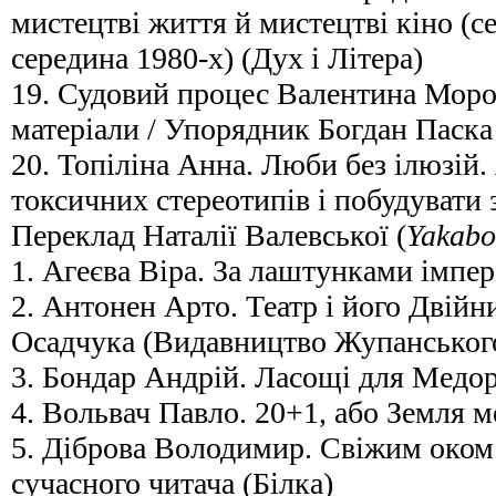
мистецтві життя й мистецтві кіно (с
середина 1980-х) (Дух і Літера)
19. Судовий процес Валентина Мороз
матеріали / Упорядник Богдан Паска 
20. Топіліна Анна. Люби без ілюзій.
токсичних стереотипів і побудувати 
Переклад Наталії Валевської (
Yakab
1. Агеєва Віра. За лаштунками імпері
2. Антонен Арто. Театр і його Двійн
Осадчука (Видавництво Жупанськог
3. Бондар Андрій. Ласощі для Медо
4. Вольвач Павло. 20+1, або Земля 
5. Діброва Володимир. Свіжим оком
сучасного читача (Білка)