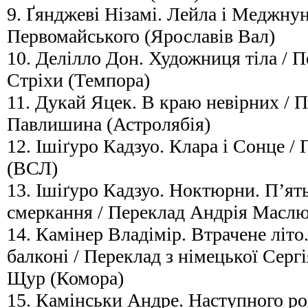
9. Ґянджеві Нізамі. Лейла і Меджну
Первомайського (Ярославів Вал)
10. Делілло Дон. Художниця тіла / 
Стріхи (Темпора)
11. Дукай Яцек. В краю невірних / 
Павлишина (Астролябія)
12. Ішіґуро Кадзуо. Клара і Сонце /
(ВСЛ)
13. Ішіґуро Кадзуо. Ноктюрни. П’ять
смеркання / Переклад Андрія Масл
14. Камінер Владімір. Втрачене літо
балконі / Переклад з німецької Серг
Щур (Комора)
15. Камінськи Андре. Наступного ро