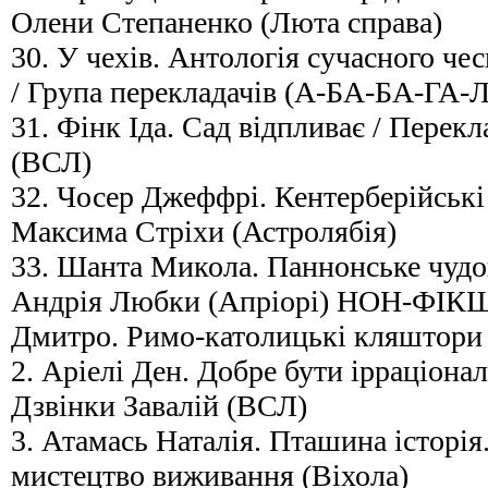
Олени Степаненко (Люта справа)
30. У чехів. Антологія сучасного че
/ Група перекладачів (А-БА-БА-ГА
31. Фінк Іда. Сад відпливає / Перек
(ВСЛ)
32. Чосер Джеффрі. Кентерберійські 
Максима Стріхи (Астролябія)
33. Шанта Микола. Паннонське чудо
Андрія Любки (Апріорі) НОН-ФІК
Дмитро. Римо-католицькі кляштори 
2. Аріелі Ден. Добре бути ірраціона
Дзвінки Завалій (ВСЛ)
3. Атамась Наталія. Пташина історія.
мистецтво виживання (Віхола)