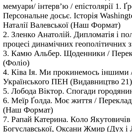
мемуари/ інтерв’ю / епістолярії 1. Ґ
Персональне досьє. Історія Washingt
Наталії Валевської (Наш Формат)
2. Зленко Анатолій. Дипломатія і пол
процесі динамічних геополітичних з
3. Камю Альбер. Щоденники / Перек
(Фоліо)
4. Ківа Ія. Ми прокинемось іншими /
Українського ПЕН (Видавництво 21)
5. Лобода Віктор. Спогади городянин
6. Меїр Ґолда. Моє життя / Перекла
(Наш Формат)
7. Рапай Катерина. Коло Якутовичів 
Богуславської, Оксани Жмир (Дух і 