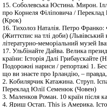
15. Соболевська Юстина. Мирон. Ілл
про Корнеля Філіповича / Перекла
(Крок)
16. Тихолоз Наталія. Петро Франко:
(Життєпис на тлі доби) (Львівський
літературно-меморіальний музей Ів
17. Ульбінайте Дайва. Велика прези
країни: Історія Далі Грибаускайте 
Подорожні нариси / репортажі 1. Бе
що ви знаєте про Ірландію, – правда
2. Кобилярчик Катажина. Струп. Іспа
Переклад Юлії Семенюк (Човен)
3. Маленков Роман. 10 країн після к
4. Яриш Остап. This is Америка. Істо