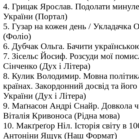
4. Грицак Ярослав. Подолати минуле.
України (Портал)
5. Гузар на кожен день / Укладачка
(Фоліо)
6. Дубчак Ольга. Бачити українською
7. Зісельс Йосиф. Розсуди мої помис
Сінченко (Дух і Літера)
8. Кулик Володимир. Мовна політик
країнах. Закордонний досвід та його
України (Дух і Літера)
9. Маґнасон Андрі Снайр. Довкола ча
Віталія Кривоноса (Рідна мова)
10. Макґреґор Ніл. Історія світу в 1
Антоніни Ящук (Наш Формат)