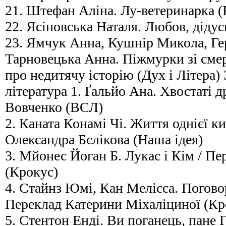
21. Штефан Аліна. Лу-ветеринарка (
22. Ясіновська Наталя. Любов, дідус
23. Ямчук Анна, Кушнір Микола, Ге
Тарновецька Анна. Піжмурки зі смер
про недитячу історію (Дух і Літера)
література 1. Ґальйо Ана. Хвостаті 
Вовченко (ВСЛ)
2. Каната Конамі Чі. Життя однієї ки
Олександра Бєлікова (Наша ідея)
3. Мйонес Йоган Б. Лукас і Кім / Пе
(Крокус)
4. Стайнз Юмі, Кан Мелісса. Погово
Переклад Катерини Міхаліциної (Кр
5. Стентон Енді. Ви поганець, пане 