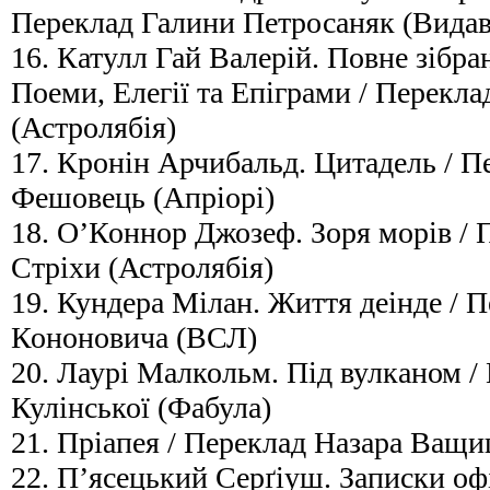
Переклад Галини Петросаняк (Видав
16. Катулл Гай Валерій. Повне зібра
Поеми, Елегії та Епіграми / Перекла
(Астролябія)
17. Кронін Арчибальд. Цитадель / 
Фешовець (Апріорі)
18. О’Коннор Джозеф. Зоря морів /
Стріхи (Астролябія)
19. Кундера Мілан. Життя деінде / 
Кононовича (ВСЛ)
20. Лаурі Малкольм. Під вулканом /
Кулінської (Фабула)
21. Пріапея / Переклад Назара Ващи
22. П’ясецький Серґіуш. Записки офі