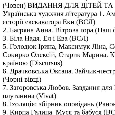
(Човен) ВИДАННЯ ДЛЯ ДІТЕЙ ТА
Українська художня література 1. Ам
есторії екскаватора Еки (ВСЛ)
2. Багряна Анна. Вітрова гора (Наш
3. Біла Надя. Ел і Ева (ВСЛ)
5. Голодюк Ірина, Максимук Ліна, С
Сокирко Олексій, Старик Марина. К
країною (Discursus)
6. Драчковська Оксана. Зайчик-нес
(Чорні вівці)
7. Загоровська Любов. Завдання для 
плутанина (Vivat)
8. Іzоляція: збірник оповідань (Рано
9. Кирпа Галина. Муся та бабуся (В