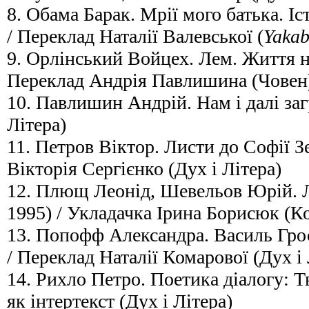
8. Обама Барак. Мрії мого батька. Іс
/ Переклад Наталії Валевської (
Yaka
9. Орлінський Войцех. Лем. Життя не 
Переклад Андрія Павлишина (Човен
10. Павлишин Андрій. Нам і далі заг
Літера)
11. Петров Віктор. Листи до Софії З
Вікторія Сергієнко (Дух і Літера)
12. Плющ Леонід, Шевельов Юрій. Л
1995) / Укладачка Ірина Борисюк (К
13. Попофф Александра. Василь Грос
/ Переклад Наталії Комарової (Дух і 
14. Рихло Петро. Поетика діалогу: 
як інтертекст (Дух і Літера)