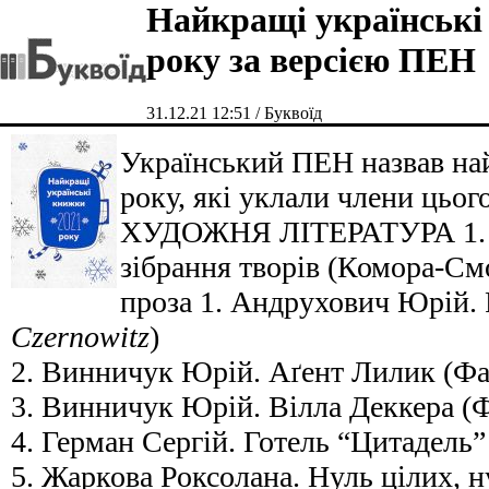
Найкращі українські
року за верcією ПЕН
31.12.21 12:51 / Буквоїд
Український ПЕН назвав на
року, які уклали члени цього
ХУДОЖНЯ ЛІТЕРАТУРА 1. У
зібрання творів (Комора-См
проза 1. Андрухович Юрій. Р
Czernowitz
)
2. Винничук Юрій. Аґент Лилик (Фа
3. Винничук Юрій. Вілла Деккера (
4. Герман Сергій. Готель “Цитадель”
5. Жаркова Роксолана. Нуль цілих, н