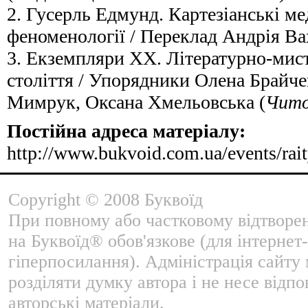
2. Гусерль Едмунд. Картезіанські ме
феноменології / Переклад Андрія Ва
3. Екземпляри ХХ. Літературно-мис
століття / Упорядники Олена Брайче
Мимрук, Оксана Хмельовська (
Чит
Постійна адреса матеріалу:
http://www.bukvoid.com.ua/events/rai
Copyright © 2008 Буквоїд
При повному або частковому відтворе
на Буквоїд® обов'язкове (для інтернет-
гіперпосилання). Адміністрація сайту
розділяти думку автора і не несе відпо
авторські матеріали.