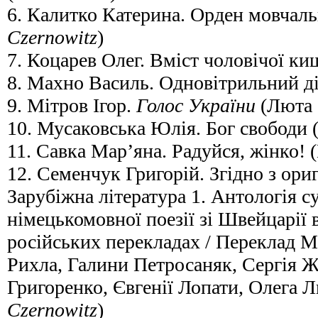
6. Калитко Катерина. Орден мовчаль
Czernowitz
)
7. Коцарев Олег. Вміст чоловічої ки
8. Махно Василь. Одновітрильний д
9. Мітров Ігор.
Голос України
(Люта 
10. Мусаковська Юлія. Бог свободи
11. Савка Мар’яна. Радуйся, жінко!
12. Семенчук Григорій. Згідно з ори
Зарубіжна література 1. Антологія с
німецькомовної поезії зі Швейцарії 
російських перекладах / Переклад М
Рихла, Галини Петросаняк, Сергія 
Григоренко, Євгенії Лопати, Олега Л
Czernowitz
)