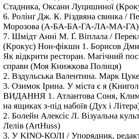
Стадника, Оксани Луцишиної (Крок
6. Ролінґ Дж. К. Різдвяна свинка / П
Морозова (А-БА-БА-ГА-ЛА-МА-ГА)
7. Шмідт Анні М. Ґ. Віплала / Перек
(Крокус) Нон-фікшн 1. Борисов Дм
Як відкрити ресторан. Магічний пос
справи (Моя Книжкова Полиця)
2. Вздульська Валентина. Марк Цуке
3. Озимок Ірина. У міста є я (Кни
ВИДАННЯ 1. Атлантова Соня, Климе
на ящиках з-під набоїв (Дух і Літера
2. Болейн Алексіс Л. Візуальна куль
Лелів (ArtHuss)
3. У KINO-КОЛІ / Упорядник, реда