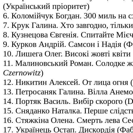
(Український пріоритет)
6. Коломійчук Богдан. 300 миль на 
7. Крук Галина. Хто завгодно, тільки 
8. Кузнецова Євгенія. Спитайте Міє
9. Курков Андрій. Самсон і Надія (Ф
10. Лишега Олег. Високі жовті квіти
11. Малиновський Роман. Солодке ж
Czernowitz
)
12. Никитин Алексей. От лица огня (
13. Петросаняк Галина. Вілла Анемо
14. Портяк Василь. Вибір скорого (D
15. Сняданко Наталка. Перше слідст
16. Стяжкіна Олена. Смерть лева Се
17. Українець Остап. Дискордія (Фаб