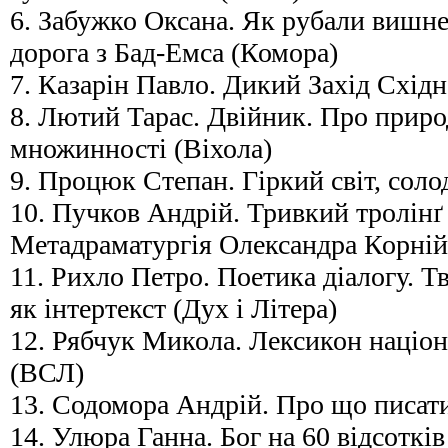
6. Забужко Оксана. Як рубали вишне
дорога з Бад-Емса (Комора)
7. Казарін Павло. Дикий Захід Східн
8. Лютий Тарас. Двійник. Про приро
множинності (Віхола)
9. Процюк Степан. Гіркий світ, солод
10. Пучков Андрій. Тривкий тролінґ
Метадраматургія Олександра Корнійч
11. Рихло Петро. Поетика діалогу. Т
як інтертекст (Дух і Літера)
12. Рябчук Микола. Лексикон націона
(ВСЛ)
13. Содомора Андрій. Про що писат
14. Улюра Ганна. Бог на 60 відсотків