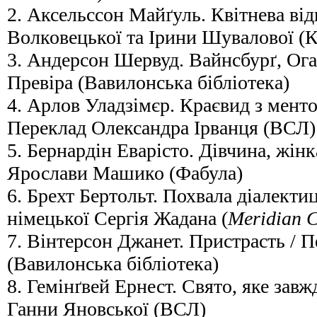
2. Аксельссон Майґуль. Квітнева від
Волковецької та Ірини Шувалової (
3. Андерсон Шервуд. Вайнсбурґ, Ога
Превіра (Вавилонська бібліотека)
4. Арлов Уладзімєр. Краєвид з мент
Переклад Олександра Ірванця (ВСЛ)
5. Бернардін Еварісто. Дівчина, жінк
Ярослави Машико (Фабула)
6. Брехт Бертольт. Похвала діалектиц
німецької Сергія Жадана (
Meridian C
7. Вінтерсон Джанет. Пристрасть / 
(Вавилонська бібліотека)
8. Гемінґвей Ернест. Свято, яке зав
Ганни Яновської (ВСЛ)