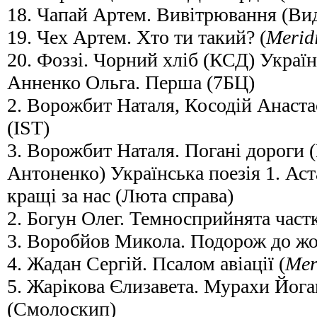
18. Чапай Артем. Вивітрювання (Ви
19. Чех Артем. Хто ти такий? (
Merid
20. Фоззі. Чорний хліб (КСД) Україн
Анненко Ольга. Перша (7БЦ)
2. Ворожбит Наталя, Косодій Анастас
(IST)
3. Ворожбит Наталя. Погані дороги
Антоненко) Українська поезія 1. Аст
кращі за нас (Люта справа)
2. Богун Олег. Темносприйнята частк
3. Воробйов Микола. Подорож до жо
4. Жадан Сергій. Псалом авіації (
Mer
5. Жарікова Єлизавета. Мурахи Йога
(Смолоскип)