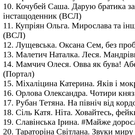
10. Кочубей Саша. Дарую братика за
інстащоденник (ВСЛ)
11. Купріян Ольга. Мирослава та ін
(ВСЛ)
12. Лущевська. Оксана Сем, без про
13. Малетич Наталка. Леся. Мандрів
14. Мамчич Олеся. Овва як бува! Абе
(Портал)
15. Міхаліцина Катерина. Яків і мок
16. Орлова Олександра. Чотири княз
17. Рубан Тетяна. На північ від кор
18. Сіль Катя. Ніта. Ховайтесь, фейк
19. Славінська Ірина. #Майже доросл
20. Тараторіна Світлана. Звуки мир