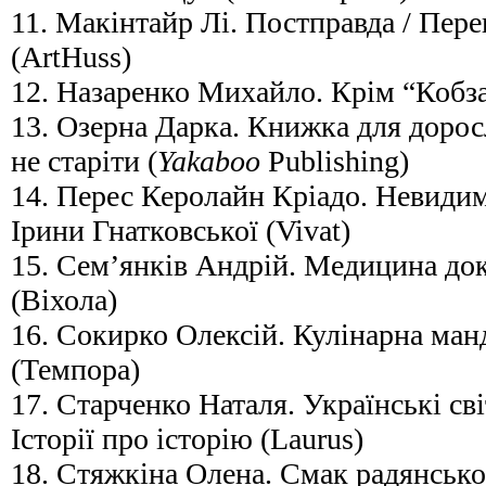
11. Макінтайр Лі. Постправда / Пер
(ArtHuss)
12. Назаренко Михайло. Крім “Кобзар
13. Озерна Дарка. Книжка для дорос
не старіти (
Yakaboo
Publishing)
14. Перес Керолайн Кріадо. Невидим
Ірини Гнатковської (Vivat)
15. Сем’янків Андрій. Медицина док
(Віхола)
16. Сокирко Олексій. Кулінарна ма
(Темпора)
17. Старченко Наталя. Українські св
Історії про історію (Laurus)
18. Стяжкіна Олена. Смак радянського