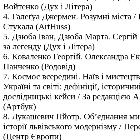
Войтенко (Дух і Літера)
4. Галеґуа Джермен. Розумні міста 
Стукала (ArtHuss)
5. Дзюба Іван, Дзюба Марта. Сергі
за легенду (Дух і Літера)
6. Коваленко Георгій. Олександра Ек
Панченко (Родовід)
7. Космос всередині. Наїв і мистецтв
Україні та світі: дефініції, історични
дослідницькі кейси / За редакцією А
(Артбук)
8. Лукашевич Пйотр. Об’єднання митц
історії львівського модернізму / Пе
(Центр Європи)