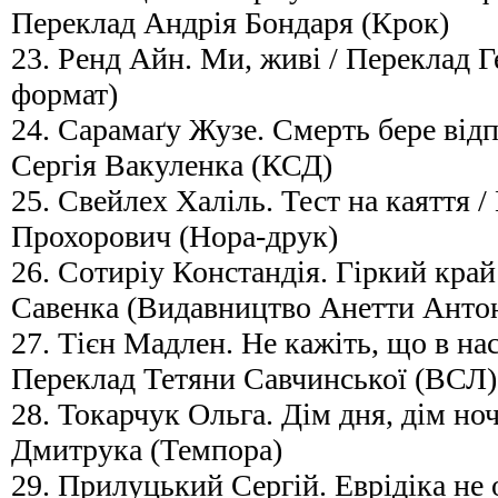
Переклад Андрія Бондаря (Крок)
23. Ренд Айн. Ми, живі / Переклад 
формат)
24. Сарамаґу Жузе. Смерть бере від
Сергія Вакуленка (КСД)
25. Свейлех Халіль. Тест на каяття 
Прохорович (Нора-друк)
26. Сотиріу Констандія. Гіркий край
Савенка (Видавництво Анетти Анто
27. Тієн Мадлен. Не кажіть, що в нас
Переклад Тетяни Савчинської (ВСЛ)
28. Токарчук Ольга. Дім дня, дім но
Дмитрука (Темпора)
29. Прилуцький Сергій. Еврідіка не 