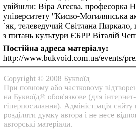
увійшли: Віра Агеєва, професорка 
університету "Києво-Могилянська а
´як, телеведучий Світлана Пиркало,
з питань культури ЄБРР Віталій Чеп
Постійна адреса матеріалу:
http://www.bukvoid.com.ua/events/pr
Copyright © 2008 Буквоїд
При повному або частковому відтворе
на Буквоїд® обов'язкове (для інтернет-
гіперпосилання). Адміністрація сайту
розділяти думку автора і не несе відпо
авторські матеріали.