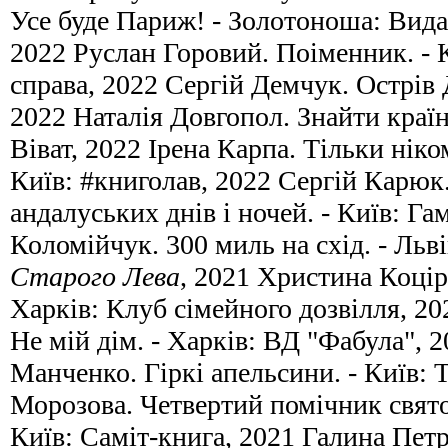
Усе буде Париж! - Золотоноша: Вида
2022 Руслан Горовий. Поіменник. -
справа, 2022 Сергій Демчук. Острів 
2022 Наталія Довгопол. Знайти країн
Віват, 2022 Ірена Карпа. Тільки ніко
Київ: #книголав, 2022 Сергій Карюк.
андалуських днів і ночей. - Київ: Га
Коломійчук. 300 миль на схід. - Льв
Старого Лева
, 2021 Христина Коцір
Харків: Клуб сімейного дозвілля, 2
Не мій дім. - Харків: ВД "Фабула", 
Манченко. Гіркі апельсини. - Київ:
Морозова. Четвертий помічник свято
Київ: Саміт-книга, 2021 Галина Пет