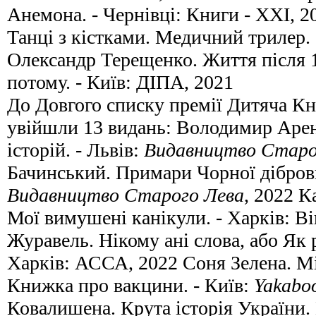
Анемона. - Чернівці: Книги - XXI, 2
Танці з кістками. Медичний трилер. 
Олександр Терещенко. Життя після 1
потому. - Київ: ДІПА, 2021
До Довгого списку премії Дитяча К
увійшли 13 видань: Володимир Аре
історій. - Львів:
Видавництво Старо
Бачинський. Примари Чорної діброви
Видавництво Старого Лева
, 2022 К
Мої вимушені канікули. - Харків: Ві
Журавель. Нікому ані слова, або Як
Харків: АССА, 2022 Соня Зелена. М
Книжка про вакцини. - Київ:
Yakabo
Ковалишена. Крута історія України. 