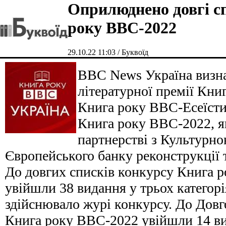
Оприлюднено довгі с
року ВВС-2022
29.10.22 11:03 / Буквоїд
ВВС News Україна визна
літературної премії Кни
Книга року ВВС-Есеїсти
Книга року ВВС-2022, я
партнерстві з Культурн
Європейського банку реконструкції 
До довгих списків конкурсу Книга 
увійшли 38 видання у трьох категор
здійснювало журі конкурсу. До Довго
Книга року ВВС-2022 увійшли 14 ви