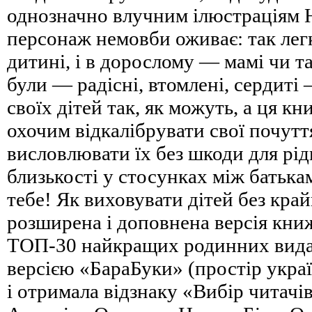
однозначно влучним ілюстраціям Ю
персонаж немовби оживає: так легк
дитині, і в дорослому — мамі чи та
були — радісні, втомлені, сердиті
своїх дітей так, як можуть, а ця к
охочим відкалібрувати свої почутт
висловлювати їх без шкоди для рід
близькості у стосунках між батька
тебе! Як виховувати дітей без кр
розширена і доповнена версія кни
ТОП-30 найкращих родинних видан
версією «БараБуки» (простір украї
і отримала відзнаку «Вибір читачів