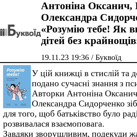
Антоніна Оксанич, 
Олександра Сидорч
«Розумію тебе! Як 
дітей без крайнощів
19.11.23 19:36 / Буквоїд
У цій книжці в стислій та 
подано сучасні знання з пс
Авторки Антоніна Оксанич,
Олександра Сидорченко зі
для того, щоб батьківство було раді
розвивалася взаємоповага.
Завдяки зворушливим, подекуди ж