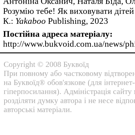
Антоніна Оксанич, Наталя Біда, О
Розумію тебе! Як виховувати дітей
К.:
Yakaboo
Publishing, 2023
Постійна адреса матеріалу:
http://www.bukvoid.com.ua/news/ph
Copyright © 2008 Буквоїд
При повному або частковому відтворе
на Буквоїд® обов'язкове (для інтернет-
гіперпосилання). Адміністрація сайту
розділяти думку автора і не несе відпо
авторські матеріали.