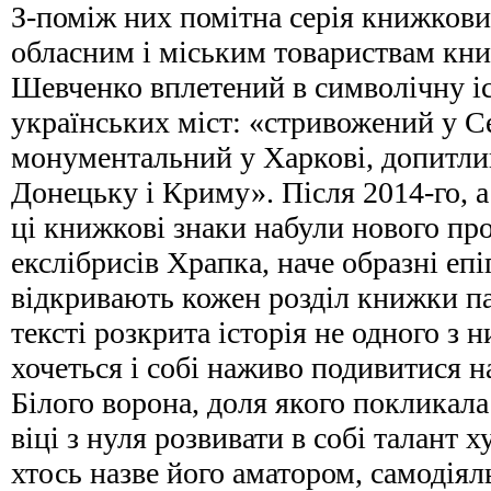
З-поміж них помітна серія книжкови
обласним і міським товариствам кни
Шевченко вплетений в символічну і
українських міст: «стривожений у С
монументальний у Харкові, допитли
Донецьку і Криму». Після 2014-го, а
ці книжкові знаки набули нового пр
екслібрисів Храпка, наче образні епі
відкривають кожен розділ книжки пан
тексті розкрита історія не одного з 
хочеться і собі наживо подивитися н
Білого ворона, доля якого покликала
віці з нуля розвивати в собі талант
хтось назве його аматором, самодія