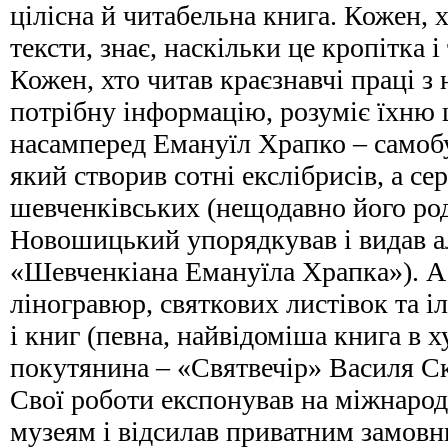
цілісна й читабельна книга. Кожен, х
тексти, знає, наскільки це кропітка і
Кожен, хто читав краєзнавчі праці з
потрібну інформацію, розуміє їхню ц
насамперед Емануїл Храпко – самоб
який створив сотні екслібрисів, а се
шевченківських (нещодавно його ро
Новошицький упорядкував і видав а
«Шевченкіана Емануїла Храпка»). А 
ліногравюр, святкових листівок та і
і книг (певна, найвідоміша книга в
покутянина – «Святвечір» Василя Ск
Свої роботи експонував на міжнарод
музеям і відсилав приватним замовни