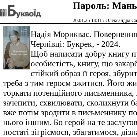
Пароль: Мань
20.01.25 14:11 / Олександра Са
Надія Мориквас. Повернення 
Чернівці: Букрек, - 2024.
Щоб написати добру книгу п
особистість, книгу, що закар
стійкий образ її героя, збури
треба з тим героєм зжитися. Його жи
торкати потенційного письменника, 
зачепити, схвилювати, сколихнути б
вже потім зродити в письменнику по
нього іншим. Бо герой на те заслугову
постаті зігріємося, збагатимося, ді