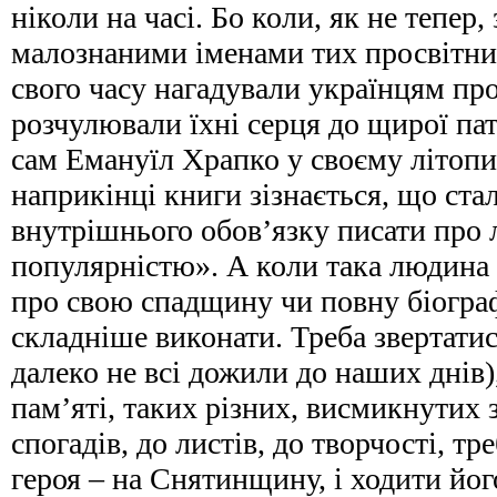
ніколи на часі. Бо коли, як не тепер,
малознаними іменами тих просвітникі
свого часу нагадували українцям про
розчулювали їхні серця до щирої пат
сам Емануїл Храпко у своєму літопис
наприкінці книги зізнається, що ст
внутрішнього обов’язку писати про 
популярністю». А коли така людина 
про свою спадщину чи повну біогра
складніше виконати. Треба звертатися 
далеко не всі дожили до наших днів),
пам’яті, таких різних, висмикнутих 
спогадів, до листів, до творчості, тре
героя – на Снятинщину, і ходити йо