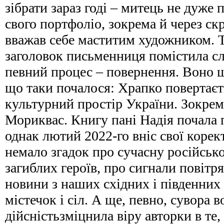
зібрати зараз годі – митець не дуже
свого портфоліо, зокрема й через ск
вважав себе маститим художником. Т
заголовок письменниця помістила с
певний процес – повернення. Воно щ
що таки почалося: Храпко повертаєт
культурний простір України. Зокрема
Мориквас. Книгу пані Надія почала 
однак лютий 2022-го вніс свої корект
немало згадок про сучасну російсько
загиблих героїв, про сигнали повітр
новини з наших східних і південних 
містечок і сіл. А ще, певно, сувора 
дійсністьзміцнила віру авторки в те,