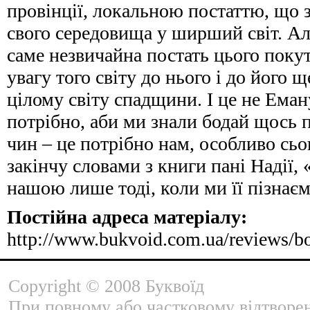
провінції, локальною постаттю, що 
свого середовища у ширший світ. Але
саме незвичайна постать цього поку
увагу того світу до нього і до його 
цілому світу спадщини. І це не Ема
потрібно, аби ми знали бодай щось п
чин – це потрібно нам, особливо сього
закінчу словами з книги пані Надії,
нашою лише тоді, коли ми її пізнає
Постійна адреса матеріалу:
http://www.bukvoid.com.ua/reviews/b
Copyright © 2008 Буквоїд
При повному або частковому відтворе