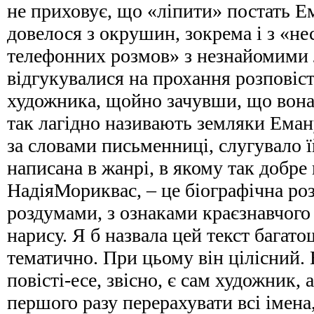
не приховує, що «ліпити» постать Е
довелося з окрушин, зокрема і з «н
телефонних розмов» з незнайомими 
відгукувалися на прохання розповіс
художника, щойно зачувши, що вон
так лагідно називають земляки Еману
за словами письменниці, слугувало 
написана в жанрі, в якому так добре
НадіяМориквас, – це біографічна роз
роздумами, з ознаками краєзнавчого
нарису. Я б назвала цей текст багато
тематично. При цьому він цілісний.
повісті-есе, звісно, є сам художник, 
першого разу перерахувати всі імена,