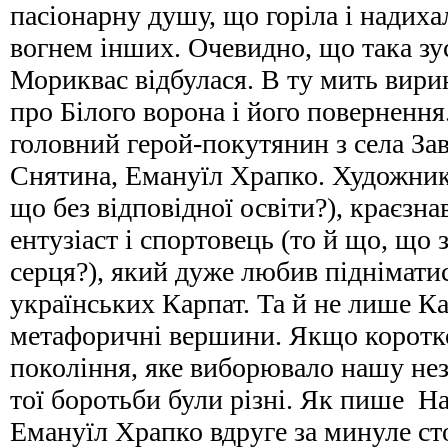
пасіонарну душу, що горіла і надих
вогнем інших. Очевидно, що така зус
Мориквас відбулася. В ту мить вири
про Білого ворона і його повернення
головний герой-покутянин з села Зав
Снятина, Емануїл Храпко. Художник-
що без відповідної освіти?), краєзна
ентузіаст і спортовець (то й що, що
серця?), який дуже любив піднімати
українських Карпат. Та й не лише Кар
метафоричні вершини. Якщо коротко,
покоління, яке виборювало нашу не
тої боротьби були різні. Як пише На
Емануїл Храпко вдруге за минуле сто