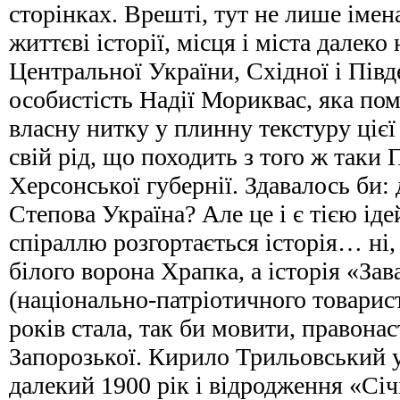
сторінках. Врешті, тут не лише імен
життєві історії, місця і міста далеко
Центральної України, Східної і Півд
особистість Надії Мориквас, яка по
власну нитку у плинну текстуру цієї 
свій рід, що походить з того ж таки
Херсонської губернії. Здавалось би:
Степова Україна? Але це і є тією ід
спіраллю розгортається історія… ні,
білого ворона Храпка, а історія «Зав
(національно-патріотичного товарист
років стала, так би мовити, правона
Запорозької. Кирило Трильовський у
далекий 1900 рік і відродження «Сі