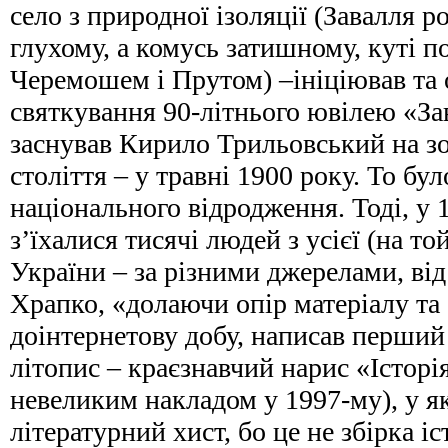
село з природної ізоляції (Завалля 
глухому, а комусь затишному, куті п
Черемошем і Прутом) –ініціював та 
святкування 90-літнього ювілею «Зав
заснував Кирило Трильовський на з
століття – у травні 1900 року. То бу
національного відродження. Тоді, у 1
з’їхалися тисячі людей з усієї (на то
України – за різними джерелами, від
Храпко, «долаючи опір матеріалу та 
доінтернетову добу, написав перший
літопис – краєзнавчий нарис «Історі
невеликим накладом у 1997-му), у я
літературний хист, бо це не збірка і