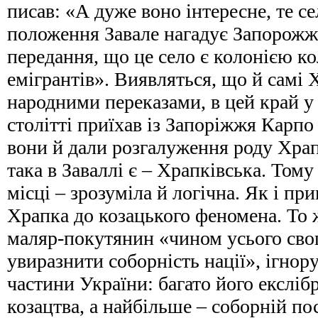
писав: «А дуже воно інтересне, те с
положення Завале нагадує Запорожжя,
передання, що це село є колонією к
емігрантів». Виявляться, що й самі Х
народними переказами, в цей край у
столітті приїхав із Запоріжжя Карпо
вони й дали розгалуження роду Храп
така в Заваллі є – Храпківська. Тому
місці – зрозуміла й логічна. Як і пр
Храпка до козацького феномена. То 
маляр-покутянин «чином усього сво
увиразнити соборність нації», ігнору
частини України: багато його ексліб
козацтва, а найбільше – соборній по