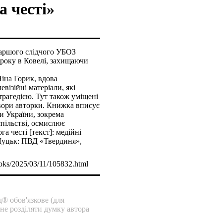
а честі»
таршого слідчого УБОЗ
року в Ковелі, захищаючи
іна Горик, вдова
візійні матеріали, які
трагедією. Тут також уміщені
твори авторки. Книжка вписує
и України, зокрема
пільстві, осмислює
а честі [текст]: медійні
 Луцьк: ПВД «Твердиня»,
oks/2025/03/11/105832.html
® обов'язкове (для
 не розділяти думку автора