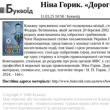
Ніна Горик. «Дорог
11.03.25 10:58 / Буквоїд
Книжку присвячено пам’яті полковника міліції, с
Федора Литвинюка, який загинув 20 березня 2002 
родину ковельчанина від озброєних грабіжників.
Член Національної спілки письменників України Н
правоохоронця, представила у книжці газетні й теле
висвітлювали події, пов’язані з цією резонансною 
спомин-есе, спогади побратимів героя, поетичні 
ще одну сторінку в історію правоохоронної систем
Ковельщини, спонукає до роздумів про роль органів МВС у сус
професійні й моральні засади правоохоронців. Ніна Горик. Дорог
матеріали, спомин-есе, спогади, поетичні твори / Н. П. Горик.
2024. - 144 с.
Постійна адреса матеріалу:
http://www.bukvoid.com.ua/news/bo
Copyright © 2008 Буквоїд
При повному або частковому відтворенні посилання на Буквоїд
інтернет-ресурсів - гіперпосилання). Адміністрація сайту може
і не несе відповідальності за авторські матеріали.