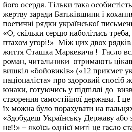
його осердя. Тільки така особистість
жертву заради Батьківщини і коханн
поетичні рядки української письмен
«О, скільки серцю наболітись треба,
птахом угорі!» Між цих двох рядків
життя Сташка Маркевича ! Гасло в
роман, читальники отримають ціка
вишкіл «бойовиків» («12 прикмет ук
націоналіста» про здоровий спосіб ж
юнаки, готуючись у підпіллі до виз
створення самостійної держави. І це
їх можна було порахувати на пальця
«Здобудеш Українську Державу або з
неї!» – якоїсь однієї миті це гасло 