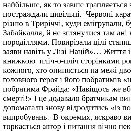
найбільше, як то завше трапляється 
постраждали цивільні. Червоні кара
різню в Триріччі, куди емігрували, б
Забайкалля, й не зглянулися там ані 
породіллями. Повирізали цілі станиц
заяви навіть у Лізі Націй»… Життя
книжкою пліч-о-пліч сторінками ро
кожного, хто опиняється на межі двох
головного героя і його побратимів 
побратима Фрайда: «Навіщось же вбе
смерті!» І це додавало братчикам ви
допомагали знову відродитись «із по
випробувань. В окремих, яскраво ви
торкається автор і питання вічно пе