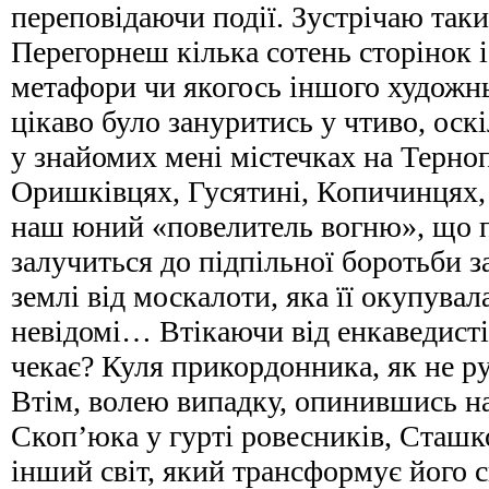
переповідаючи події. Зустрічаю таки
Перегорнеш кілька сотень сторінок 
метафори чи якогось іншого художн
цікаво було зануритись у чтиво, оск
у знайомих мені містечках на Терноп
Оришківцях, Гусятині, Копичинцях,
наш юний «повелитель вогню», що п
залучиться до підпільної боротьби з
землі від москалоти, яка її окупува
невідомі… Втікаючи від енкаведисті
чекає? Куля прикордонника, як не ру
Втім, волею випадку, опинившись на
Скоп’юка у гурті ровесників, Сташко
інший світ, який трансформує його с