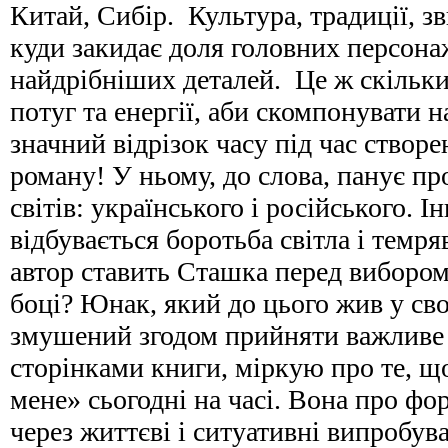
Китай, Сибір. Культура, традиції, зв
куди закидає доля головних персонаж
найдрібніших деталей. Це ж скільки
потуг та енергії, аби скомпонувати н
значний відрізок часу під час створ
роману! У ньому, до слова, панує пр
світів: українського і російського. 
відбувається боротьба світла і темря
автор ставить Сташка перед вибором:
боці? Юнак, який до цього жив у сво
змушений згодом прийняти важлив
сторінками книги, міркую про те, щ
мене» сьогодні на часі. Вона про ф
через життєві і ситуативні випробув