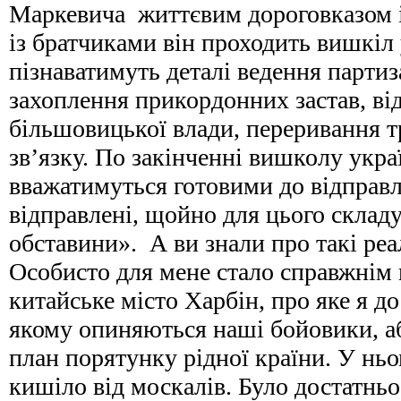
Маркевича життєвим дороговказом і
із братчиками він проходить вишкі
пізнаватимуть деталі ведення партиз
захоплення прикордонних застав, від
більшовицької влади, переривання т
зв’язку. По закінченні вишколу укра
вважатимуться готовими до відправл
відправлені, щойно для цього склад
обставини». А ви знали про такі реа
Особисто для мене стало справжнім 
китайське місто Харбін, про яке я дос
якому опиняються наші бойовики, а
план порятунку рідної країни. У нь
кишіло від москалів. Було достатньо