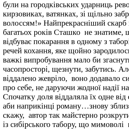
були на городківських ударниць рев
кирзовиках, ватянках, зі щільно заб
волоссям!» Найпрекрасніший скарб
багатьох років Сташко не знатиме, 
відбуває покарання в одному з таборі
речей кохання, яке щойно зародилос
важкі випробування мало би згаснут
часопросторі, щезнути, забутись. Але
віддалено жевріло, воно додавало си
про себе, не даруючи жодної надії н
Спочатку доля віддаляла їх одне від
аби наприкінці роману…знову зблиз
скажу, автор так майстерно розкрут
із сибірського табору, що мимоволі