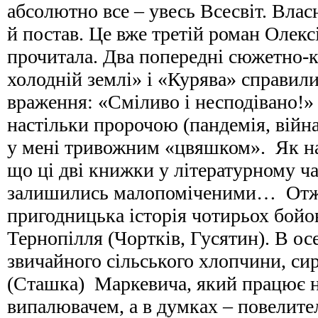
абсолютно все – увесь Всесвіт. Власн
й постав. Це вже третій роман Олекс
прочитала. Два попередні сюжетно-
холодній землі» і «Курява» справил
враження: «Сміливо і несподівано!
настільки пророчою (пандемія, війна
у мені тривожним «цвяшком». Як на
що ці дві книжки у літературному ча
залишились малопоміченими… Отже
пригодницька історія чотирьох бойо
Тернопілля (Чортків, Гусятин). В ос
звичайного сільського хлопчини, си
(Сташка) Маркевича, який працює н
випалювачем, а в думках – повелите