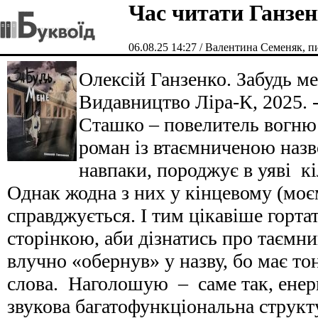
Час читати Ганзе
06.08.25 14:27 / Валентина Семеняк, 
Олексій Ганзенко. Забудь ме
Видавництво Ліра-К, 2025. -
Сташко – повелитель вогню
роман із втаємниченою назво
навпаки, породжує в уяві кі
Однак жодна з них у кінцевому (моєм
справджується. І тим цікавіше гортат
сторінкою, аби дізнатись про таємн
влучно «обернув» у назву, бо має тон
слова. Наголошую – саме так, енергі
звукова багатофункціональна структ