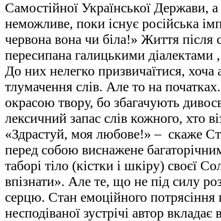
Самостійної Української Держави, а 
неможливе, поки існує російська імп
червона вона чи біла!» Життя після
пересипана галицькими діалектами ,
До них нелегко призвичаїтися, хоча а
тлумачення слів. Але то на початках
окрасою твору, бо збагачують диво
лексичний запас слів кожного, хто в
«Здрастуй, моя любове!» – скаже С
перед собою виснажене багаторічн
таборі тіло (кістки і шкіру) своєї Со
впізнати». Але те, що не під силу ро
серцю. Стан емоційного потрясіння в
несподіваної зустрічі автор вкладає 