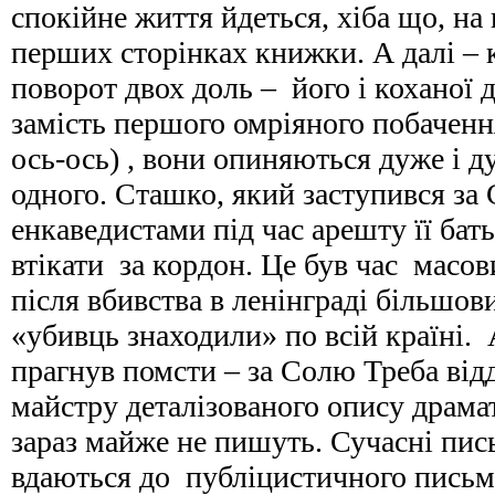
спокійне життя йдеться, хіба що, на п
перших сторінках книжки. А далі – 
поворот двох доль – його і коханої 
замість першого омріяного побаченн
ось-ось) , вони опиняються дуже і д
одного. Сташко, який заступився за
енкаведистами під час арешту її ба
втікати за кордон. Це був час масов
після вбивства в ленінграді більшови
«убивць знаходили» по всій країні.
прагнув помсти – за Солю Треба від
майстру деталізованого опису драма
зараз майже не пишуть. Сучасні пи
вдаються до публіцистичного письма