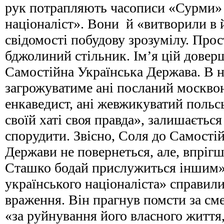
рук потрапляють часописи «Сурми» 
націоналіст». Вони й «витворили в 
свідомості побудову зрозумілу. Прос
бджолиний стільник. Ім’я цій довер
Самостійна Українська Держава. В н
загрожуватиме ані посланий москво
енкаведист, ані жевжикуватий польсь
своїй хаті своя правда», залишається
спорудити. Звісно, Соля до Самостій
Держави не повернеться, але, впрігши
Сташко бодай прислужиться іншим»
українського націоналіста» справили
враження. Він прагнув помсти за см
«за руйнування його власного життя