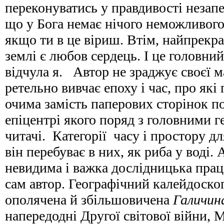
переконуватись у правдивості незапе
що у Бога немає нічого неможливого,
якщо ти в це віриш. Втім, найпрекр
землі є любов сердець. І це головни
відчула я. Автор не зраджує своєї 
ретельно вивчає епоху і час, про які
очима замість паперових сторінок по
епіцентрі якого поряд з головними 
читачі. Категорії часу і простору для
він перебуває в них, як риба у воді. 
невидима і важка дослідницька прац
сам автор. Географічний калейдоскоп
ополячена й збільшовичена
Галичин
напередодні Другої світової війни, 