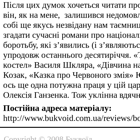
Після цих думок хочеться читати пр
він, як на мене, залишився недомовле
собі ще якусь незвідану нам таємни
згадати сучасні романи про націона
боротьбу, які з’явились (і з’являють
упродовж останнього десятиріччя. 
костел» Василя Шкляра, «Дівчина на
Козак, «Казка про Червоного змія» 
ось ще одна потужна праця у цій ца
Олексія Ганзенка. Тож уклінна вдячн
Постійна адреса матеріалу:
http://www.bukvoid.com.ua/reviews/b
Copyright © 2008 Буквоїд