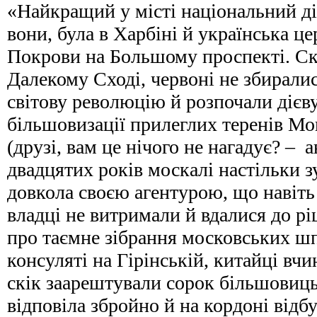
«Найкращий у місті національний д
вони, була в Харбіні й українська це
Покрови на Большому проспекті. Ск
Далекому Сході, червоні не збирали
світову революцію й розпочали дієв
більшовизації прилеглих теренів Мо
(друзі, вам це нічого не нагадує? – а
двадцятих років москалі настільки 
довкола своєю агентурою, що навіть
владці не витримали й вдалися до р
про таємне зібрання московських шп
консуляті на Гірінській, китайці вчи
скік заарештували сорок більшовиць
відповіла збройно й на кордоні відбу