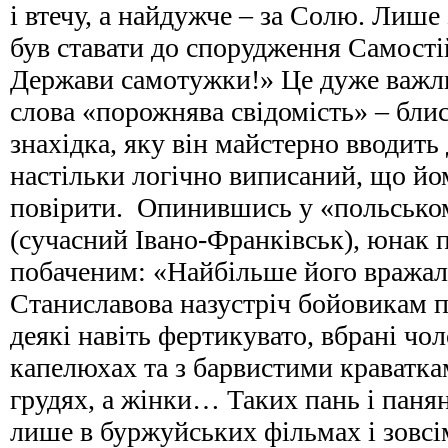
і втечу, а найдужче – за Солю. Лише
був ставати до спорудження Самості
Держави самотужки!» Це дуже важли
слова «порожнява свідомість» – бли
знахідка, яку він майстерно вводить 
настільки логічно виписаний, що й
повірити. Опинившись у «польсько
(сучасний Івано-Франківськ), юнак
побаченим: «Найбільше його вража
Станиславова назустріч бойовикам 
деякі навіть фертикувато, вбрані чо
капелюхах та з барвистими краватк
грудях, а жінки… Таких пань і паня
лише в буржуйських фільмах і зовс