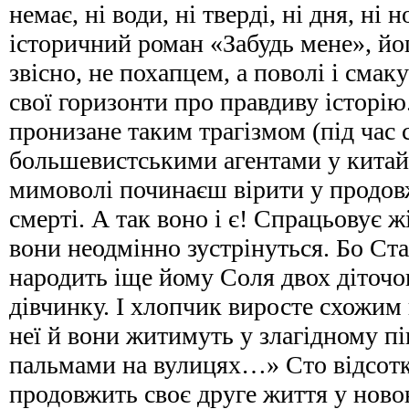
немає, ні води, ні тверді, ні дня, ні
історичний роман «Забудь мене», йог
звісно, не похапцем, а поволі і см
свої горизонти про правдиву історі
пронизане таким трагізмом (під час 
большевистськими агентами у китай
мимоволі починаєш вірити у продов
смерті. А так воно і є! Спрацьовує ж
вони неодмінно зустрінуться. Бо Ста
народить іще йому Соля двох діточо
дівчинку. І хлопчик виросте схожим н
неї й вони житимуть у злагідному пі
пальмами на вулицях…» Сто відсот
продовжить своє друге життя у нов