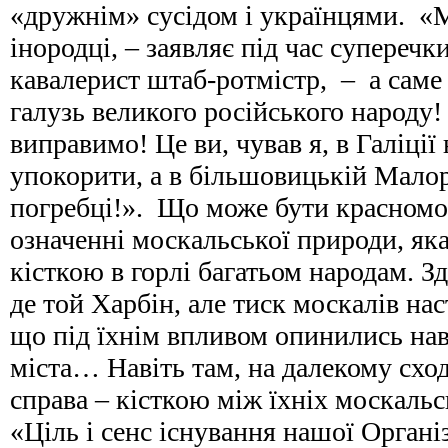
«дружнім» сусідом і українцями. «
інородці, – заявляє під час супереч
кавалерист штаб-ротмістр, – а саме 
галузь великого російського народу!
виправимо! Це ви, чував я, в Галіції
упокорити, а в більшовицькій Малорос
погребці!». Що може бути красномов
означенні москальської природи, яка
кісткою в горлі багатьом народам. Зд
де той Харбін, але тиск москалів на
що під їхнім впливом опинились нав
міста… Навіть там, на далекому сход
справа – кісткою між їхніх москаль
«Ціль і сенс існування нашої Органі