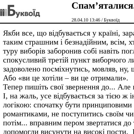
Спам’яталися.
28.04.10 13:46 / Буквоїд
Якби все, що відбувається у країні, за
таким страшним і безнадійним, всім, хт
туру виборів заборонив собі навіть пог
спокусливий третій пункт виборчого л
задоволено посміхнутись, мовляв, ну, 
Або «ви це хотіли – ви це отримали».
Тепер пишіть свої звернення до... Але 
І, на жаль, усе відбувається за тією ж 
логікою: спочатку бути принциповими
романтиками, не поступитись своїм ч
потім... вправним пером звертатися до 
допомогли висунути на високі пости.