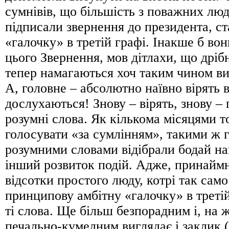
сумнівів, що більшість з поважних люд
підписали звернення до президента, с
«галочку» в третій графі. Інакше б во
цього Звернення, мов дітлахи, що дрі
тепер намагаються хоч таким чином в
А, головне – абсолютно наївно вірять в
дослухаються! Знову – вірять, знову – 
розумні слова. Як кількома місяцями т
голосувати «за сумлінням», такими ж 
розумними словами відібрали бодай н
інший розвиток подій. Адже, принаймні
відсотки простого люду, котрі так сам
принципову амбітну «галочку» в третій
ті слова. Ще більш безпорадним і, на 
печально-кумедним виглядає і заклик (