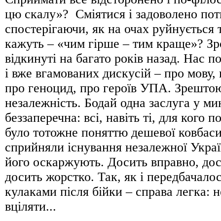
цю скалу»? Сміятися і задоволено пот
спостерігаючи, як на очах руйнується т
кажуть – «чим гірше – тим краще»? Зр
відкинуті на багато років назад. Нас п
і вже вгамованих дискусій – про мову, 
про геноцид, про героїв УПА. Зрешто
незалежність. Бодай одна заслуга у ми
беззаперечна: всі, навіть ті, для кого 
було тотожне поняттю дешевої ковбаси
сприйняли існування незалежної Украї
його оскаржують. Досить вправно, дос
досить жорстко. Так, як і передбачалос
кулаками після бійки – справа легка: н
вціляти...