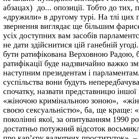
абзацах) до... опозиції. Тобто до тих, 
«дружили» в другому турі. На тлі цих 
звернення виглядає ще більшим фарис
усіх доступних вам засобів парламентс
не дати здійснитися цій ганебній угоді
бути ратифікована Верховною Радою, б
ратифікації буде надзвичайно важко зм
наступним президентам і парламентам
суспільства вони будуть непередбачува
спочатку, назвати представницю іншої 
«жіночою кримінальною зоною», «жінк
своєю сексуальністю», ба, ще краще: 
поколінні якої, за опитуванням 1990 ро
достатньо потужний відсоток восьмик
про кар’єру валютних проституток» – і