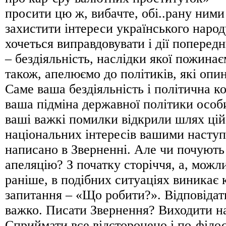
просити цю ж, вибачте, обі..рану ним
захистити інтереси українського народу
хочеться виправдовувати і дії попередн
– бездіяльність, наслідки якої пожина
також, апелюємо до політиків, які опин
Саме ваша бездіяльність і політична ко
ваша підміна державної політики особ
ваші важкі помилки відкрили шлях цій
національних інтересів вашими насту
написано в Зверненні. Але чи почують 
апеляцію? З початку сторіччя, а, можл
раніше, в подібних ситуаціях виникає
запитання – «Що робити?». Відповідат
важко. Писати Звернення? Виходити н
Сприймати все відсторонено і по-філ