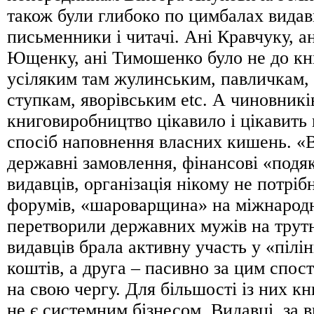
також були глибоко по цимбалах видавц
письменники і читачі. Ані Кравчуку, ан
Ющенку, ані Тимошенко було не до кн
усіляким там жулинським, павличкам, 
ступкам, яворівським etc. А чиновник
книговиробництво цікавило і цікавить
спосіб наповнення власних кишень. «В
державні замовлення, фінансові «подяк
видавців, організація нікому не потрі
форумів, «шароварщина» на міжнарод
перетворили державних мужів на трутн
видавців брала активну участь у «пілі
коштів, а друга – пасивно за цим спос
на свою чергу. Для більшості із них к
не є системним бізнесом. Видавці, за 