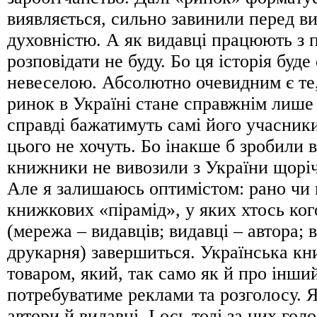
виявляється, сильно завинили перед в
духовністю. А як видавці працюють з 
розповідати не буду. Бо ця історія буд
невеселою. Абсолютно очевидним є те
ринок в Україні стане справжнім лише 
справді бажатимуть самі його учасники
цього не хочуть. Бо інакше б зробили в
книжники не вивозили з України щоріч
Але я залишаюсь оптимістом: рано чи 
книжкових «пірамід», у яких хтось ког
(мережа – видавців; видавці – автора; 
друкарня) завершиться. Українська кн
товаром, який, так само як й про інши
потребуватиме реклами та розголосу. 
автори й видавці. І ось тоді за них гол