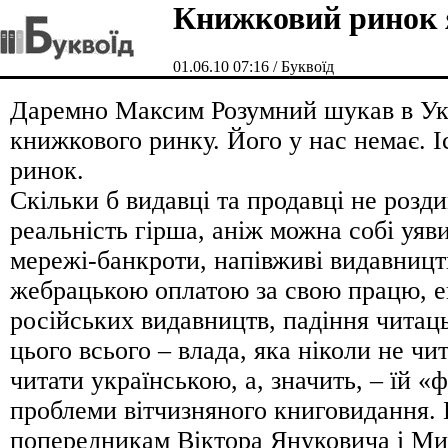
Книжковий ринок 
01.06.10 07:16 / Буквоїд
Даремно Максим Розумний шукав в Укр
книжкового ринку. Його у нас немає. 
ринок.
Скільки б видавці та продавці не розд
реальність гірша, аніж можна собі уяв
мережі-банкроти, напівживі видавницт
жебрацькою оплатою за свою працю, е
російських видавництв, падіння читац
цього всього – влада, яка ніколи не чит
читати українською, а, значить, – їй «
проблеми вітчизняного книговидання. 
попередникам Віктора Януковича і Ми