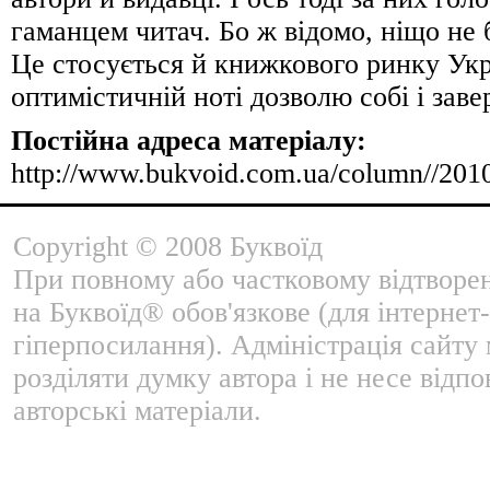
гаманцем читач. Бо ж відомо, ніщо не б
Це стосується й книжкового ринку Укр
оптимістичній ноті дозволю собі і зав
Постійна адреса матеріалу:
http://www.bukvoid.com.ua/column//201
Copyright © 2008 Буквоїд
При повному або частковому відтворе
на Буквоїд® обов'язкове (для інтернет-
гіперпосилання). Адміністрація сайту
розділяти думку автора і не несе відпо
авторські матеріали.