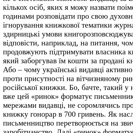
кількох осіб, яких я можу назвати поім
годинами розповідати про свою духовн
ігнорування книжкової тематики журна
здирницькі умови книгорозповсюджувач
відповісти, наприклад, на питання, чо
продовжують підтримувати власника к
який заборгував їм кошти за продані к
Або – чому українські видавці активн
проти присутності на вітчизняному ри
російської книжки. Бо, бачте, такий у 
вже цей «ринок» форматує письменник
мережами видавці, не соромлячись пр
книжку гонорар в 700 гривень. Як насл
письменництво перетворюється на зви
заробітчанство. Далі «ринок» форматує 