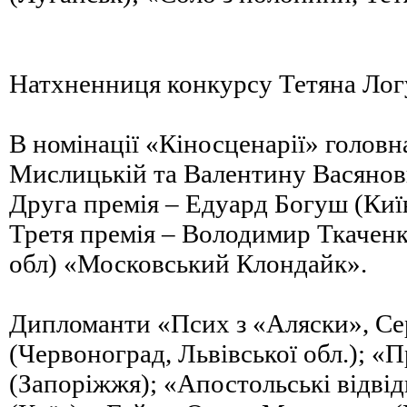
Натхненниця конкурсу Тетяна Ло
В номінації «Кіносценарії» головна
Мислицькій та Валентину Васянови
Друга премія – Едуард Богуш (Киї
Третя премія – Володимир Ткаченко
обл) «Московський Клондайк».
Дипломанти «Псих з «Аляски», Се
(Червоноград, Львівської обл.); «
(Запоріжжя); «Апостольські відві