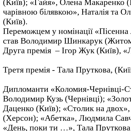
(Київ); «Гайя», Олена Макаренко (
чарівною білявкою», Наталія та О
(Київ).
Переможцем у номінації «Пісенна 
став Володимир Шинкарук (Житом
Друга премія – Ігор Жук (Київ), «
Третя премія - Тала Пруткова, (Киї
Дипломанти «Коломия-Чернівці-Ст
Володимир Кузь (Чернівці); «Золот
Даценко (Київ); «Столик на двох»
(Херсон); «Абетка», Людмила Сав
«День, поки ти …», Тала Пруткова 