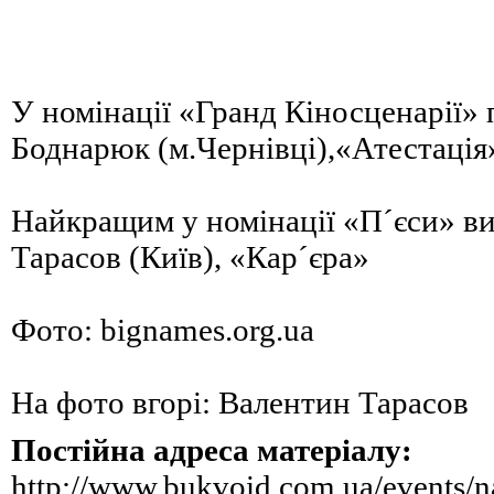
У номінації «Гранд Кіносценарії»
Боднарюк (м.Чернівці),«Атестація
Найкращим у номінації «П´єси» в
Тарасов (Київ), «Кар´єра»
Фото: bignames.org.ua
На фото вгорі: Валентин Тарасов
Постійна адреса матеріалу:
http://www.bukvoid.com.ua/events/