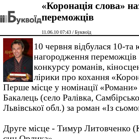
«Коронація слова» на
переможців
11.06.10 07:43 / Буквоїд
10 червня відбулася 10-та
нагородження переможців 
конкурсу романів, кіносцена
лірики про кохання «Корон
Перше місце у номінації «Романи»
Бакалець (село Ралівка, Самбірськ
Львівської обл.) за роман «Із сьом
Друге місце - Тимур Литовченко (
син Орлика».