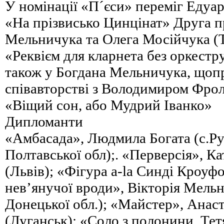
У номінації «П´єси» переміг Едуар
«На прізвисько Цинцінат» Друга п
Мельничука та Олега Мосійчука (Те
«Реквієм для кларнета без оркестру
також у Богдана Мельничука, щопр
співавторстві з Володимиром Фрол
«Віщий сон, або Мудрий Іванко»
Дипломанти
«Амбасада», Людмила Богата (с.Ру
Полтавської обл);. «Перверсія», К
(Львів); «Фігура a-la Синді Кроуф
нев’янучої вроди», Вікторія Мель
Донецької обл.); «Майстер», Анас
(Луганськ); «Соло з полонини, Тет