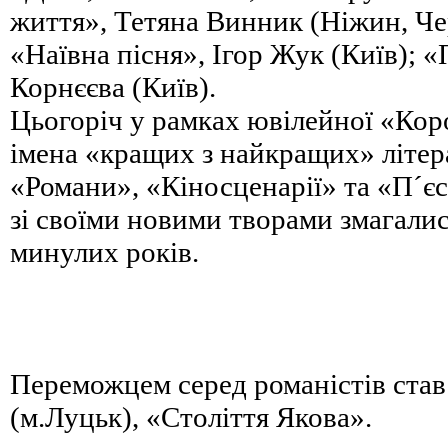
життя», Тетяна Винник (Ніжин, Чер
«Наївна пісня», Ігор Жук (Київ); 
Корнєєва (Київ).
Цьогоріч у рамках ювілейної «Коро
імена «кращих з найкращих» літер
«Романи», «Кіносценарії» та «П´є
зі своїми новими творами змагали
минулих років.
Переможцем серед романістів ста
(м.Луцьк), «Століття Якова».