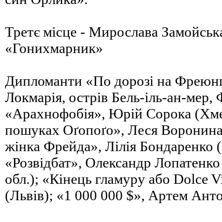
Третє місце - Мирослава Замойська
«Гонихмарник»
Дипломанти «По дорозі на Фреюнг»
Локмарія, острів Бель-іль-ан-мер, 
«Арахнофобія», Юрій Сорока (Хм
пошуках Оґопоґо», Леся Воронина
жінка Фрейда», Лілія Бондаренко 
«Розвідбат», Олександр Лопатенко
обл.); «Кінець гламуру або Dolce V
(Львів); «1 000 000 $», Артем Ант