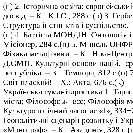
(п) 2. Історична освіта: європейськи
досвід. – К.: К.І.С., 288 с.(о) 3. Г
Структура інстинктів і суспільство. 
(п) 4. Баттіста МОНДІН. Онтологія і 
Місіонер, 284 с.(п) 5. Мішель ОНФРЕ
Фізика метафізики. – К.: Ніка-Центр,
Д.СМІТ. Культурні основи націй. Ієра
республіка. – К.: Темпора, 312 с.(о
Світ плаский! – Х.: Акта, 676 с.(к)
Українська гуманітаристика 1. Тар
міста; Філософські есе; Філософія мо
Культурологічний часопис «Ї», 334+2
Геополітичні сценарії розвитку і Укр
«Монограф». – К.: Академія, 328 с.(