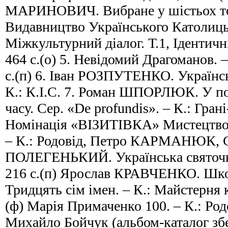
МАРИНОВИЧ. Вибране у шістьох том
Видавництво Українського Католицьк
Міжкультурний діалог. Т.1, Ідентичніс
464 с.(о) 5. Невідомий Драгоманов. –
с.(п) 6. Іван РОЗПУТЕНКО. Украї
К.: К.І.С. 7. Роман ШПОРЛЮК. У п
часу. Сер. «De profundis». – К.: Грані
Номінація «ВІЗИТІВКА» Мистецтво
– К.: Родовід, Петро КАРМАНЮК, 
ПОЛЕГЕНЬКИЙ. Українська святочна 
216 с.(п) Ярослав КРАВЧЕНКО. Шко
Тридцять сім імен. – К.: Майстерня 
(ф) Марія Примаченко 100. – К.: Родо
Михайло Бойчук (альбом-каталог збе