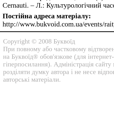
Cernauti. – Л.: Культурологічний час
Постійна адреса матеріалу:
http://www.bukvoid.com.ua/events/rai
Copyright © 2008 Буквоїд
При повному або частковому відтворе
на Буквоїд® обов'язкове (для інтернет-
гіперпосилання). Адміністрація сайту
розділяти думку автора і не несе відпо
авторські матеріали.