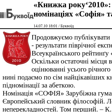
«Книжка року‘2010»: 
номінаціях «Софія» т
14.07.10 18:01 / Буквоїд
Продовжуємо публікувати 
- результати піврічної експ
Всеукраїнського рейтинґу
Оскільки остаточні місця 
оцінюванні усього річного 
нині подаємо по сім найцікавіших к
підномінації за абеткою.
Номінація «СОФІЯ» Зарубіжна гуман
Європейський словник філософій. Л
неперекладностей. Том перший. – К.: 