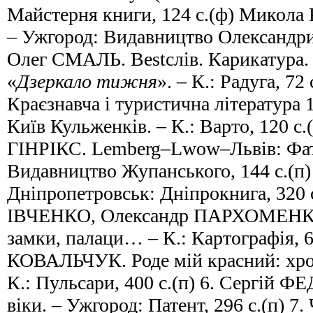
Майстерня книги, 124 с.(ф) Микол
– Ужгород: Видавництво Олександри 
Олег СМАЛЬ. Bestслів. Карикатура. 
«
Дзеркало тижня
». – К.: Радуга, 72 
Краєзнавча і туристична література
Київ Кульженків. – К.: Варто, 120 с.
ГІНРІКС. Lemberg–Lwow–Львів: Фата
Видавництво Жупанського, 144 с.(п)
Дніпропетровськ: Дніпрокнига, 320 с
ІВЧЕНКО, Олександр ПАРХОМЕНКО.
замки, палаци… – К.: Картографія, 6
КОВАЛЬЧУК. Роде мій красний: хрон
К.: Пульсари, 400 с.(п) 6. Сергій 
віки. – Ужгород: Патент, 296 с.(п) 7