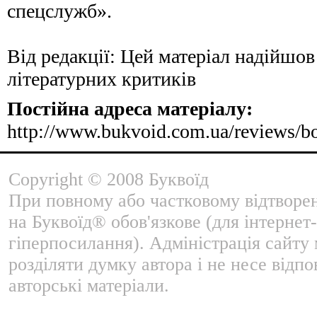
спецслужб».
Від редакції: Цей матеріал надійшов
літературних критиків
Постійна адреса матеріалу:
http://www.bukvoid.com.ua/reviews/b
Copyright © 2008 Буквоїд
При повному або частковому відтворе
на Буквоїд® обов'язкове (для інтернет-
гіперпосилання). Адміністрація сайту
розділяти думку автора і не несе відпо
авторські матеріали.