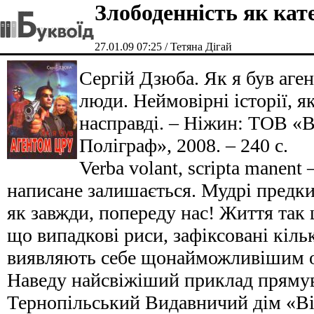
Злободенність як кат
27.01.09 07:25 / Тетяна Дігай
Сергій Дзюба. Як я був аг
люди. Неймовірні історії, я
насправді. – Ніжин: ТОВ «
Поліграф», 2008. – 240 с.
Verba volant, scripta manent
написане залишається. Мудрі предки 
як завжди, попереду нас! Життя так
що випадкові риси, зафіксовані кіль
виявляють себе щонайможливішим о
Наведу найсвіжіший приклад прямув
Тернопільський Видавничий дім «В