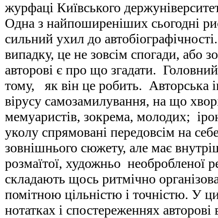
журфаці Київського держуніверситету
Одна з найпоширеніших сьогодні рис
сильний ухил до автобіографічності
випадку, це не зовсім спогади, або з
авторові є про що згадати. Головний
тому, як він це робить. Авторська і
вірусу самозамилування, на що хвор
мемуаристів, зокрема, молодих; ірон
уколу спрямовані передовсім на себе
зовнішнього сюжету, але має внутрі
розмаїтої, художньо необробленої р
складають щось ритмічно організова
помітною цільністю і точністю. У ц
нотатках і спостереженнях авторові 