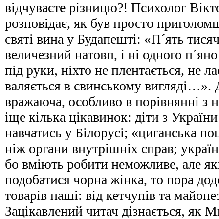
відчуваєте різницю?! Психолог Вік
розповідає, як був просто приголо
святі вина у Будапешті: «П´ять тися
величезний натовп, і ні одного п´яно
під руки, ніхто не плентається, не ла
валяється в свинському вигляді…». 
вражаюча, особливо в порівнянні з
іще кілька цікавинок: діти з Украї
навчатись у Білорусі; «циганська по
ніж органи внутрішніх справ; україн
бо вміють робити неможливе, але як
подобатися чорна жінка, то пора дод
товарів наші: від кетчупів та майоне
Зацікавлений читач дізнається, як 