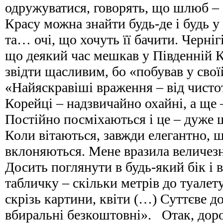
одружуватися, говорять, що шлюб – 
Красу можна знайти будь-де і будь у
та… очі, що хочуть її бачити. Черні
що деякий час мешкав у Південній К
звідти щасливим, бо «побував у своїй
«Найяскравіші враження – від чистот
Корейці – надзвичайно охайні, а ще 
Постійно посміхаються і це – дуже 
Коли вітаються, завжди елегантно, 
вклоняються. Мене вразила величезна
Досить поглянути в будь-який бік і 
табличку – скільки метрів до туалет
скрізь картини, квіти (…) Суттєве д
вбиральні безкоштовні». Отак, доро