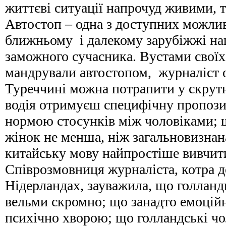
життєві ситуації напрочуд живими, 
Автостоп – одна з доступних можли
ближньому і далекому зарубіжжі на
заможного сучасника. Вустами своїх 
мандрували автостопом, журналіст о
Туреччині можна потрапити у скрутн
водія отримуєш специфічну пропозиц
нормою стосунків між чоловіками; 
жінок не менша, ніж загальновизнан
китайську мову найпростіше вивчит
Співрозмовниця журналіста, котра д
Нідерландах, зауважила, що голланд
вельми скромно; що занадто емоцій
психічно хворою; що голландські ч