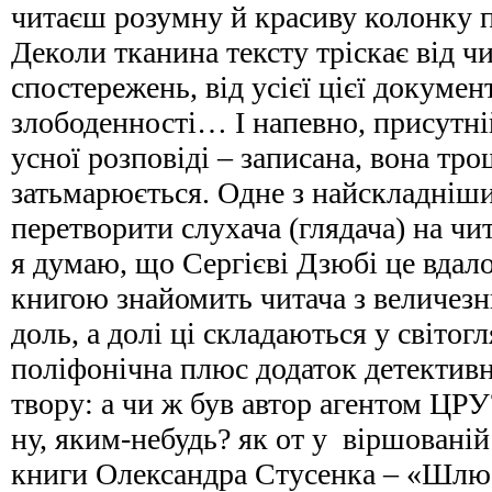
читаєш розумну й красиву колонку п
Деколи тканина тексту тріскає від ч
спостережень, від усієї цієї докумен
злободенності… І напевно, присутні
усної розповіді – записана, вона тро
затьмарюється. Одне з найскладніши
перетворити слухача (глядача) на чит
я думаю, що Сергієві Дзюбі це вдало
книгою знайомить читача з величез
доль, а долі ці складаються у світогл
поліфонічна плюс додаток детективн
твору: а чи ж був автор агентом ЦРУ
ну, яким-небудь? як от у віршованій
книги Олександра Стусенка – «Шлю