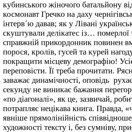
кубинського жіночого батальйону ві
космонавт Гречко на даху чернігівсь
інтерв´ю давав; як у Лівані українсь
скуштували делікатес із… померлої 
справжній прикордонник повинен вмі
порося, кролів, гусей та курей наго
покращити місцеву демографію! Усіє
переповісти. Її треба прочитати. Ря
заважає динамічності, оповідь рухає
секунду не виникає бажання перегор
«по діагоналі», як це, зазвичай, роби
потрапляє нецікава книга. Правда, «
явніше прямолінійність співвідноше
художності тексту і, без сумніву, пр