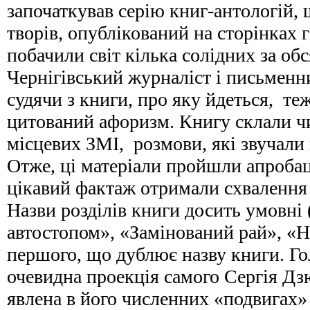
започаткував серію книг-антологій, 
творів, опублікований на сторінках г
побачили світ кілька солідних за обс
Чернігівський журналіст і письменн
судячи з книги, про яку йдеться, те
цитований афоризм. Книгу склали чи
місцевих ЗМІ, розмови, які звучали 
Отже, ці матеріали пройшли апробаці
цікавий фактаж отримали схвалення 
Назви розділів книги досить умовні
автостопом», «Замінований рай», «Н
першого, що дублює назву книги. Го
очевидна проекція самого Сергія Дз
явлена в його численних «подвигах» 