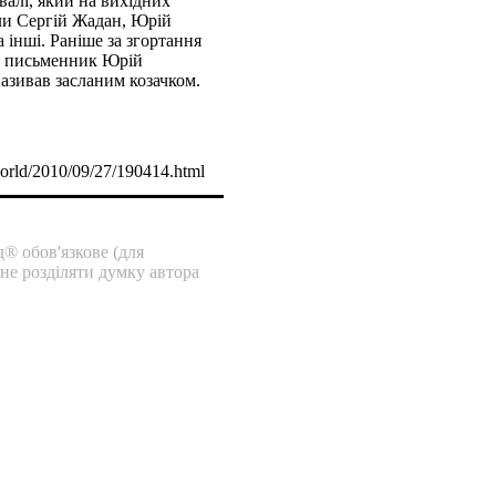
валі, який на вихідних
яли Сергій Жадан, Юрій
інші. Раніше за згортання
ав письменник Юрій
зивав засланим козачком.
orld/2010/09/27/190414.html
® обов'язкове (для
 не розділяти думку автора