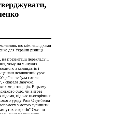
тверджувати,
шенко
еконаною, що між наслідками
нко для України різниці
 на презентації перекладу її
ння, чому на минулих
одного з кандидатів і
 - це наш невивчений урок
Україна не була готова.
, - сказала Забужко.
ьких миротворців. В цьому
однаково було, чи виграє
 відомо, під час цьогорічних
сового уряду Роза Отунбаєва
у допомогу з метою зупинити
кинутих секретів" Оксани