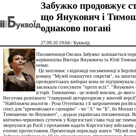
Забужко продовжує с
що Янукович і Тимо
однаково погані
27.09.10 19:04 / Буквоїд
Письменниця Оксана Забужко залишається пер
керівництва Віктора Януковича та Юлії Тимоше
немає.
Це випливає з відповіді письменниці в Берліні,
роману "Музей покинутих секретів", на запита
президентських виборах вона не підтримувала ж
закликала голосувати "проти всіх". "Янукович
історії. Тимошенко - це новий виклик, до якого 
Неготова розпізнати "гламурний авторитаризм у жіночій версії"
"Найближча аналогія - Роза Отунбаєва з її запрошенням російс
сенсі для "кремлівського сценарію" - чи "А" чи "Б", бо Москві 
Тимошенко чи Янукович", - додала українська письменниця. Як
квітнево-червневих сутичок у Киргизстані глава тоді ще тимча
звернулася до Росії з проханням надати Киргизстану військов
етнічні протистояння. Презентація перекладу книги "Музей по