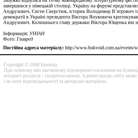
Забужко відбулася на 10-му міжнародному літературному фести
завершився у німецькій столиці. Україну на форумі представл
Андрухович, Євген Сверстюк, історик Володимир В`ятрович та 
демократії в Україні президента Віктора Януковича критикув
Андрухович. Колишнього главу держави Віктора Ющенка він на
Інформація:
УНІАН
Фото:
Главред
Постійна адреса матеріалу:
http://www.bukvoid.com.ua/events/w
Copyright © 2008 Буквоїд
При повному або частковому відтворенні посилання на Буквоїд
інтернет-ресурсів - гіперпосилання). Адміністрація сайту може
і не несе відповідальності за авторські матеріали.