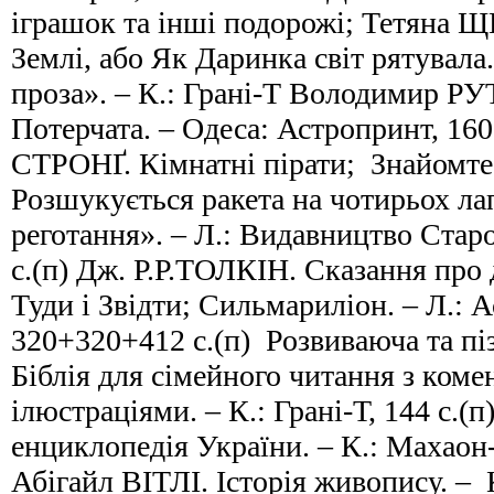
іграшок та інші подорожі; Тетяна
Землі, або Як Даринка світ рятувала
проза». – К.: Грані-Т Володимир 
Потерчата. – Одеса: Астропринт, 160
СТРОНҐ. Кімнатні пірати; Знайомте
Розшукується ракета на чотирьох ла
реготання». – Л.: Видавництво Стар
с.(п) Дж. Р.Р.ТОЛКІН. Сказання про д
Туди і Звідти; Сильмариліон. – Л.: А
320+320+412 с.(п) Розвиваюча та пі
Біблія для сімейного читання з коме
ілюстраціями. – К.: Грані-Т, 144 с.(
енциклопедія України. – К.: Махаон-
Абігайл ВІТЛІ. Історія живопису. – К