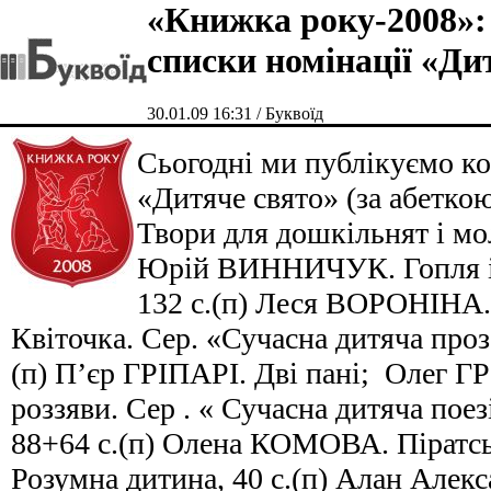
«Книжка року-2008»:
списки номінації «Ди
30.01.09 16:31 / Буквоїд
Сьогодні ми публікуємо ко
«Дитяче свято» (за абеткою
Твори для дошкільнят і м
Юрій ВИННИЧУК. Гопля і П
132 с.(п) Леся ВОРОНІНА.
Квіточка. Сер. «Сучасна дитяча проза»
(п) П’єр ГРІПАРІ. Дві пані; Олег ГР
роззяви. Сер . « Сучасна дитяча поезі
88+64 с.(п) Олена КОМОВА. Піратські
Розумна дитина, 40 с.(п) Алан Алекс