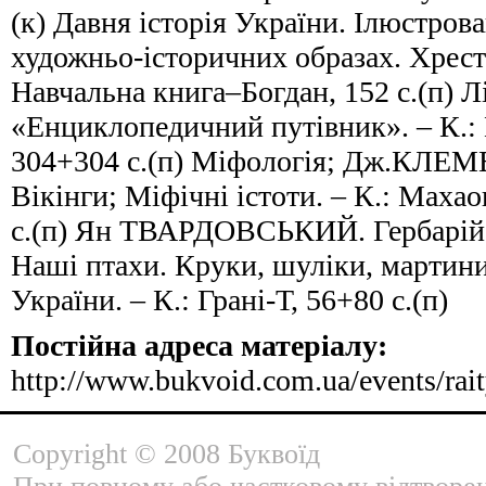
(к) Давня історія України. Ілюстрова
художньо-історичних образах. Хрест
Навчальна книга–Богдан, 152 с.(п) Лі
«Енциклопедичний путівник». – К.:
304+304 с.(п) Міфологія; Дж.КЛЕМ
Вікінги; Міфічні істоти. – К.: Маха
с.(п) Ян ТВАРДОВСЬКИЙ. Гербарій
Наші птахи. Круки, шуліки, мартини
України. – К.: Грані-Т, 56+80 с.(п)
Постійна адреса матеріалу:
http://www.bukvoid.com.ua/events/rai
Copyright © 2008 Буквоїд