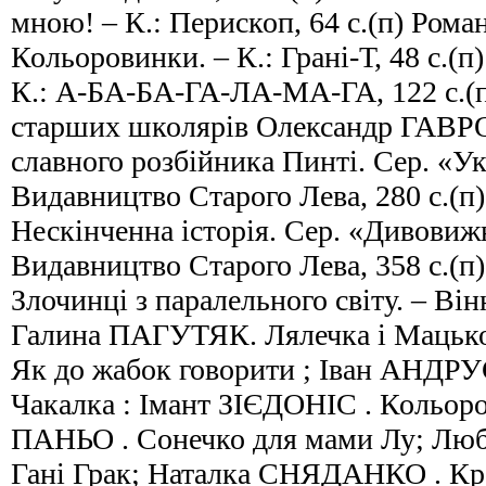
мною! – К.: Перископ, 64 с.(п) Ром
Кольоровинки. – К.: Грані-Т, 48 с.(п)
К.: А-БА-БА-ГА-ЛА-МА-ГА, 122 с.(п
старших школярів Олександр ГАВР
славного розбійника Пинті. Сер. «Ук
Видавництво Старого Лева, 280 с.(п
Нескінченна історія. Сер. «Дивовижні
Видавництво Старого Лева, 358 с.(
Злочинці з паралельного світу. – Вінн
Галина ПАГУТЯК. Лялечка і Маць
Як до жабок говорити ; Іван АНДРУС
Чакалка : Імант ЗІЄДОНІС . Кольоро
ПАНЬО . Сонечко для мами Лу; Люб
Гані Грак; Наталка СНЯДАНКО . Кр