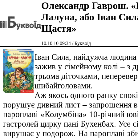
Олександр Гаврош. «
Лалуна, або Іван Сил
Щастя»
10.10.10 09:34 / Буквоїд
Іван Сила, найдужча людина 
зажив у сімейному колі – з
трьома діточками, неперев
шибайголовами.
Аж якось одного ранку спок
порушує дивний лист – запрошення в
пароплаві «Колумбіна» 10-річний юві
гастролей цирку пані Бухенбах. Усе 
вирушає у подорож. На пароплаві зби