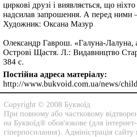
циркові друзі і виявляється, що ніхто
надсилав запрошення. А перед ними 
Художник: Оксана Мазур
Олександр Гаврош. «Галуна-Лалуна, а
Острові Щастя. Л.: Видавництво Стар
384 с.
Постійна адреса матеріалу:
http://www.bukvoid.com.ua/news/chil
Copyright © 2008 Буквоїд
При повному або частковому відтворе
на Буквоїд® обов'язкове (для інтернет-
гіперпосилання). Адміністрація сайту