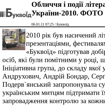
Обличчя і події літер
України-2010. ФОТО
06.01.11 07:25 / Буквоїд
2010 рік був насичений л
презентаціями, фестиваля
«Буквоїд» підготував добі
осіб, які були помітними у році, 
Ініціативна група, до складу яко
Андрухович, Андрій Бондар, Серг
Подерв`янський запропонувала су
українським митцям підтримати 
запровадження контролю за кожн