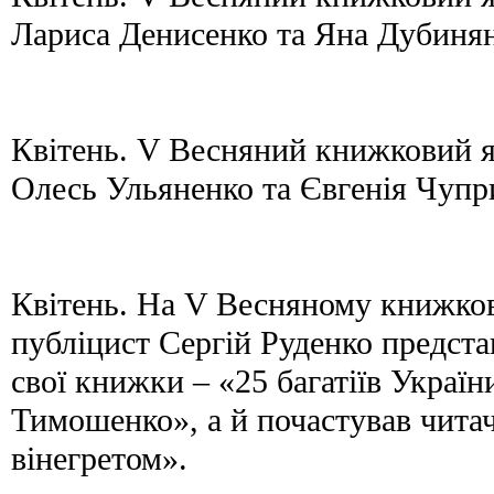
Лариса Денисенко та Яна Дубинян
Квітень. V Весняний книжковий 
Олесь Ульяненко та Євгенія Чупр
Квітень. На V Весняному книжко
публіцист Сергій Руденко предста
свої книжки – «25 багатіїв Украї
Тимошенко», а й почастував чита
вінегретом».