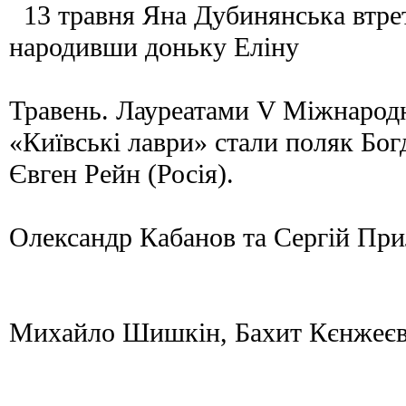
13 травня Яна Дубинянська втре
народивши доньку Еліну
Травень. Лауреатами V Міжнародн
«Київські лаври» стали поляк Богд
Євген Рейн (Росія).
Олександр Кабанов та Сергій Пр
Михайло Шишкін, Бахит Кєнжеєв