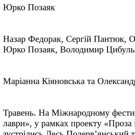
Юрко Позаяк
Назар Федорак, Сергій Пантюк, О
Юрко Позаяк, Володимир Цибуль
Маріанна Кіяновська та Олександ
Травень. На Міжнародному фестива
лаври», у рамках проекту «Проза в
зустрілись Лесь Подерв’янський т