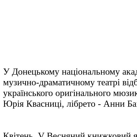
У Донецькому національному ака
музично-драматичному театрі від
українського оригінального мюзи
Юрія Квасниці, лібрето - Анни Ба
Квітень. V Весняний книжковий 