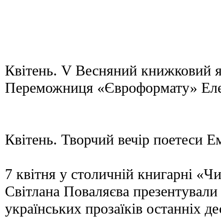
Квітень. V Весняний книжковий 
Переможниця «Євроформату» Еле
Квітень. Творчий вечір поетеси Е
7 квітня у столичній книгарні «Ч
Світлана Поваляєва презентували
українських прозаїків останніх де