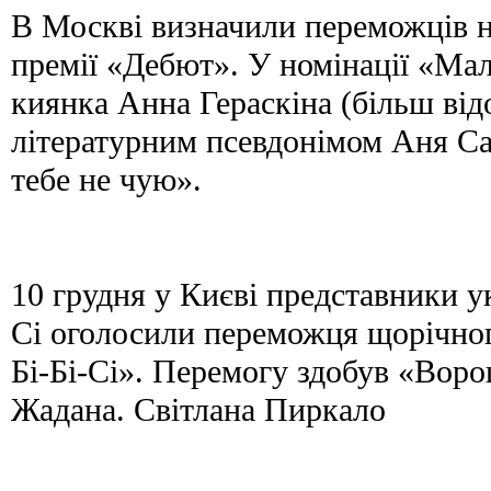
В Москві визначили переможців н
премії «Дебют». У номінації «Ма
киянка Анна Гераскіна (більш від
літературним псевдонімом Аня Са
тебе не чую».
10 грудня у Києві представники ук
Сі оголосили переможця щорічно
Бі-Бі-Сі». Перемогу здобув «Вор
Жадана. Світлана Пиркало