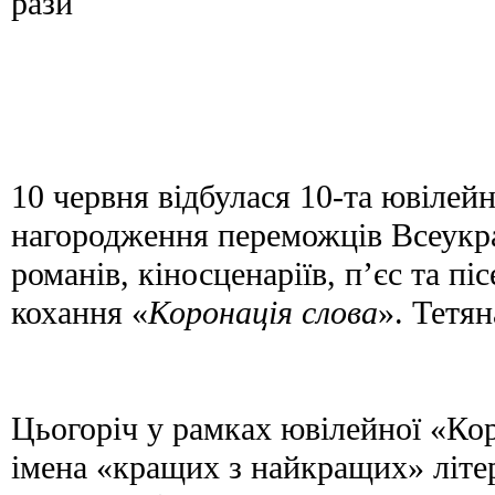
рази
10 червня відбулася 10-та ювілей
нагородження переможців Всеукра
романів, кіносценаріїв, п’єс та пі
кохання «
Коронація слова
». Тетя
Цьогоріч у рамках ювілейної «Кор
імена «кращих з найкращих» літер