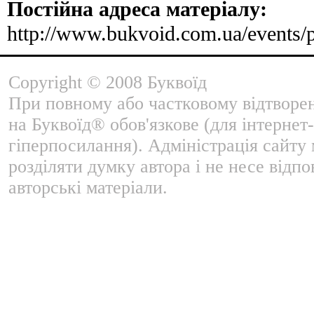
Постійна адреса матеріалу:
http://www.bukvoid.com.ua/events/
Copyright © 2008 Буквоїд
При повному або частковому відтворе
на Буквоїд® обов'язкове (для інтернет-
гіперпосилання). Адміністрація сайту
розділяти думку автора і не несе відпо
авторські матеріали.