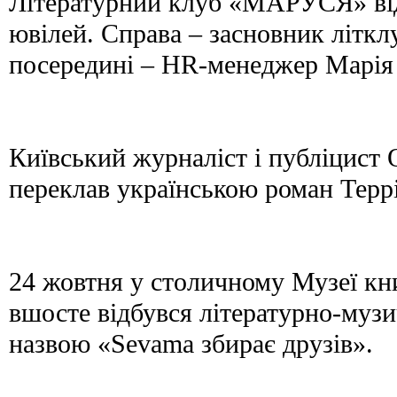
Літературний клуб «МАРУСЯ» від
ювілей. Справа – засновник літк
посередині – HR-менеджер Марі
Київський журналіст і публіцист
переклав українською роман Терр
24 жовтня у столичному Музеї кн
вшосте відбувся літературно-муз
назвою «Sevama збирає друзів».