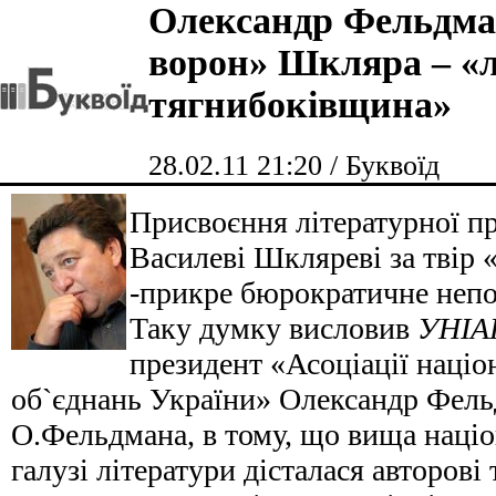
Олександр Фельдма
ворон» Шкляра – «л
тягнибоківщина»
28.02.11 21:20 / Буквоїд
Присвоєння літературної пр
Василеві Шкляреві за твір
-прикре бюрократичне непо
Таку думку висловив
УНІА
президент «Асоціації наці
об`єднань України» Олександр Фель
О.Фельдмана, в тому, що вища націо
галузі літератури дісталася авторові 