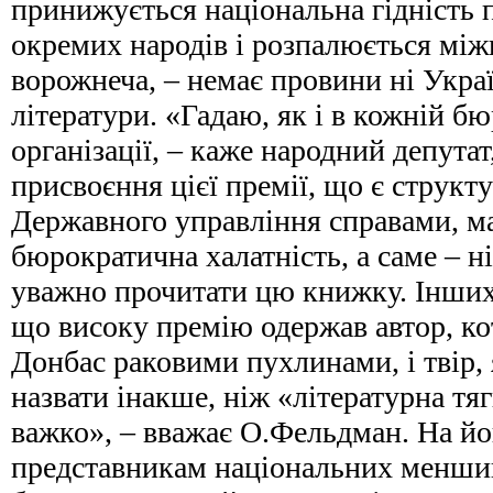
принижується національна гідність 
окремих народів і розпалюється між
ворожнеча, – немає провини ні Украї
літератури. «Гадаю, як і в кожній б
організації, – каже народний депутат,
присвоєння цієї премії, що є структ
Державного управління справами, м
бюрократична халатність, а саме – н
уважно прочитати цю книжку. Інших
що високу премію одержав автор, ко
Донбас раковими пухлинами, і твір,
назвати інакше, ніж «літературна т
важко», – вважає О.Фельдман. На йог
представникам національних меншин