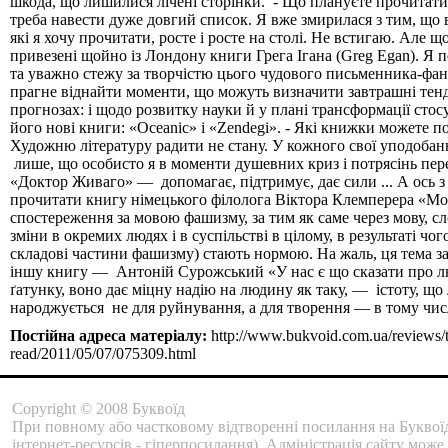
шкода, що лишилися лічені сторінки. - Що плануєте прочитати
треба навести дуже довгий список. Я вже змирилася з тим, що 
які я хочу прочитати, росте і росте на столі. Не встигаю. Але
привезені щойно із Лондону книги Грега Ігана (Greg Egan). Я п
та уважно стежу за творчістю цього чудового письменника-фан
прагне віднайти моменти, що можуть визначити завтрашні тенде
прогнозах: і щодо розвитку науки й у плані трансформації сто
його нові книги: «Oceanic» і «Zendegi». - Які книжки можете п
Художню літературу радити не стану. У кожного свої уподобанн
лише, що особисто я в моменти душевних криз і потрясінь пе
«Доктор Живаго» — допомагає, підтримує, дає сили ... А ось з
прочитати книгу німецького філолога Віктора Клемперера «Мо
спостереження за мовою фашизму, за тим як саме через мову, 
зміни в окремих людях і в суспільстві в цілому, в результаті чого
складові частини фашизму) стають нормою. На жаль, ця тема зар
іншу книгу — Антоній Сурожський «У нас є що сказати про л
ґатунку, воно дає міцну надію на людину як таку, — істоту, що 
народжується не для руйнування, а для творення — в тому чис
Постійна адреса матеріалу:
http://www.bukvoid.com.ua/reviews/t
read/2011/05/07/075309.html
Copyright © 2008 Буквоїд
При повному або частковому відтворенні посилання на Буквоїд
інтернет-ресурсів - гіперпосилання). Адміністрація сайту може