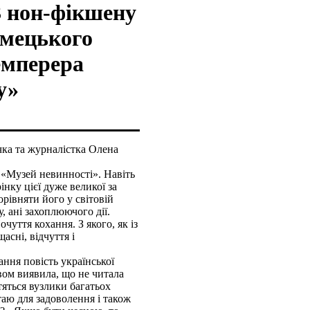
З нон-фікшену
імецького
емперера
у»
чка та журналістка Олена
 «Музей невинності». Навіть
нку цієї дуже великої за
рівняти його у світовій
, ані захоплюючого дії.
чуття кохання. З якого, як із
асні, відчуття і
ння повість української
вом виявила, що не читала
яться вузлики багатьох
таю для задоволення і також