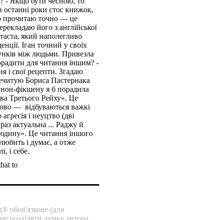
? - Якщо бути чесною, то
в останні роки стос книжок,
 що прочитаю точно — це
ерекладаю його з англійської
таста, який наполегливо
нції. Іган точний у своїх
сунків між людьми. Привезла
орадити для читання іншим? -
я і свої рецепти. Згадаю
речитую Бориса Пастернака
 нон-фікшену я б порадила
ва Третього Рейху». Це
слово — відбуваються важкі
 агресія і неуцтво (дві
аз актуальна ... Раджу й
юдину». Це читання іншого
любить і думає, а отже
лі, і себе.
hat to
® обов'язкове (для
 не розділяти думку автора