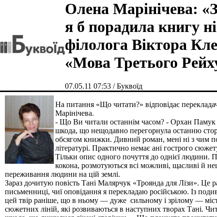
Олена Марінічева: «
я б порадила книгу н
філолога Віктора Кл
«Мова Третього Рейх
07.05.11 07:53 / Буквоїд
На питання «Що читати?» відповідає переклада
Марінічева.
- Що Ви читали останнім часом? - Орхан Памук
шкода, що нещодавно перегорнула останню сторі
обсягом книжки. Дивний роман, мені ні з чим по
літературі. Практично немає ані гострого сюжету
Тільки опис одного почуття до однієї людини. По
кокона, розмотуються всі можливі, щасливі й нещ
переживання людини на цій землі.
Зараз дочитую повість Тані Малярчук «Троянда для Лiзи». Це ра
письменниці, чиї оповідання я перекладаю російською. Із поди
цей твір раніше, що в ньому — дуже сильному і зрілому — міст
сюжетних ліній, які розвиваються в наступних творах Тані. Чи