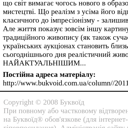
що світ вимагає чогось нового в образ
мистецтві. Що реалізм з усіма його ві
класичного до імпресіонізму - залиши
Але життя показує зовсім іншу картин
традиційного живопису (як також суча
українських аукціонах становить близ
сьогоднішнього дня реалістичний живо
НАЙАКТУАЛЬНІШИМ...
Постійна адреса матеріалу:
http://www.bukvoid.com.ua/column//201
Copyright © 2008 Буквоїд
При повному або частковому відтворе
на Буквоїд® обов'язкове (для інтернет-
гіперпосилання). Адміністрація сайту