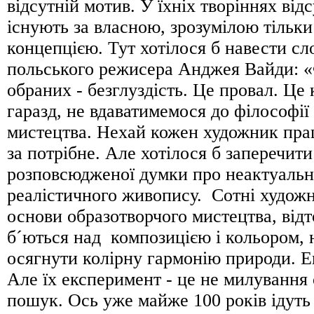
відсутній мотив. У їхніх творіннях від
існують за власною, зрозумілою тільки
концепцією. Тут хотілося б навести сл
польського режисера Анджея Вайди: «
обраних - безглуздість. Це провал. Це
гаразд, не вдаватимемося до філософії
мистецтва. Нехай кожен художник прац
за потрібне. Але хотілося б заперечит
розповсюдженої думки про неактуальн
реалістичного живопису. Сотні худож
основи образотворчого мистецтва, від
б´ються над композицією і кольором,
осягнути колірну гармонію природи. 
Але їх експеримент - це не милування
пошук. Ось уже майже 100 років ідуть 