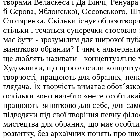
творами Веласкеса і Да Вінчі, Ренуара
й Сєрова, Яблонської, Оссовського, 
Столяренка. Скільки існує образотворч
стільки і точаться суперечки стосовно 
має бути - зрозумілим для широкої пуб
винятково обраним? І чим є альтернати
ще люблять називати - концептуальне 
Художники, що проголосили концептуа
творчості, працюють для обраних, нен
глядача. Їх творчість вимагає обов´язк
оскільки воно начебто «несе особливи
працюють винятково для себе, для са
підводячи під свої творіння певну фі
мистецтва для обраних, що має особл
розвитку, без архаїчних понять про шко