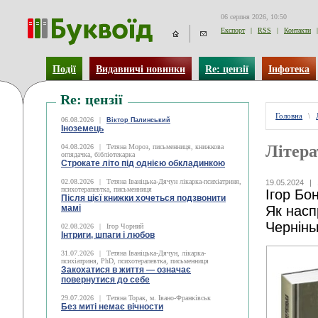
06 серпня 2026, 10:50
Експорт
|
RSS
|
Контакти
|
Події
Видавничі новинки
Re: цензії
Інфотека
Re: цензії
Головна
\
06.08.2026
|
Віктор Палинський
Іноземець
Літера
04.08.2026
|
Тетяна Мороз, письменниця, книжкова
оглядачка, бібліотекарка
Строкате літо під однією обкладинкою
02.08.2026
|
Тетяна Іваніцька-Дячун лікарка-психіатриня,
19.05.2024
|
психотерапевтка, письменниця
Ігор Бо
Після цієї книжки хочеться подзвонити
мамі
Як насп
Чернінь
02.08.2026
|
Ігор Чорний
Інтриги, шпаги і любов
31.07.2026
|
Тетяна Іваніцька-Дячун, лікарка-
психіатриня, PhD, психотерапевтка, письменниця
Закохатися в життя — означає
повернутися до себе
29.07.2026
|
Тетяна Торак, м. Івано-Франківськ
Без миті немає вічности