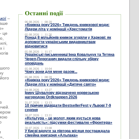
Останні події
кої
–
06.08.2026
|
08:20
наше
«Книжка року’2026» Тиждень книжкової моди:
о»
Лідери літа у номінації «Хрестоматія
– це
05.08.2026
|
11:26
Понад 8 мільйонів книжок згоріли у Харкові: як
ю,
допомогти українським видавництвам
илі,
відновитися
х і
05.08.2026
|
11:17
огів
Українські письменниці Інна Ковальчук та Тетяна
Череп-Пероганич видали спільну збірку
оповідань
ішого
05.08.2026
|
10:04
Чому вони для мене разом...
ну
 його
05.08.2026
|
08:28
«Книжка року’2026» Тиждень книжкової моди:
Лідери літа у номінації «Дитяче свято»
04.08.2026
|
13:27
Ірину Шувалову відзначено норвезькою
нагородою Ordknappen 2026
з
31.07.2026
|
13:13
10 причин відвідати BestsellerFest у Львові 7-9
ечей.
серпня
іцером
30.07.2026
|
13:11
омою
«Культура – це молот, яким кується нова
о
реальність»: підсумки фестивалю «Фронтера»
30.07.2026
|
13:08
У Києві вдруге за півтора місяця постраждала
и
сімейна книгарня «Альпака»
»,