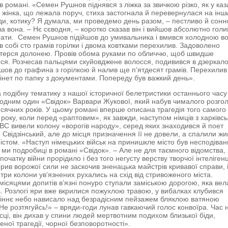
в романі. «Семен Рушнов піднявся з ліжка за звичкою різко, як у каз
жінка, що лежала поруч, стиха застогнала й перевернулася на інш
куди, котику? Я думала, ми проведемо день разом, – пестливо й сонн
а вона. – Нє сєводня, – коротко сказав він і вийшов абсолютно голий
нати. Семен Рушнов підійшов до умивальника і вмився холодною в
в собі сто грамів горілки і двома ковтками перехилив. Задоволено
итерся долонею. Провів обома руками по обличчю, щоб швидше
ся. Розчесав пальцями скуйовджене волосся, подивився в дзеркало
йшов до графина з горілкою й налив ще п’ятдесят грамів. Перехилив 
бінет по папку з документами. Попереду був важкий день».
а подібну тематику з нашої історичної белетристики останнього часу
 одним один «Свідок» Варвари Жукової, який набув чималого розгол
исячних років. У цьому романі вперше описана трагедія того самого 
 року, коли перед «раптовим», як завжди, наступом німців з харківсь
КВС вивели колону «ворогів народу», серед яких знаходився й поет
Свідзінський, але до місця призначення її не довели, а спалили ж
 містом. «Наступ німецьких військ на принишкле місто був несподіван
 ми подробиці в романі «Свідок». – Але не для таємного відомства,
початку війни прорідило і без того негусту верству творчої інтелігенц
рив ворожої сили не заскочив зненацька майстрів кривавої справи, 
 три колони ув’язнених рухались на схід від стривоженого міста.
місяцями допитів в’язні понуро ступали заміською дорогою, яка вела
ь. Розлогі яри вже вкрилися пожухлою травою, у вибалках клубився
сіннє небо нависало над безрадісним пейзажем бляклою ватяною
Не розтягуйсь!» – вряди-годи лунав гавкаючий голос конвоїра. Час 
ісці, він дихав у спини людей мертвотним подихом близької біди,
еної трагедії, чорної безповоротності».