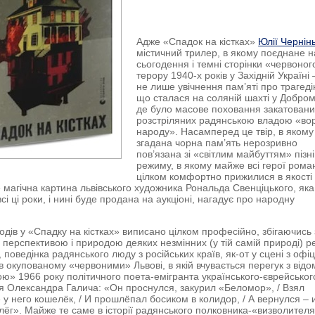
Адже «Спадок на кістках»
Юлії Чернінь
містичний трилер, в якому поєднане 
сьогодення і темні сторінки «червоног
терору 1940-х років у Західній Україні 
не лише увічнення пам’яті про трагеді
що сталася на соляній шахті у Добром
де було масове поховання закатовани
розстріляних радянською владою «вор
народу». Насамперед це твір, в якому
згадана чорна пам’ять нерозривно
пов’язана зі «світлим майбуттям» пізн
режиму, в якому майже всі герої рома
цілком комфортно прижилися в якості
ше магічна картина львівського художника Рональда Свенціцького, яка
і ці роки, і нині буде продана на аукціоні, нагадує про народну
зодів у «Спадку на кістках» виписано цілком професійно, збігаючись 
 перспективою і природою деяких незмінних (у тій самій природі) р
 поведінка радянського люду з російських країв, як-от у сцені з оф
 окупованому «червоними» Львові, в якій вчувається перегук з від
ю» 1966 року політичного поета-емігранта українського-єврейськог
 Олександра Галича: «Он проснулся, закурил «Беломор», / Взял
е у него кошелёк, / И прошлёпал босиком в колидор, / А вернулся – 
лёг». Майже те саме в історії радянського полковника-«визволителя