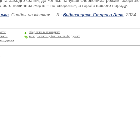
і та Заході України, де колись панував «червоний» режим, зберігаю
о його невинних жертв – не «ворогів», а героїв нашого народу.
нька
. Спадок на кістках. – Л.:
Видавництво Старого Лева
, 2024
вати
зберегти в закладках
увати
використати у блогах та форумах
ити друга
і