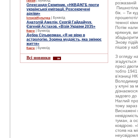
| Буквоїд
Поезія
розказаній 
Олександр Скрипник. «НКВД/КГБ проти
Пишнотіла 
української еміграції. Розсекречені
бік. – Ти 
архіви»
прошепотіл
| Буквоїд
Історія/Культура
Анатолій Амелін, Сергій Гайдайчук,
темної кім
Євгеній Астахов. «Візія України 2035»
Потім нали
| Буквоїд
Книги
крякнув, в
Дебра Сільверман. «Я не вірю в
збадьорити
астрологію. Зоряна мудрість, яка змінює
Знову піді
життя»
пішов у ка
| Буквоїд
Книги
З огляду н
Всі новинки
згадується
пресі двот
тобто 1941
в’язниці Н
Володимир 
у клуні за
дізнаємося
задовго до 
Наглий про
тому зараз
Виснажені 
невідоміст
туман, а о
ковдрою. «
стояв на м
неусвідомл