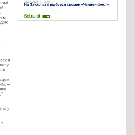
29.07.2026
|
10:07
армі.
На Закарпатті відбувся сьомий «Чендей-фест»
ий
о
Всі події
 із
одою.
.
і
осу в
часу,
кої
ивцем
им, –
 яке
ії.
і
 їх у
не