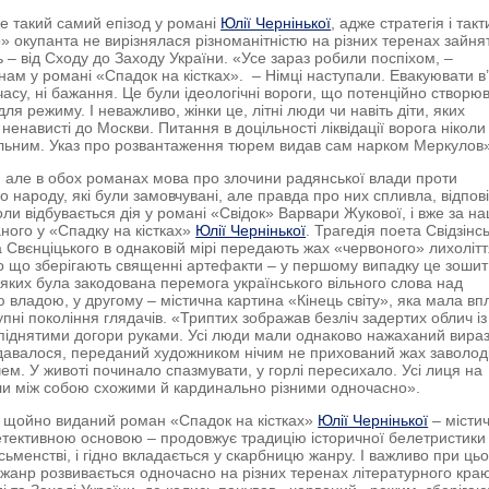
е такий самий епізод у романі
Юлії Чернінької
, адже стратегія і такт
» окупанта не вирізнялася різноманітністю на різних теренах зайня
 – від Сходу до Заходу України. «Усе зараз робили поспіхом, –
нам у романі «Спадок на кістках». – Німці наступали. Евакуювати в’
 часу, ні бажання. Це були ідеологічні вороги, що потенційно створю
ля режиму. І неважливо, жінки це, літні люди чи навіть діти, яких
ненависті до Москви. Питання в доцільності ліквідації ворога ніколи
льним. Указ про розвантаження тюрем видав сам нарком Меркулов»
, але в обох романах мова про злочини радянської влади проти
о народу, які були замовчувані, але правда про них спливла, відпов
коли відбувається дія у романі «Свідок» Варвари Жукової, і вже за н
аного у «Спадку на кістках»
Юлії Чернінької
. Трагедія поета Свідзінс
а Свєнціцького в однаковій мірі передають жах «червоного» лихолітт
о що зберігають священні артефакти – у першому випадку це зошит
 яких була закодована перемога українського вільного слова над
 владою, у другому – містична картина «Кінець світу», яка мала вп
упні покоління глядачів. «Триптих зображав безліч задертих облич із
піднятими догори руками. Усі люди мали однаково нажаханий вира
давалося, переданий художником нічим не прихований жах заволод
чем. У животі починало спазмувати, у горлі пересихало. Усі лиця на
ли між собою схожими й кардинально різними одночасно».
 щойно виданий роман «Спадок на кістках»
Юлії Чернінької
– місти
етективною основою – продовжує традицію історичної белетристики
ьменстві, і гідно вкладається у скарбницю жанру. І важливо при ць
 жанр розвивається одночасно на різних теренах літературного краю