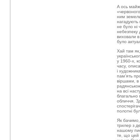
А ось майж
«червоного
ним земель
нагадують 
не було ні
небезпеку д
виховали в 
було актуа
Хай там як
українськог
у 1960-х, 
часу, опис
і художник
пам’ять пр
віршами, в
радянською
на всі наст
благально 
обличчя. З
спостеріга
полотні бу
Як бачимо,
трилер з д
нашому пис
те, що цей