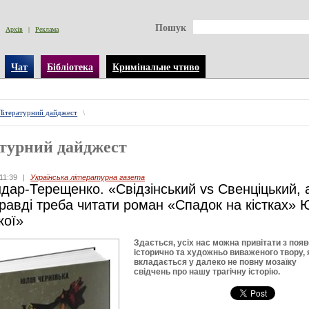
Пошук
Архів
|
Реклама
Чат
Бібліотека
Кримінальне чтиво
Літературний дайджест
\
турний дайджест
11:39
|
Українська літературна газета
ндар-Терещенко. «Свідзінський vs Свенціцький, 
равді треба читати роман «Спадок на кістках» Ю
кої»
Здається, усіх нас можна привітати з поя
історично та художньо виваженого твору, 
вкладається у далеко не повну мозаїку
свідчень про нашу трагічну історію.