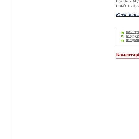
що на Сход
пам’ять пр
Юлія Черні
коменту
роздрук
повідом
Коментар