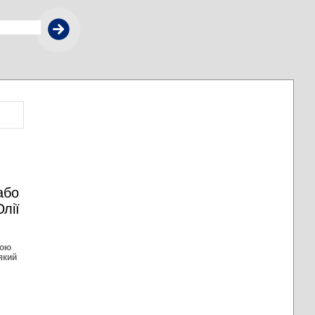
або
лії
вою
який