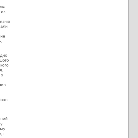
ика
тих
язнів
вали
 не
.
ідно,
ашого
ького
я,
 з
лив
з
івав
чний
 у
ому
, і