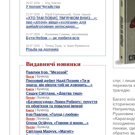
26.07.2026
|
Ігор Зіньчук
У полоні Чугайстра
22.07.2026
|
Юрій Горблянський, Львів–Зашків
«ХТО ТАМ ПОВИС ТІМ’ЯЧКОМ ВНИЗ…»:
про «діточі» вірші-«хулігани» для
шибайголовних непосидюх…
21.07.2026
|
Валентина Семеняк, письменниця
Бути Небом ― це любити всіх
20.07.2026
|
Тетяна Торак, м. Івано-Франківськ
Різьба на долонях
Видавничі новинки
Павлюк Ігор. "Мезозой"
| Буквоїд
Проза
слуг, і ли
Прозовий дебют Надії Позняк «Ти ж
знаєш, він ніколи тобі не дзвонить…»
пережила вс
| Буквоїд
Книги
трагедію.
Сащук Світлана. «Дратва тиші»
| Буквоїд
Поезія
Багато епі
«Безрозсудна» Лорен Робертс: почуття
історичною
vs обов’язок та повалені імперії
Наприклад,
| Буквоїд
Книги
Рушновим в
Ігор Павлюк. «Голод і любов»
«Карагандо
| Буквоїд
Поезія
Олена Осійчук. «Говори зі мною…»
походження
| Буквоїд
Поезія
пинжак, гд
Світлана Марчук. «Магніт»
обратно за