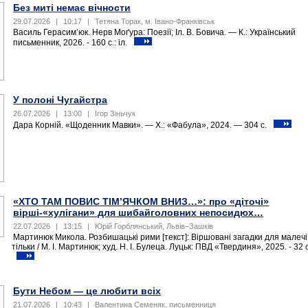
Без миті немає вічности
29.07.2026
|
10:17
|
Тетяна Торак, м. Івано-Франківськ
Василь Герасим’юк. Нерв Моґура: Поезії; Іл. В. Бовича. — К.: Український
письменник, 2026. - 160 с.: іл.
У полоні Чугайстра
26.07.2026
|
13:00
|
Ігор Зіньчук
Дара Корній. «Щоденник Мавки». — Х.: «Фабула», 2024. — 304 с.
«ХТО ТАМ ПОВИС ТІМ’ЯЧКОМ ВНИЗ…»: про «діточі»
вірші-«хулігани» для шибайголовних непосидюх…
22.07.2026
|
13:15
|
Юрій Горблянський, Львів–Зашків
Мартинюк Микола. Розбишацькі рими [текст]: Віршовані загадки для малечі
тільки / М. І. Мартинюк; худ. Н. І. Булеца. Луцьк: ПВД «Твердиня», 2025. - 32 
Бути Небом ― це любити всіх
21.07.2026
|
10:43
|
Валентина Семеняк, письменниця