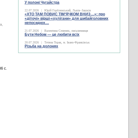
У полоні Чугайстра
22.07.2026
|
Юрій Горблянський, Львів–Зашків
«ХТО ТАМ ПОВИС ТІМ’ЯЧКОМ ВНИЗ…»: про
«діточі» вірші-«хулігани» для шибайголовних
непосидюх…
а,
21.07.2026
|
Валентина Семеняк, письменниця
Бути Небом ― це любити всіх
20.07.2026
|
Тетяна Торак, м. Івано-Франківськ
Різьба на долонях
336 с.