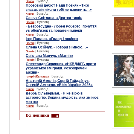
| Буквоїд
Проза
Прозовий дебют Надії Позняк «Ти ж
знаєш, він ніколи тобі не дзвонить…»
| Буквоїд
Книги
Сащук Світлана. «Дратва тиші»
| Буквоїд
Поезія
«Безрозсудна» Лорен Робертс: почуття
vs обов’язок та повалені імперії
| Буквоїд
Книги
Ігор Павлюк. «Голод і любов»
| Буквоїд
Поезія
Олена Осійчук. «Говори зі мною…»
| Буквоїд
Поезія
Світлана Марчук. «Магніт»
| Буквоїд
Поезія
Олександр Скрипник. «НКВД/КГБ проти
української еміграції. Розсекречені
архіви»
| Буквоїд
Історія/Культура
Анатолій Амелін, Сергій Гайдайчук,
Євгеній Астахов. «Візія України 2035»
| Буквоїд
Книги
Дебра Сільверман. «Я не вірю в
астрологію. Зоряна мудрість, яка змінює
життя»
| Буквоїд
Книги
Всі новинки