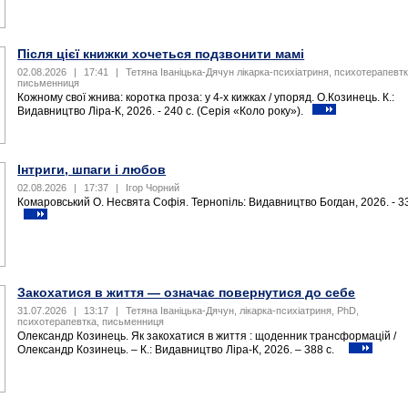
Після цієї книжки хочеться подзвонити мамі
02.08.2026
|
17:41
|
Тетяна Іваніцька-Дячун лікарка-психіатриня, психотерапевтк
письменниця
Кожному свої жнива: коротка проза: у 4-х кижках / упоряд. О.Козинець. К.:
Видавництво Ліра-К, 2026. - 240 с. (Серія «Коло року»).
Інтриги, шпаги і любов
02.08.2026
|
17:37
|
Ігор Чорний
Комаровський О. Несвята Софія. Тернопіль: Видавництво Богдан, 2026. - 
Закохатися в життя — означає повернутися до себе
31.07.2026
|
13:17
|
Тетяна Іваніцька-Дячун, лікарка-психіатриня, PhD,
психотерапевтка, письменниця
Олександр Козинець. Як закохатися в життя : щоденник трансформацій /
Олександр Козинець. – К.: Видавництво Ліра-К, 2026. – 388 с.