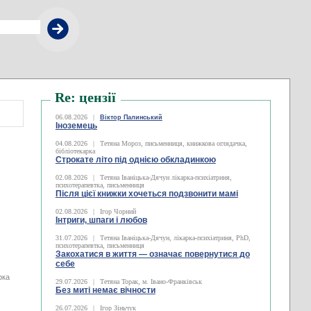
Re: цензії
06.08.2026
|
Віктор Палинський
Іноземець
04.08.2026
|
Тетяна Мороз, письменниця, книжкова оглядачка,
бібліотекарка
Строкате літо під однією обкладинкою
02.08.2026
|
Тетяна Іваніцька-Дячун лікарка-психіатриня,
психотерапевтка, письменниця
Після цієї книжки хочеться подзвонити мамі
02.08.2026
|
Ігор Чорний
Інтриги, шпаги і любов
31.07.2026
|
Тетяна Іваніцька-Дячун, лікарка-психіатриня, PhD,
психотерапевтка, письменниця
Закохатися в життя — означає повернутися до
себе
рка
29.07.2026
|
Тетяна Торак, м. Івано-Франківськ
Без миті немає вічности
26.07.2026
|
Ігор Зіньчук