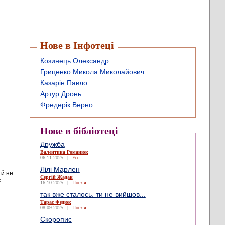
Нове в Інфотеці
Козинець Олександр
Гриценко Микола Миколайович
Казарін Павло
Артур Дронь
Фредерік Верно
Нове в бібліотеці
Дружба
Валентина Романюк
06.11.2025
|
Есе
Лілі Марлен
 й не
Сергій Жадан
с.
16.10.2025
|
Поезія
так вже сталось. ти не вийшов...
Тарас Федюк
08.09.2025
|
Поезія
Скоропис