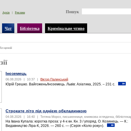
Пошук
Архів
|
Реклама
Чат
Бібліотека
Кримінальне чтиво
Re:цензії
зії
Іноземець
06.08.2026
|
10:37
|
Віктор Палинський
Юрій Грешко. Вайгожень/Іноземець. Львів: Азіатика, 2025. – 231 с.
Строкате літо під однією обкладинкою
04.08.2026
|
16:40
|
Тетяна Мороз, письменниця, книжкова оглядачка, бібліотека
На Івана Купала: коротка проза: у 4-х кн. Кн. 3 / упоряд. О. Козинець. — К.:
Видавництво Ліра-К, 2026. — 260 с. — (Серія «Коло року»).