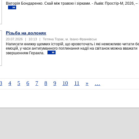
Вікторія Бондаренко. Скай між травою і зірками. - Львів: Простір-М, 2026, – 
Різьба на долонях
20.07.2026
|
10:13
|
Тетяна Торак, м. Івано-Франківськ
Написати книжку щемких історій, що кровоточать і які неможливо читати б
емоцій, у часи антигуманного поглинання надії на світанок можна вважати
звершенням Геракла.
3
4
5
6
7
8
9
10
11
»
…