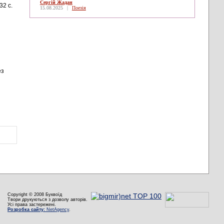
Сергій Жадан
32 с.
15.08.2025
|
Поезія
ез
Copyright © 2008 Буквоїд
Твори друкуються з дозволу авторів.
Усі права застережені.
Розробка сайту:
NetAgency
.