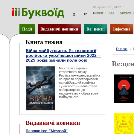
08 серпня 2026, 04:42
Експорт
|
RSS
|
Контакти
|
Події
Видавничі новинки
Re: цензії
Інфотека
Книга тижня
Головна
\
Війна майбутнього. Як технології
російсько-української війни 2022—
2025 років змінили поле бою
Re:цен
Ми стали свідками
історичного зламу.
Російсько-українська війна
не просто перетворилася
на найбільший конфлікт
сучасності — вона стала
лабораторією, де
народжується образ воєн
майбутнього.
Видавничі новинки
Павлюк Ігор. "Мезозой"