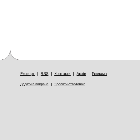
Експорт
|
RSS
|
Контакти
|
Архів
|
Реклама
Додати в вибране
|
Зробити стартовою