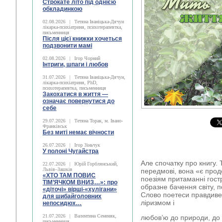
Строкате літо під однією
обкладинкою
02.08.2026
|
Тетяна Іваніцька-Дячун
лікарка-психіатриня, психотерапевтка,
письменниця
Після цієї книжки хочеться
подзвонити мамі
02.08.2026
|
Ігор Чорний
Інтриги, шпаги і любов
31.07.2026
|
Тетяна Іваніцька-Дячун,
лікарка-психіатриня, PhD,
психотерапевтка, письменниця
Закохатися в життя —
означає повернутися до
себе
29.07.2026
|
Тетяна Торак, м. Івано-
Франківськ
Без миті немає вічности
26.07.2026
|
Ігор Зіньчук
У полоні Чугайстра
Але спочатку про книгу. 
22.07.2026
|
Юрій Горблянський,
Львів–Зашків
передмові, вона «є прод
«ХТО ТАМ ПОВИС
поезіям притаманні гост
ТІМ’ЯЧКОМ ВНИЗ…»: про
образне бачення світу, п
«діточі» вірші-«хулігани»
Слово поетеси правдиве
для шибайголовних
ліризмом і
непосидюх…
21.07.2026
|
Валентина Семеняк,
любов’ю до природи, до 
письменниця