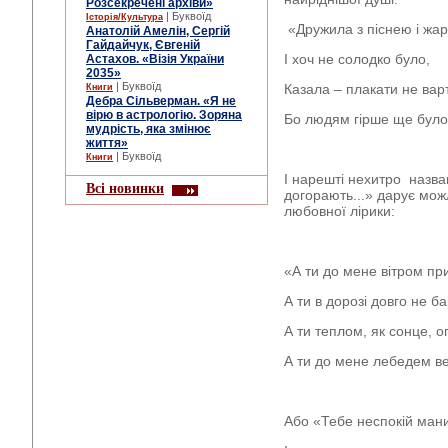
Розсекречені архіви»
| Буквоїд
Історія/Культура
«Дружила з піснею і жа
Анатолій Амелін, Сергій
Гайдайчук, Євгеній
І хоч не солодко було,
Астахов. «Візія України
2035»
| Буквоїд
Казала – плакати не вар
Книги
Дебра Сільверман. «Я не
вірю в астрологію. Зоряна
Бо людям гірше ще було
мудрість, яка змінює
життя»
| Буквоїд
Книги
І нарешті нехитро назва
Всі новинки
догорають...» дарує мож
любовної лірики:
«А ти до мене вітром при
А ти в дорозі довго не б
А ти теплом, як сонце, о
А ти до мене лебедем в
Або «Тебе неспокій мани