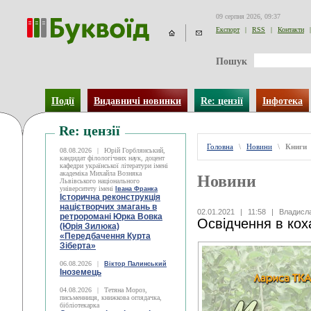
09 серпня 2026, 09:37
Експорт
|
RSS
|
Контакти
|
Пошук
Події
Видавничі новинки
Re: цензії
Інфотека
Re: цензії
Головна
\
Новини
\
Книги
08.08.2026
|
Юрій Горблянський,
кандидат філологічних наук, доцент
кафедри української літератури імені
академіка Михайла Возняка
Новини
Львівського національного
університету імені
Івана Франка
Історична реконструкція
націєтворчих змагань в
02.01.2021
|
11:58
|
Владисл
ретроромані Юрка Вовка
Освідчення в кох
(Юрія Зилюка)
«Передбачення Курта
Зіберта»
06.08.2026
|
Віктор Палинський
Іноземець
04.08.2026
|
Тетяна Мороз,
письменниця, книжкова оглядачка,
бібліотекарка