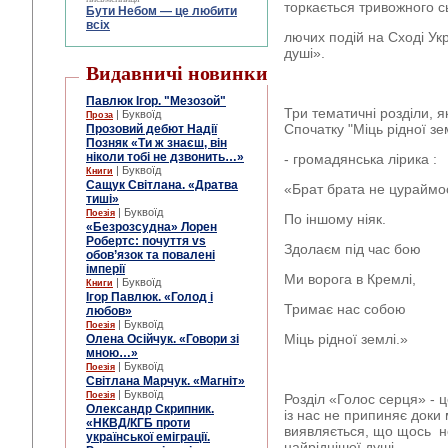
торкається тривожного с
Бути Небом ― це любити
всіх
лючих подій на Сході Укра
душі».
Видавничі новинки
Павлюк Ігор. "Мезозой"
Три тематичні розділи, я
| Буквоїд
Проза
Спочатку "Міць рідної зе
Прозовий дебют Надії
Позняк «Ти ж знаєш, він
ніколи тобі не дзвонить…»
- громадянська лірика :
| Буквоїд
Книги
Сащук Світлана. «Дратва
«Брат брата не цураймо
тиші»
| Буквоїд
Поезія
По іншому ніяк.
«Безрозсудна» Лорен
Робертс: почуття vs
Здолаєм під час бою
обов’язок та повалені
імперії
Ми ворога в Кремлі,
| Буквоїд
Книги
Ігор Павлюк. «Голод і
Тримає нас собою
любов»
| Буквоїд
Поезія
Міць рідної землі.»
Олена Осійчук. «Говори зі
мною…»
| Буквоїд
Поезія
Світлана Марчук. «Магніт»
| Буквоїд
Поезія
Розділ «Голос серця» - ц
Олександр Скрипник.
із нас не припиняє доки
«НКВД/КГБ проти
виявляється, що щось не
української еміграції.
найріднішої душі.