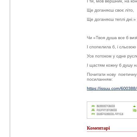
І ти, мов вершник, на кон
Ще доганяєш своє літо,
Ще доганяєш теплі дні.»
Чи «Твоя душа все б виз
І спопелила б, і сльозою
Усе потоком у одне русл
І щастям кожну б душу н
Почитати нову поетичну
посиланням:
https://issuu.com/600388/
коментувати
роздрукувати
повідомити друга
Коментарі