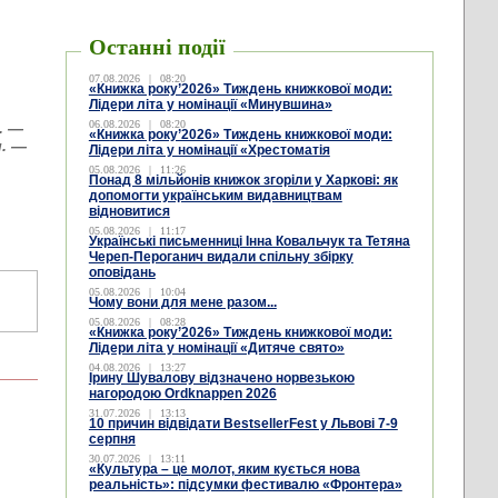
Останні події
07.08.2026
|
08:20
«Книжка року’2026» Тиждень книжкової моди:
Лідери літа у номінації «Минувшина»
06.08.2026
|
08:20
. —
«Книжка року’2026» Тиждень книжкової моди:
л. —
Лідери літа у номінації «Хрестоматія
05.08.2026
|
11:26
Понад 8 мільйонів книжок згоріли у Харкові: як
допомогти українським видавництвам
відновитися
05.08.2026
|
11:17
Українські письменниці Інна Ковальчук та Тетяна
Череп-Пероганич видали спільну збірку
оповідань
05.08.2026
|
10:04
Чому вони для мене разом...
05.08.2026
|
08:28
«Книжка року’2026» Тиждень книжкової моди:
Лідери літа у номінації «Дитяче свято»
04.08.2026
|
13:27
Ірину Шувалову відзначено норвезькою
нагородою Ordknappen 2026
31.07.2026
|
13:13
10 причин відвідати BestsellerFest у Львові 7-9
серпня
30.07.2026
|
13:11
«Культура – це молот, яким кується нова
реальність»: підсумки фестивалю «Фронтера»