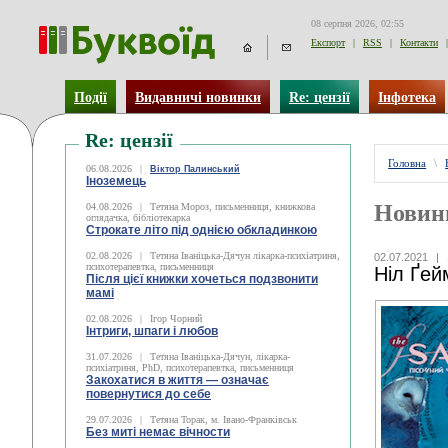
08 серпня 2026, 02:55
Експорт
|
RSS
|
Контакти
|
Події
Видавничі новинки
Re: цензії
Інфотека
Re: цензії
Головна
\
06.08.2026
|
Віктор Палинський
Іноземець
Новин
04.08.2026
|
Тетяна Мороз, письменниця, книжкова
оглядачка, бібліотекарка
Строкате літо під однією обкладинкою
02.08.2026
|
Тетяна Іваніцька-Дячун лікарка-психіатриня,
02.07.2021
|
психотерапевтка, письменниця
Ніл Ґей
Після цієї книжки хочеться подзвонити
мамі
02.08.2026
|
Ігор Чорний
Інтриги, шпаги і любов
31.07.2026
|
Тетяна Іваніцька-Дячун, лікарка-
психіатриня, PhD, психотерапевтка, письменниця
Закохатися в життя — означає
повернутися до себе
29.07.2026
|
Тетяна Торак, м. Івано-Франківськ
Без миті немає вічности