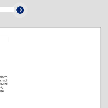
фів та
ктирі
йських
я,
они