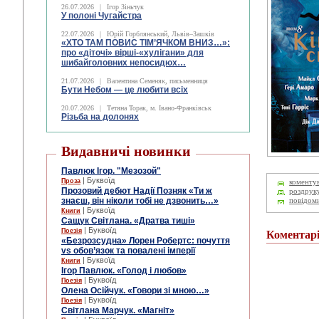
26.07.2026
|
Ігор Зіньчук
У полоні Чугайстра
22.07.2026
|
Юрій Горблянський, Львів–Зашків
«ХТО ТАМ ПОВИС ТІМ’ЯЧКОМ ВНИЗ…»:
про «діточі» вірші-«хулігани» для
шибайголовних непосидюх…
21.07.2026
|
Валентина Семеняк, письменниця
Бути Небом ― це любити всіх
20.07.2026
|
Тетяна Торак, м. Івано-Франківськ
Різьба на долонях
Видавничі новинки
Павлюк Ігор. "Мезозой"
| Буквоїд
Проза
коменту
Прозовий дебют Надії Позняк «Ти ж
роздрук
знаєш, він ніколи тобі не дзвонить…»
повідом
| Буквоїд
Книги
Сащук Світлана. «Дратва тиші»
| Буквоїд
Поезія
Коментар
«Безрозсудна» Лорен Робертс: почуття
vs обов’язок та повалені імперії
| Буквоїд
Книги
Ігор Павлюк. «Голод і любов»
| Буквоїд
Поезія
Олена Осійчук. «Говори зі мною…»
| Буквоїд
Поезія
Світлана Марчук. «Магніт»