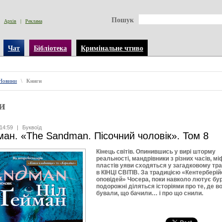
Пошук
Архів
|
Реклама
Чат
Бібліотека
Кримінальне чтиво
Новини
\
Книги
и
14:59
|
Буквоїд
ман. «The Sandman. Пісочний чоловік». Том 8
Кінець світів. Опинившись у вирі шторму
реальності, мандрівники з різних часів, мі
пластів уяви сходяться у загадковому тра
в КІНЦІ СВІТІВ. За традицією «Кентербері
оповідей» Чосера, поки навколо лютує бур
подорожні діляться історіями про те, де в
бували, що бачили… і про що снили.