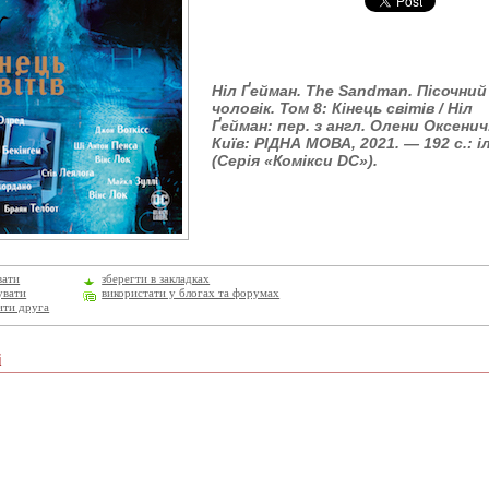
Ніл Ґейман. The Sandman. Пісочний
чоловік. Том 8: Кінець світів / Ніл
Ґейман: пер. з англ. Олени Оксенич
Київ: РІДНА МОВА, 2021. — 192 с.: і
(Серія «Комікси DC»).
вати
зберегти в закладках
увати
використати у блогах та форумах
ити друга
і