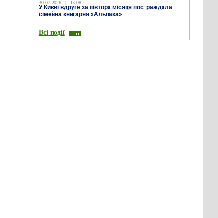
30.07.2026
|
13:08
У Києві вдруге за півтора місяця постраждала
сімейна книгарня «Альпака»
Всі події