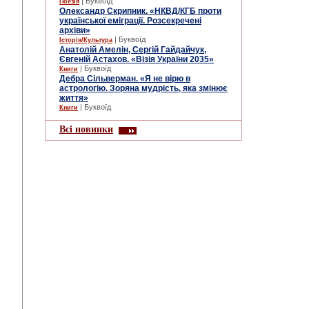
| Буквоїд
Поезія
Олександр Скрипник. «НКВД/КГБ проти
української еміграції. Розсекречені
архіви»
| Буквоїд
Історія/Культура
Анатолій Амелін, Сергій Гайдайчук,
Євгеній Астахов. «Візія України 2035»
| Буквоїд
Книги
Дебра Сільверман. «Я не вірю в
астрологію. Зоряна мудрість, яка змінює
життя»
| Буквоїд
Книги
Всі новинки