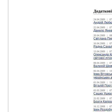
Додаткові
24.04.2009
|
07
Андрій Любка
22.04.2009
|
07
Данило Янев
20.04.2009
|
08
Світлана Пи
16.04.2009
|
07
Радна Сахал
13.04.2009
|
07
Олександр К
світової літ
08.04.2009
|
07
Валерій Шев
06.04.2009
|
13
Ірма Вітовсь
українських 
01.04.2009
|
11
Віталій Порт
03.03.2009
|
07
Сашко Ушкало
25.02.2009
|
07
Брати Капра
16.12.2008
|
07
Ірен Роздоб