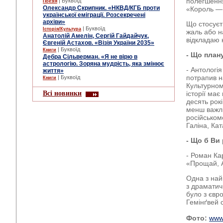
полегшення
| Буквоїд
Поезія
Олександр Скрипник. «НКВД/КГБ проти
«Король — 
української еміграції. Розсекречені
архіви»
Що стосуєт
| Буквоїд
Історія/Культура
жаль або н
Анатолій Амелін, Сергій Гайдайчук,
відкладаю 
Євгеній Астахов. «Візія України 2035»
| Буквоїд
Книги
- Що план
Дебра Сільверман. «Я не вірю в
астрологію. Зоряна мудрість, яка змінює
- Антологі
життя»
потрапив н
| Буквоїд
Книги
Культурном
Всі новинки
історії має
десять рок
менш важли
російськомо
Галіна, Ка
- Що б Ви
- Роман Ка
«Прощай, 
Одна з най
з драматич
було з євр
Гемінґвей 
Фото:
www.