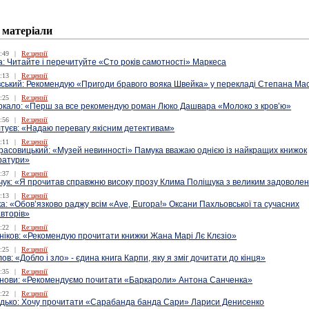
 матеріали
:49
|
Re:цензії
: Читайте і перечитуйте «Сто років самотності» Маркеса
:13
|
Re:цензії
ський: Рекомендую «Пригоди бравого вояка Швейка» у перекладі Степана Ма
:25
|
Re:цензії
ркало: «Перш за все рекомендую роман Люко Дашвара «Молоко з кров’ю»
:56
|
Re:цензії
туєв: «Надаю перевагу якісним детективам»
:11
|
Re:цензії
расовицький: «Музей невинності» Памука вважаю однією із найкращих книжок
ератури»
:37
|
Re:цензії
чук: «Я прочитав справжню високу прозу Клима Поліщука з великим задоволе
:13
|
Re:цензії
ка: «Обов’язково раджу всім «Ave, Europa!» Оксани Пахльовської та сучасних
авторів»
:22
|
Re:цензії
ніков: «Рекомендую прочитати книжки Жана Марі Лє Клєзіо»
:25
|
Re:цензії
в: «Добло і зло» - єдина книга Карпи, яку я зміг дочитати до кінця»
:35
|
Re:цензії
нови: «Рекомендуємо почитати «Баркароли» Антона Санченка»
:22
|
Re:цензії
удько: Хочу прочитати «Сарабанда банда Сари» Лариси Денисенко