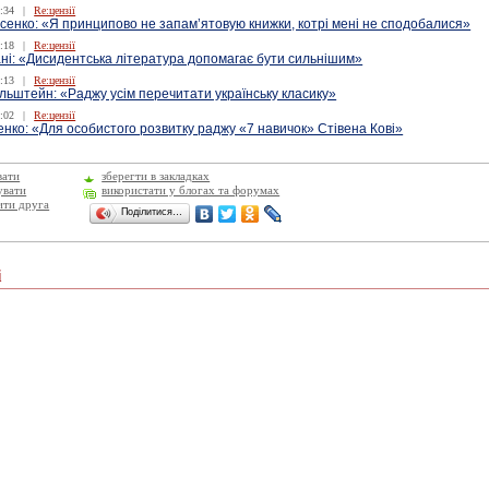
:34
|
Re:цензії
сенко: «Я принципово не запам’ятовую книжки, котрі мені не сподобалися»
:18
|
Re:цензії
ані: «Дисидентська література допомагає бути сильнішим»
:13
|
Re:цензії
льштейн: «Раджу усім перечитати українську класику»
:02
|
Re:цензії
нко: «Для особистого розвитку раджу «7 навичок» Стівена Кові»
вати
зберегти в закладках
увати
використати у блогах та форумах
ити друга
Поділитися…
і