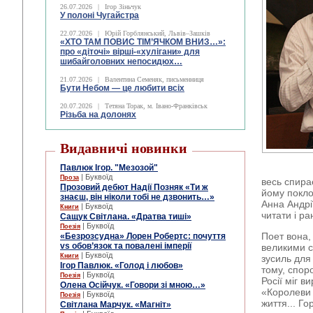
26.07.2026
|
Ігор Зіньчук
У полоні Чугайстра
22.07.2026
|
Юрій Горблянський, Львів–Зашків
«ХТО ТАМ ПОВИС ТІМ’ЯЧКОМ ВНИЗ…»:
про «діточі» вірші-«хулігани» для
шибайголовних непосидюх…
21.07.2026
|
Валентина Семеняк, письменниця
Бути Небом ― це любити всіх
20.07.2026
|
Тетяна Торак, м. Івано-Франківськ
Різьба на долонях
Видавничі новинки
Павлюк Ігор. "Мезозой"
| Буквоїд
Проза
весь спира
Прозовий дебют Надії Позняк «Ти ж
йому покло
знаєш, він ніколи тобі не дзвонить…»
Анна Андрі
| Буквоїд
Книги
читати і ра
Сащук Світлана. «Дратва тиші»
| Буквоїд
Поезія
Поет вона,
«Безрозсудна» Лорен Робертс: почуття
vs обов’язок та повалені імперії
великими с
| Буквоїд
Книги
зусиль для
Ігор Павлюк. «Голод і любов»
тому, споро
| Буквоїд
Поезія
Росії міг 
Олена Осійчук. «Говори зі мною…»
«Королеви 
| Буквоїд
Поезія
життя... Г
Світлана Марчук. «Магніт»