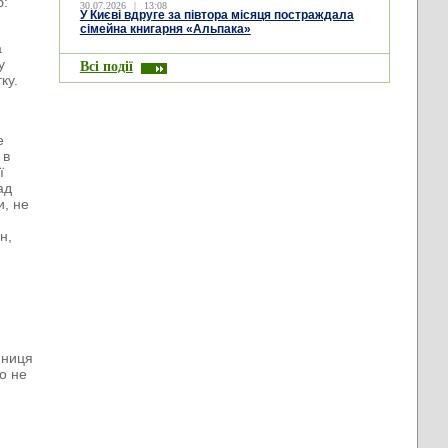
б:
30.07.2026
|
13:08
У Києві вдруге за півтора місяця постраждала
сімейна книгарня «Альпака»
а
у
Всі події
тку.
е
 в
ї
ад
и, не
н,
нниця
о не