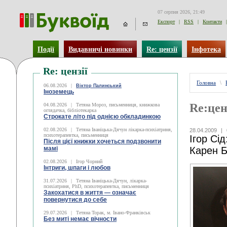
07 серпня 2026, 21:49
Експорт
|
RSS
|
Контакти
|
Події
Видавничі новинки
Re: цензії
Інфотека
Re: цензії
Головна
\
06.08.2026
|
Віктор Палинський
Іноземець
Re:цен
04.08.2026
|
Тетяна Мороз, письменниця, книжкова
оглядачка, бібліотекарка
Строкате літо під однією обкладинкою
02.08.2026
|
Тетяна Іваніцька-Дячун лікарка-психіатриня,
28.04.2009
|
психотерапевтка, письменниця
Ігор Сі
Після цієї книжки хочеться подзвонити
мамі
Карен Б
02.08.2026
|
Ігор Чорний
Інтриги, шпаги і любов
31.07.2026
|
Тетяна Іваніцька-Дячун, лікарка-
психіатриня, PhD, психотерапевтка, письменниця
Закохатися в життя — означає
повернутися до себе
29.07.2026
|
Тетяна Торак, м. Івано-Франківськ
Без миті немає вічности