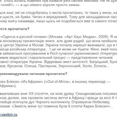
. Хтось колись повинен був назвати речі своїми іменами. Не те що
голий!», — а що ніякого короля просто немає.
ься книг, які не сподобались з числа прочитаних, то таких у мене, н
а щастя, не буває. Читач я вередливий. Тому для заощадження час
нову книгу назавжди, якщо щось не подобається вже із самого поча
уєте прочитати?
я «Одесса в русской поэзии» (Москва: «Арт Хаус Медиа», 2009). Я н
а московську презентацію книги, але дуже радий, що вона пройшла
у центрі України в Москві. Україна почала нарешті визнавати, що в ї
 місце російська література... І це не може не тішити. Мені, який пон
ів займається просуванням в Росії сучасної україномовної літератур
вим видається і паралельний процес — представлення читачеві
вної літератури України. Відкриваю зміст антології: Багріцький, Буні
таєв, Кірсанов, Олеша, Пастернак, Херсонський, Холін, Еппель...
 рекомендували читачам прочитати?
рен Бліксен «Из Африки» («Out of Africa», в іншому перекладі —
Африка»).
важливіших книг ХХ століття, на мою думку. Скандинавська письме
ною долею, яка прожила частину життя в Африці і краще за кого б т
опейців осягнула дух Чорного континенту. Отримуючи Нобелівку,
сказав: «Замість мене тут повинна була б стояти Карен Бліксен»...
vavilon.ru