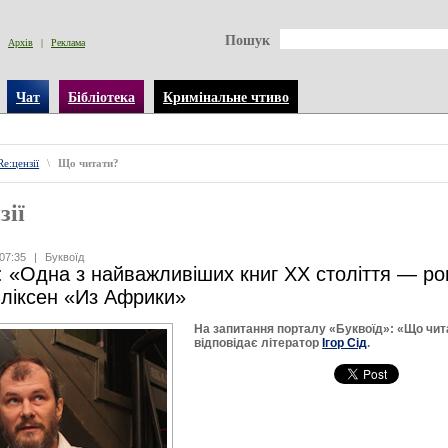
Пошук
Архів
|
Реклама
Чат
Бібліотека
Кримінальне чтиво
Re:цензії
\
Що читати?
зії
07:35
|
Буквоїд
д: «Одна з найважливіших книг XX століття — р
ліксен «Из Африки»
На запитання порталу «Буквоїд»: «Що чит
відповідає літератор
Ігор Сід
.