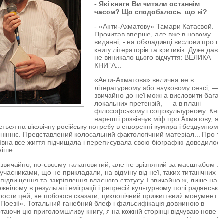
- Які книги Ви читали останнім
часом? Що сподобалось, що ні?
- «Анти-Ахматову» Тамари Катаєвой.
Прочитав вперше, але вже в новому
виданні, - на обкладинці вислови про
книгу літераторів та критиків. Дуже да
не виникало цього відчуття: ВЕЛИКА
КНИГА...
«Анти-Ахматова» велична не в
літературному або науковому сенсі, 
звичайно до неї можна висловити баг
локальних претензій, — а в плані
філософському і соціокультурному. Кн
нарешті розвінчує міф про Ахматову, 
ється на віковічну російську потребу в створенні кумира і бездумно
нінню. Представлений колосальний фактологічний матеріал... Про т
ївна все життя підчищала і переписувала свою біографію доводило
ніше.
 звичайно, по-своєму талановитий, але не зрівняний за масштабом з
учасниками, що не прикладали, на відміну від неї, таких титанічних 
 підвищення та закріплення власного статусу. І звичайно ж, лише на
жнілому в результаті еміграції і репресій культурному полі радянськ
вирости цей, не побоюся сказати, циклопічний прижиттєвий монумент
Поезії». Тотальний ганебний блеф і фальсифікація довжиною в
ортаючи цю приголомшливу книгу, я на кожній сторінці відчуваю нове