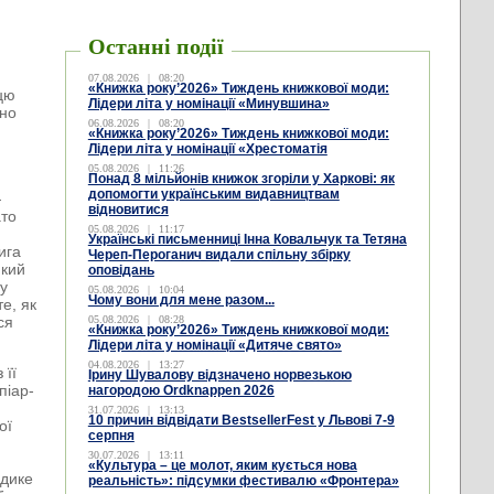
Останні події
07.08.2026
|
08:20
«Книжка року’2026» Тиждень книжкової моди:
 цю
Лідери літа у номінації «Минувшина»
вно
06.08.2026
|
08:20
«Книжка року’2026» Тиждень книжкової моди:
Лідери літа у номінації «Хрестоматія
05.08.2026
|
11:26
Понад 8 мільйонів книжок згоріли у Харкові: як
допомогти українським видавництвам
—
відновитися
ато
05.08.2026
|
11:17
Українські письменниці Інна Ковальчук та Тетяна
ига
Череп-Пероганич видали спільну збірку
який
оповідань
му
05.08.2026
|
10:04
Чому вони для мене разом...
е, як
ся
05.08.2026
|
08:28
«Книжка року’2026» Тиждень книжкової моди:
Лідери літа у номінації «Дитяче свято»
04.08.2026
|
13:27
 її
Ірину Шувалову відзначено норвезькою
піар-
нагородою Ordknappen 2026
31.07.2026
|
13:13
10 причин відвідати BestsellerFest у Львові 7-9
ої
серпня
30.07.2026
|
13:11
«Культура – це молот, яким кується нова
 дике
реальність»: підсумки фестивалю «Фронтера»