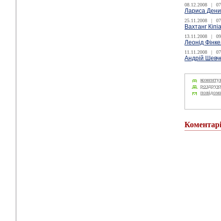
08.12.2008
|
07
Лариса Дени
25.11.2008
|
07
Вахтанг Кіпі
13.11.2008
|
09
Леонід Фінке
11.11.2008
|
07
Андрій Шевче
коменту
роздрук
повідом
Коментар