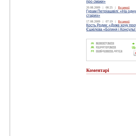
про смаки»
20.08.2009
|
08:25
|
Re:цензії
Гурам Петріашвілі: «На одну
старих»
17.08.2009
|
07:19
|
Re:цензії
Кость Родик: «Дуже хочу пр
Єшкілєва «Богиня і Консуль
коментувати
роздрукувати
повідомити друга
Коментарі