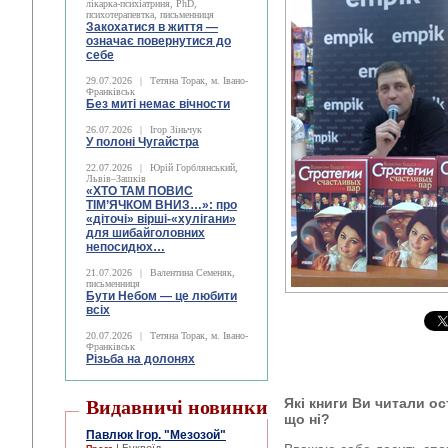
лікарка-психіатриня, PhD,
психотерапевтка, письменниця
Закохатися в життя —
означає повернутися до
себе
29.07.2026
|
Тетяна Торак, м. Івано-
Франківськ
Без миті немає вічности
26.07.2026
|
Ігор Зіньчук
У полоні Чугайстра
22.07.2026
|
Юрій Горблянський,
Львів–Зашків
«ХТО ТАМ ПОВИС
ТІМ’ЯЧКОМ ВНИЗ…»: про
«діточі» вірші-«хулігани»
для шибайголовних
непосидюх…
21.07.2026
|
Валентина Семеняк,
письменниця
Бути Небом ― це любити
всіх
20.07.2026
|
Тетяна Торак, м. Івано-
Франківськ
Різьба на долонях
Які книги Ви читали о
Видавничі новинки
що ні?
Павлюк Ігор. "Мезозой"