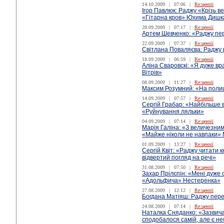
14.10.2009
|
07:06
|
Re:цензії
Ігор Павлюк: Раджу «Крізь в
«Гітарна кров» Юхима Дишк
28.09.2009
|
07:17
|
Re:цензії
Артем Шевченко: «Раджу пе
22.09.2009
|
07:37
|
Re:цензії
Світлана Поваляєва: Раджу
18.09.2009
|
06:59
|
Re:цензії
Аліна Сваровскі: «Я дуже в
Вітрів»
08.09.2009
|
11:27
|
Re:цензії
Максим Розумний: «На полиці
14.09.2009
|
07:57
|
Re:цензії
Сергій Грабар: «Найбільше
«Руйнування ляльки»
04.09.2009
|
07:14
|
Re:цензії
Марія Галіна: «З величезни
«Майже ніколи не навпаки» 
01.09.2009
|
13:27
|
Re:цензії
Сергій Квіт: «Раджу читати к
відвертий погляд на речі»
31.08.2009
|
07:50
|
Re:цензії
Захар Прілєпін: «Мені дуже
«Адольфича» Нестеренка»
27.08.2009
|
12:12
|
Re:цензії
Богдана Матіяш: Раджу пере
24.08.2009
|
07:14
|
Re:цензії
Наталка Сняданко: «Зазвича
сподобалося самій, але є н