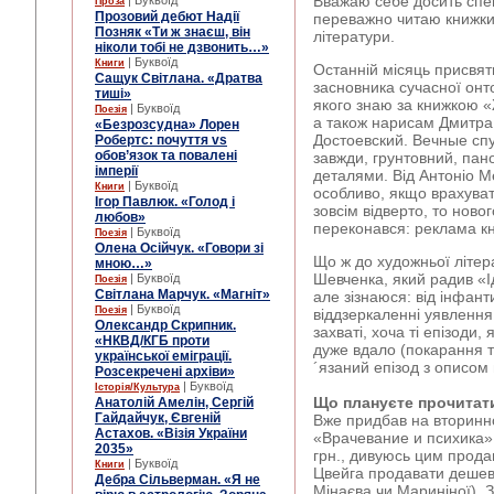
Вважаю себе досить спе
| Буквоїд
Проза
Прозовий дебют Надії
переважно читаю книжки,
Позняк «Ти ж знаєш, він
літератури.
ніколи тобі не дзвонить…»
| Буквоїд
Книги
Останній місяць присвя
Сащук Світлана. «Дратва
засновника сучасної онто
тиші»
якого знаю за книжкою 
| Буквоїд
Поезія
а також нарисам Дмитра
«Безрозсудна» Лорен
Достоевский. Вечные спу
Робертс: почуття vs
обов’язок та повалені
завжди, грунтовний, па
імперії
деталями. Від Антоніо Ме
| Буквоїд
Книги
особливо, якщо врахуват
Ігор Павлюк. «Голод і
зовсім відверто, то ново
любов»
переконався: реклама кни
| Буквоїд
Поезія
Олена Осійчук. «Говори зі
Що ж до художньої літер
мною…»
Шевченка, який радив «Ід
| Буквоїд
Поезія
Світлана Марчук. «Магніт»
але зізнаюся: від інфан
| Буквоїд
Поезія
віддзеркаленні уявленн
Олександр Скрипник.
захваті, хоча ті епізоди
«НКВД/КГБ проти
дуже вдало (покарання т
української еміграції.
´язаний епізод з описом 
Розсекречені архіви»
| Буквоїд
Історія/Культура
Що плануєте прочитат
Анатолій Амелін, Сергій
Гайдайчук, Євгеній
Вже придбав на вторинн
Астахов. «Візія України
«Врачевание и психика»
2035»
грн., дивуюсь цим продав
| Буквоїд
Книги
Цвейга продавати дешев
Дебра Сільверман. «Я не
Мінаєва чи Мариніної). З