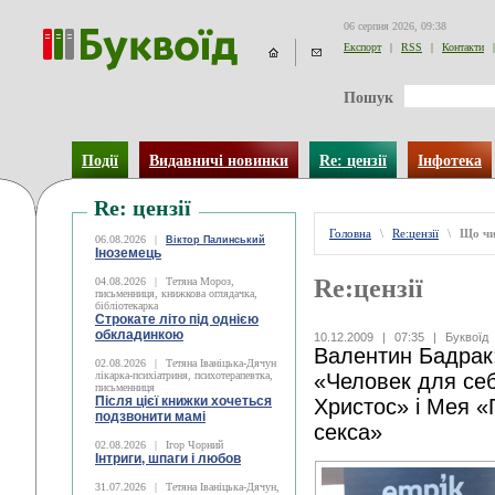
06 серпня 2026, 09:38
Експорт
|
RSS
|
Контакти
|
Пошук
Події
Видавничі новинки
Re: цензії
Інфотека
Re: цензії
Головна
\
Re:цензії
\
Що чи
06.08.2026
|
Віктор Палинський
Іноземець
Re:цензії
04.08.2026
|
Тетяна Мороз,
письменниця, книжкова оглядачка,
бібліотекарка
Строкате літо під однією
обкладинкою
10.12.2009
|
07:35
|
Буквоїд
Валентин Бадрак
02.08.2026
|
Тетяна Іваніцька-Дячун
лікарка-психіатриня, психотерапевтка,
«Человек для се
письменниця
Після цієї книжки хочеться
Христос» і Мея 
подзвонити мамі
секса»
02.08.2026
|
Ігор Чорний
Інтриги, шпаги і любов
31.07.2026
|
Тетяна Іваніцька-Дячун,