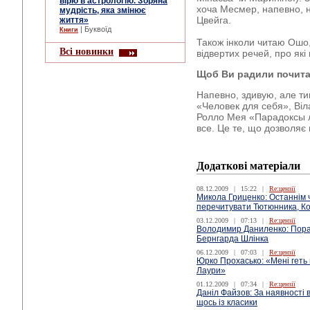
вірю в астрологію. Зоряна
хоча Месмер, напевно, н
мудрість, яка змінює
Цвейга.
життя»
| Буквоїд
Книги
Також інколи читаю Ошо, 
Всі новинки
відвертих речей, про які
Щоб Ви радили почит
Напевно, здивую, але ти
«Человек для себя», Віл
Ролло Мея «Парадоксы л
все. Це те, що дозволяє 
Додаткові матеріали
08.12.2009
|
15:22
|
Re:цензії
Микола Гриценко: Останнім 
перечитувати Тютюнника, К
03.12.2009
|
07:13
|
Re:цензії
Володимир Даниленко: Пора
Бернгарда Шлінка
06.12.2009
|
07:03
|
Re:цензії
Юрко Прохасько: «Мені геть
Лаури»
01.12.2009
|
07:34
|
Re:цензії
Даніл Файзов: За наявності 
щось із класики