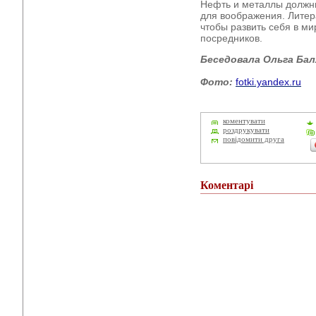
Нефть и металлы должны
для воображения. Литера
чтобы развить себя в ми
посредников.
Беседовала Ольга Бал
Фото:
fotki.yandex.ru
коментувати
роздрукувати
повідомити друга
Коментарі