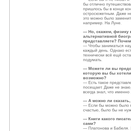
бы отлично путешествова
пришлось бы в конце ко
остросюжетным. Даже не
это можно было заменит
например. На Луне.
— Но, скажем, физику 
альтернативной биогр
представляете? Поче
— Чтобы заниматься нау
каждый день. Однако ест
технически всё ещё ост
подумать.
— Можете ли вы предс
которую вы бы хотели
возможно?
— Есть такое представл
посещает. Даже не знаю,
всегда знал, что именно
— А можно ли сказать,
— Если бы можно было пр
счастью, было бы не нуж
— Книги какого писате
сами?
— Платонова и Бабеля. 