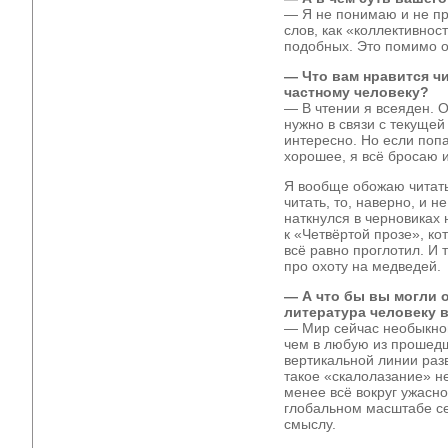
— Я не понимаю и не пр
слов, как «коллективнос
подобных. Это помимо о
— Что вам нравится чи
частному человеку?
— В чтении я всеяден. О
нужно в связи с текущей 
интересно. Но если попа
хорошее, я всё бросаю 
Я вообще обожаю читать,
читать, то, наверно, и н
наткнулся в черновиках
к «Четвёртой прозе», ко
всё равно проглотил. И 
про охоту на медведей.
— А что бы вы могли о
литература человеку 
— Мир сейчас необыкно
чем в любую из прошедш
вертикальной линии раз
такое «скалолазание» не
менее всё вокруг ужасно
глобальном масштабе се
смыслу.