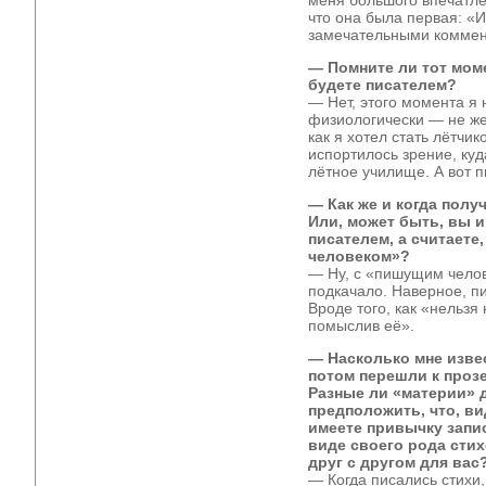
меня большого впечатлен
что она была первая: «И
замечательными коммен
— Помните ли тот моме
будете писателем?
— Нет, этого момента я 
физиологически — не же
как я хотел стать лётчик
испортилось зрение, куд
лётное училище. А вот п
— Как же и когда полу
Или, может быть, вы и
писателем, а считаете
человеком»?
— Ну, с «пишущим чело
подкачало. Наверное, п
Вроде того, как «нельзя
помыслив её».
— Насколько мне извес
потом перешли к прозе
Разные ли «материи» д
предположить, что, ви
имеете привычку запи
виде своего рода стих
друг с другом для вас
— Когда писались стихи, 