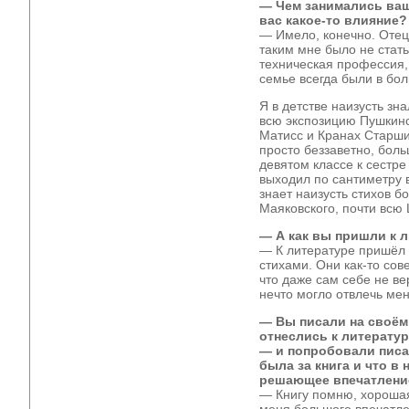
— Чем занимались ваш
вас какое-то влияние?
— Имело, конечно. Оте
таким мне было не стать
техническая профессия,
семье всегда были в бо
Я в детстве наизусть зн
всю экспозицию Пушкинск
Матисс и Кранах Старши
просто беззаветно, боль
девятом классе к сестре
выходил по сантиметру в
знает наизусть стихов б
Маяковского, почти всю 
— А как вы пришли к 
— К литературе пришёл 
стихами. Они как-то сов
что даже сам себе не вер
нечто могло отвлечь мен
— Вы писали на своём
отнеслись к литерату
— и попробовали писат
была за книга и что в 
решающее впечатлени
— Книгу помню, хорошая