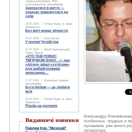
лікарка-психіатриня, PhD,
психотерапевтка, письменниця
Закохатися в життя —
означає повернутися до
себе
29.07.2026
|
Тетяна Торак, м. Івано-
Франківськ
Без миті немає вічности
26.07.2026
|
Ігор Зіньчук
У полоні Чугайстра
22.07.2026
|
Юрій Горблянський,
Львів–Зашків
«ХТО ТАМ ПОВИС
ТІМ’ЯЧКОМ ВНИЗ…»: про
«діточі» вірші-«хулігани»
для шибайголовних
непосидюх…
21.07.2026
|
Валентина Семеняк,
письменниця
Бути Небом ― це любити
всіх
20.07.2026
|
Тетяна Торак, м. Івано-
Франківськ
Різьба на долонях
Александру Иличевскому
Видавничі новинки
особенных, трудных и я
прозаиков, уже много ра
Павлюк Ігор. "Мезозой"
литературе.