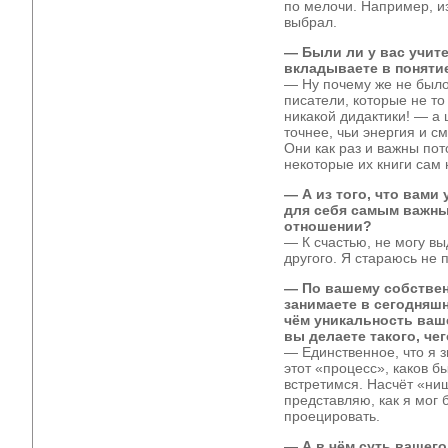
по мелочи. Например, из
выбрал.
— Были ли у вас учите
вкладываете в поняти
— Ну почему же не было
писатели, которые не то
никакой дидактики! — а 
точнее, чьи энергия и с
Они как раз и важны пот
некоторые их книги сам 
— А из того, что вами 
для себя самым важны
отношении?
— К счастью, не могу вы
другого. Я стараюсь не 
— По вашему собствен
занимаете в сегодняш
чём уникальность ваш
вы делаете такого, чег
— Единственное, что я зн
этот «процесс», каков бы
встретимся. Насчёт «ниш
представляю, как я мог 
проецировать.
— А в чём суть вашег