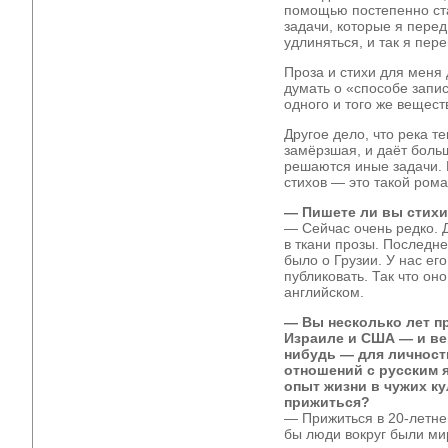
помощью постепенно ста
задачи, которые я перед
удлиняться, и так я пере
Проза и стихи для меня
думать о «способе запис
одного и того же вещест
Другое дело, что река т
замёрзшая, и даёт боль
решаются иные задачи. Н
стихов — это такой рома
— Пишете ли вы стихи
— Сейчас очень редко. Д
в ткани прозы. Последн
было о Грузии. У нас ег
публиковать. Так что он
английском.
— Вы несколько лет п
Израиле и США — и ве
нибудь — для личност
отношений с русским 
опыт жизни в чужих к
прижиться?
— Прижиться в 20-летне
бы люди вокруг были ми