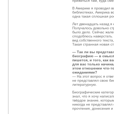
прижиться там, куда см
В Америке я проводил в
библиотеках, Америка 
одна такая сплошная ро
Лет двенадцать назад я 
Получалось довольно ст
было дело. Сейчас жалею
сподоблюсь наверстать.
вид собственного текста
Такая странная новая с
— Так ли вы представ
биографию — в смысле
пишется, и того, как в
для вас только начина
этом отношении что-т
ожиданиями?
— На этот вопрос я отве
не представлял свою би
литературную.
Биографические категор
знал, что я хочу написа
твёрдое знание, которы
никогда не представлял 
прочтения, донесения и т