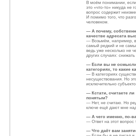
В моём понимании, если 
это «что-то» никуда не г
вопрос содержит неизме
И помимо того, что разго
человеком.
— А почему, собственн
качестве адресата вы
— Возьмём, например, в
самый редкий и не сам
ведь уже несколько не ч
других случаях: снижать
— Если вы не осмысли
категориях, то какие 
— В категориях существо
несуществования. Но э
исключительно субъекто
— Кстати, считаете ли
понятым?
— Нет, не считаю. Но р
ключе ещё дают мне на
— А чего именно, по-в
— Ответ на этот вопрос 
— Что даёт вам заняти
— Если бы я не писал и 