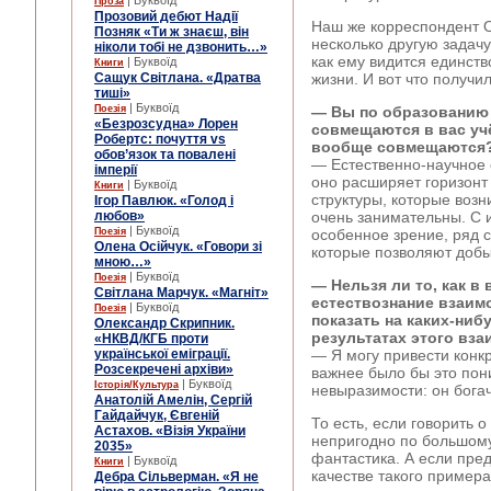
| Буквоїд
Проза
Прозовий дебют Надії
Наш же корреспондент О
Позняк «Ти ж знаєш, він
несколько другую задачу
ніколи тобі не дзвонить…»
как ему видится единств
| Буквоїд
Книги
Сащук Світлана. «Дратва
жизни. И вот что получил
тиші»
| Буквоїд
Поезія
— Вы по образованию 
«Безрозсудна» Лорен
совмещаются в вас уч
Робертс: почуття vs
вообще совмещаются
обов’язок та повалені
— Естественно-научное 
імперії
оно расширяет горизонт
| Буквоїд
Книги
структуры, которые возн
Ігор Павлюк. «Голод і
любов»
очень занимательны. С
| Буквоїд
Поезія
особенное зрение, ряд 
Олена Осійчук. «Говори зі
которые позволяют добы
мною…»
| Буквоїд
Поезія
— Нельзя ли то, как 
Світлана Марчук. «Магніт»
естествознание взаим
| Буквоїд
Поезія
показать на каких-ниб
Олександр Скрипник.
результатах этого вз
«НКВД/КГБ проти
української еміграції.
— Я могу привести конк
Розсекречені архіви»
важнее было бы это пон
| Буквоїд
Історія/Культура
невыразимости: он богач
Анатолій Амелін, Сергій
Гайдайчук, Євгеній
То есть, если говорить о
Астахов. «Візія України
непригодно по большому 
2035»
фантастика. А если пред
| Буквоїд
Книги
качестве такого примера
Дебра Сільверман. «Я не