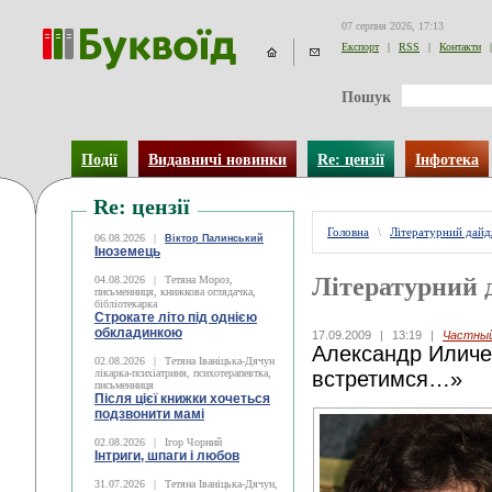
07 серпня 2026, 17:13
Експорт
|
RSS
|
Контакти
|
Пошук
Події
Видавничі новинки
Re: цензії
Інфотека
Re: цензії
Головна
\
Літературний дай
06.08.2026
|
Віктор Палинський
Іноземець
Літературний 
04.08.2026
|
Тетяна Мороз,
письменниця, книжкова оглядачка,
бібліотекарка
Строкате літо під однією
обкладинкою
17.09.2009
|
13:19
|
Частный
Александр Иличе
02.08.2026
|
Тетяна Іваніцька-Дячун
лікарка-психіатриня, психотерапевтка,
встретимся…»
письменниця
Після цієї книжки хочеться
подзвонити мамі
02.08.2026
|
Ігор Чорний
Інтриги, шпаги і любов
31.07.2026
|
Тетяна Іваніцька-Дячун,