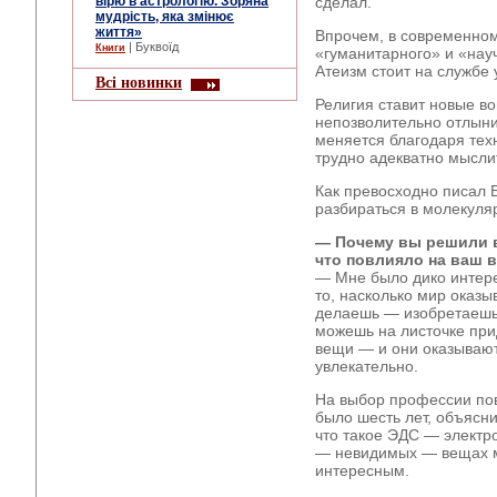
вірю в астрологію. Зоряна
сделал.
мудрість, яка змінює
життя»
Впрочем, в современном
| Буквоїд
Книги
«гуманитарного» и «науч
Атеизм стоит на службе 
Всі новинки
Религия ставит новые в
непозволительно отлыни
меняется благодаря тех
трудно адекватно мысли
Как превосходно писал 
разбираться в молекуляр
— Почему вы решили в
что повлияло на ваш
— Мне было дико интер
то, насколько мир оказы
делаешь — изобретаешь
можешь на листочке пр
вещи — и они оказывают
увлекательно.
На выбор профессии пов
было шесть лет, объяснил
что такое ЭДС — электр
— невидимых — вещах м
интересным.