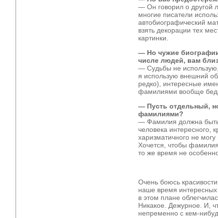
— Он говорил о другой л
многие писатели исполь
автобиографический мат
взять декорации тех мест
картинки.
— Но чужие биографии
числе людей, вам бли
— Судьбы не использую, 
я использую внешний об
редко), интересные име
фамилиями вообще беда.
— Пусть отдельный, но
фамилиями?
— Фамилия должна быть
человека интересного, к
харизматичного не могу
Хочется, чтобы фамилия
то же время не особенно
Очень боюсь красивости
наше время интересных 
в этом плане облегчилас
Никакое. Дежурное. И, ч
непременно с кем-нибуд