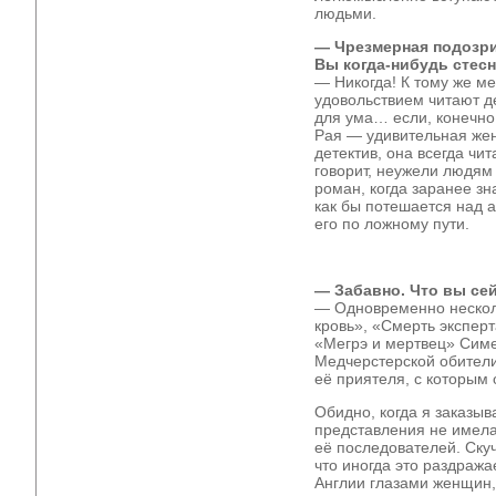
людьми.
— Чрезмерная подозри
Вы когда-нибудь стес
— Никогда! К тому же м
удовольствием читают де
для ума… если, конечно,
Рая ― удивительная жен
детектив, она всегда чи
говорит, неужели людям 
роман, когда заранее зн
как бы потешается над 
его по ложному пути.
— Забавно. Что вы се
— Одновременно несколь
кровь», «Смерть экспер
«Мегрэ и мертвец» Симе
Медчерстерской обители»
её приятеля, с которым
Обидно, когда я заказыв
представления не имела,
её последователей. Скуч
что иногда это раздражае
Англии глазами женщин, 