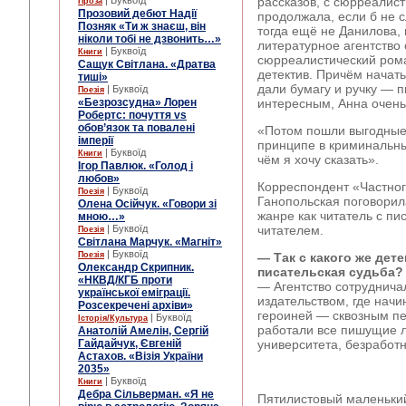
| Буквоїд
рассказов, с сюрреалист
Проза
Прозовий дебют Надії
продолжала, если б не с
Позняк «Ти ж знаєш, він
тогда ещё не Данилова,
ніколи тобі не дзвонить…»
литературное агентство
| Буквоїд
Книги
сюрреалистический рома
Сащук Світлана. «Дратва
детектив. Причём начать
тиші»
дали бумагу и ручку — 
| Буквоїд
Поезія
«Безрозсудна» Лорен
интересным, Анна очен
Робертс: почуття vs
обов’язок та повалені
«Потом пошли выгодные 
імперії
принципе в криминальны
| Буквоїд
Книги
чём я хочу сказать».
Ігор Павлюк. «Голод і
любов»
Корреспондент «Частног
| Буквоїд
Поезія
Ганопольская поговори
Олена Осійчук. «Говори зі
жанре как читатель с пи
мною…»
| Буквоїд
читателем.
Поезія
Світлана Марчук. «Магніт»
| Буквоїд
Поезія
— Так с какого же дет
Олександр Скрипник.
писательская судьба?
«НКВД/КГБ проти
— Агентство сотруднича
української еміграції.
издательством, где начи
Розсекречені архіви»
героиней ― сквозным пе
| Буквоїд
Історія/Культура
работали все пишущие л
Анатолій Амелін, Сергій
Гайдайчук, Євгеній
университета, безрабо
Астахов. «Візія України
2035»
| Буквоїд
Книги
Дебра Сільверман. «Я не
Пятилистовый маленький