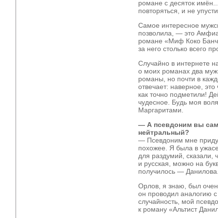
романе с десяток имён..
повторяться, и не упуст
Самое интересное мужск
позволила, — это Амфи
романе «Миф Коко Банча»
за него столько всего 
Случайно в интернете н
о моих романах два мужи
романы, но почти в каж
отвечает: наверное, это 
как точно подметили! Д
чудесное. Будь моя вол
Маргаритами.
— А псевдоним вы са
нейтральный?
— Псевдоним мне приду
похожее. Я была в ужасе
для раздумий, сказали,
и русская, можно на бук
получилось — Данилова
Орлов, я знаю, был оче
он проводил аналогию с
случайность, мой псевд
к роману «Альтист Дани