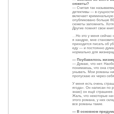
сюжеты?
— Считая так называемы
детективы — в сущности,
включает криминальную 
опубликовано больше 80
сюжеты запомнить. Хотя, 
Другие помнят свои книг
…Но это у меня сейчас 
я хандрю, мне станови
приходится писать об уб
еду — и постоянно думаю
нормально для жизнерад
— Поубавилось жизнер
— Думаю, что нет. Наобо
понимаешь, что она стр
унывать. Мои романы ник
пропускаю их через себя
У меня есть очень стра
ягода». Он написан по р
знаю) он ещё страшнее.
Жаль, что некоторые на
этого романа, у них скл
все романы такие.
— В основном придум