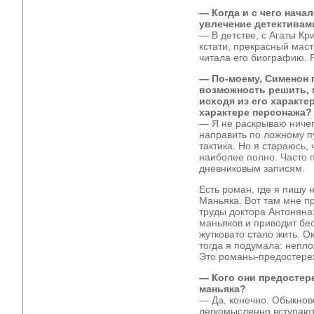
— Когда и с чего нача
увлечение детективам
— В детстве, с Агаты К
кстати, прекрасный маст
читала его биографию. 
— По-моему, Сименон 
возможность решить, м
исходя из его характер
характере персонажа?
— Я не раскрываю ничег
направить по ложному п
тактика. Но я стараюсь,
наиболее полно. Часто 
дневниковым записям.
Есть роман, где я пишу 
Маньяка. Вот там мне п
труды доктора Антоняна
маньяков и приводит бес
жутковато стало жить. О
тогда я подумала: непло
Это романы-предостере
— Кого они предостер
маньяка?
— Да, конечно. Обыкнов
легкомысленно вступают