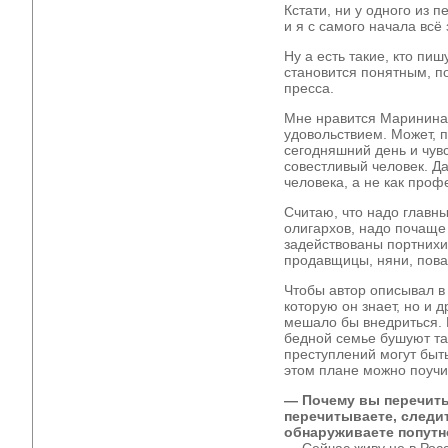
Кстати, ни у одного из 
и я с самого начала всё
Ну а есть такие, кто пи
становится понятным, п
пресса.
Мне нравится Маринина,
удовольствием. Может, п
сегодняшний день и чувс
совестливый человек. Да
человека, а не как проф
Считаю, что надо главн
олигархов, надо почаще
задействованы портнихи
продавщицы, няни, пова
Чтобы автор описывал в 
которую он знает, но и д
мешало бы внедриться. 
бедной семье бушуют та
преступлений могут быт
этом плане можно поучи
— Почему вы перечиты
перечитываете, следи
обнаруживаете попутн