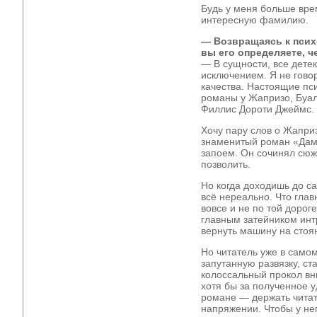
Будь у меня больше вре
интересную фамилию.
— Возвращаясь к псих
вы его определяете, ч
— В сущности, все дете
исключением. Я не гово
качества. Настоящие пс
романы у Жапризо, Буа
Филлис Дороти Джеймс.
Хочу пару слов о Жаприз
знаменитый роман «Дама
запоем. Он сочинял сюже
позволить.
Но когда доходишь до са
всё нереально. Что глав
вовсе и не по той дорог
главным затейником интр
вернуть машину на стоян
Но читатель уже в само
запутанную развязку, ст
колоссальный прокол вн
хотя бы за полученное у
романе — держать читат
напряжении. Чтобы у нег