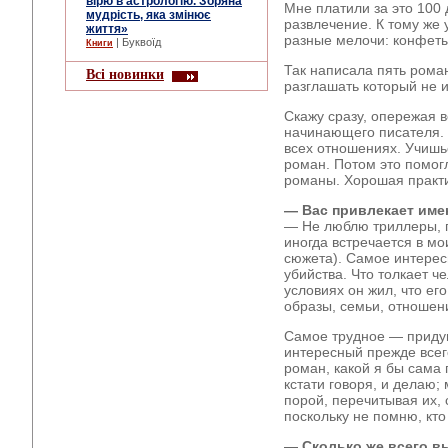
вірю в астрологію. Зоряна
Мне платили за это 100 
мудрість, яка змінює
развлечение. К тому же 
життя»
разные мелочи: конфеты,
| Буквоїд
Книги
Так написала пять рома
Всі новинки
разглашать который не 
Скажу сразу, опережая в
начинающего писателя. 
всех отношениях. Учишь
роман. Потом это помог
романы. Хорошая практи
— Вас привлекает име
— Не люблю триллеры, п
иногда встречается в мо
сюжета). Самое интерес
убийства. Что толкает ч
условиях он жил, что е
образы, семьи, отношени
Самое трудное — приду
интересный прежде всег
роман, какой я бы сама 
кстати говоря, и делаю;
порой, перечитывая их, 
поскольку не помню, кто 
— Сколько же всего вы