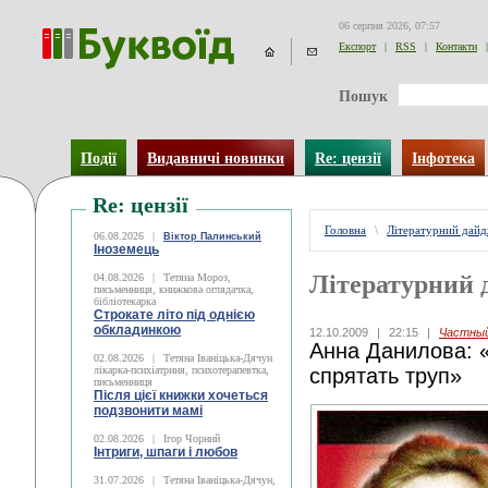
06 серпня 2026, 07:57
Експорт
|
RSS
|
Контакти
|
Пошук
Події
Видавничі новинки
Re: цензії
Інфотека
Re: цензії
Головна
\
Літературний дай
06.08.2026
|
Віктор Палинський
Іноземець
Літературний 
04.08.2026
|
Тетяна Мороз,
письменниця, книжкова оглядачка,
бібліотекарка
Строкате літо під однією
обкладинкою
12.10.2009
|
22:15
|
Частный
Анна Данилова: 
02.08.2026
|
Тетяна Іваніцька-Дячун
лікарка-психіатриня, психотерапевтка,
спрятать труп»
письменниця
Після цієї книжки хочеться
подзвонити мамі
02.08.2026
|
Ігор Чорний
Інтриги, шпаги і любов
31.07.2026
|
Тетяна Іваніцька-Дячун,