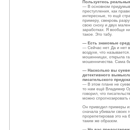
Пользуетесь реальны
— В основном придумыв
преступления, как прави
интересные, то ещё стр
примеру, свекровь разру
свою сноху и двух мален
заработках. Я вообще ни
такое. Это табу.
— Есть знакомые сре
— Сейчас нет. Да и нет 
воздухе, что называется
мошенницах, открыла га
мошенничества. Сама бы
— Насколько вы суеве
детективного вымысла
писательского предск
— В этом плане не суеве
то нам ещё Владимир Ор
говорил, что писательст
можно спрогнозировать 
Он приводил примеры из
сначала убивали своих г
прорепетировав это на б
таким же образом.
— Но вас предостереж