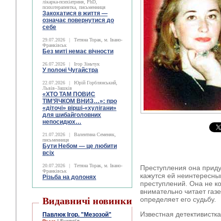
лікарка-психіатриня, PhD,
психотерапевтка, письменниця
Закохатися в життя —
означає повернутися до
себе
29.07.2026
|
Тетяна Торак, м. Івано-
Франківськ
Без миті немає вічности
26.07.2026
|
Ігор Зіньчук
У полоні Чугайстра
22.07.2026
|
Юрій Горблянський,
Львів–Зашків
«ХТО ТАМ ПОВИС
ТІМ’ЯЧКОМ ВНИЗ…»: про
«діточі» вірші-«хулігани»
для шибайголовних
непосидюх…
21.07.2026
|
Валентина Семеняк,
письменниця
Бути Небом ― це любити
всіх
20.07.2026
|
Тетяна Торак, м. Івано-
Преступления она приду
Франківськ
кажутся ей неинтересны
Різьба на долонях
преступлений. Она не к
внимательно читает газе
Видавничі новинки
определяет его судьбу.
Известная детективистка
Павлюк Ігор. "Мезозой"