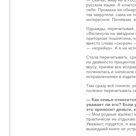
— Сейчас живу не в Росс
русском языке. А хочетс
себя. Промахи не обнар
так закрутила: сама не 
интересное. Понимаю, в
Однажды, перечитывая,
«Взглянула на звёздное 
приторная пошлятина, н
вместо слова «скорая» 
— «корейка». А я не исп
Стала перечитывать, сра
на девяносто процентов
вкусу, причём все испр
поленилась и написала 
исправлениями в издате
Там сразу всё поняли, р
полезно перечитывать св
— Как семья относится
уважает ли его? Если 
это приносит деньги, 
— Мои родные жалеют ме
практически не отдыхаю.
Уважают, гордятся, я зн
вышедшей книги не устр