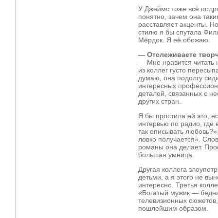
У Джеймс тоже всё подр
понятно, зачем она таки
расставляет акценты. Но
стилю я бы спутала Фил
Мёрдок. Я её обожаю.
— Отслеживаете творч
— Мне нравится читать 
из коллег густо пересы
думаю, она подолгу сиди
интересных профессион
деталей, связанных с н
других стран.
Я бы простила ей это, е
интервью по радио, где 
так описывать любовь?»,
ловко получается». Слов
романы она делает. Про
большая умница.
Другая коллега злоупот
детьми, а я этого не вы
интересно. Третья колл
«Богатый мужик — бедна
телевизионных сюжетов
пошлейшим образом.