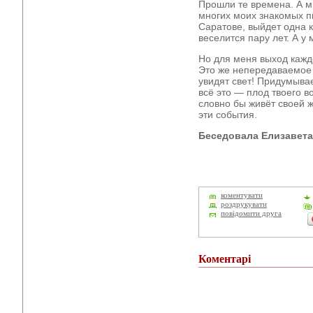
Прошли те времена. А мн
многих моих знакомых пи
Саратове, выйдет одна к
веселится пару лет. А у
Но для меня выход кажд
Это же непередаваемое ч
увидят свет! Придумыва
всё это — плод твоего в
словно бы живёт своей ж
эти события.
Беседовала Елизавета
коментувати
роздрукувати
повідомити друга
Коментарі