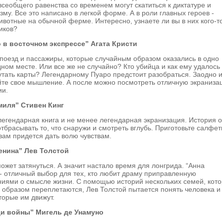
сеобщего равенства со временем могут скатиться к диктатуре и
зму. Все это написано в легкой форме. А в роли главных героев -
вотные на обычной ферме. Интересно, узнаете ли вы в них кого-то
ников?
 в восточном экспрессе” Агата Кристи
оезд и пассажиры, которые случайным образом оказались в одно
дном месте. Или все же не случайно? Кто убийца и как ему удалось 
утать карты? Легендарному Пуаро предстоит разобраться. Заодно 
йте свое мышление. А после можно посмотреть отличную экраниза
ии.
миля” Стивен Кинг
егендарная книга и не менее легендарная экранизация. История о
отбрасывать то, что снаружи и смотреть вглубь. Приготовьте салфет
вам придется дать волю чувствам.
енина” Лев Толстой
ожет затянуться. А значит настало время для лонгрида. “Анна
- отличный выбор для тех, кто любит драму приправленную
иями о смысле жизни. С помощью историй нескольких семей, кот
образом переплетаются, Лев Толстой пытается понять человека и
оторые им движут.
и войны” Мигель де Унамуно