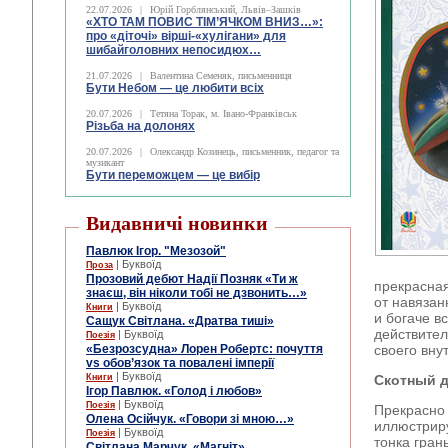
22.07.2026
|
Юрій Горблянський, Львів–Зашків
«ХТО ТАМ ПОВИС ТІМ’ЯЧКОМ ВНИЗ…»:
про «діточі» вірші-«хулігани» для
шибайголовних непосидюх…
21.07.2026
|
Валентина Семеняк, письменниця
Бути Небом ― це любити всіх
20.07.2026
|
Тетяна Торак, м. Івано-Франківськ
Різьба на долонях
20.07.2026
|
Олександр Козинець, письменник, педагог та
музикант
Бути переможцем — це вибір
Видавничі новинки
Павлюк Ігор. "Мезозой"
| Буквоїд
Проза
Прозовий дебют Надії Позняк «Ти ж
прекрасная
знаєш, він ніколи тобі не дзвонить…»
от навязан
| Буквоїд
Книги
и богаче в
Сащук Світлана. «Дратва тиші»
действител
| Буквоїд
Поезія
«Безрозсудна» Лорен Робертс: почуття
своего вну
vs обов’язок та повалені імперії
| Буквоїд
Книги
Скотный 
Ігор Павлюк. «Голод і любов»
| Буквоїд
Поезія
Прекрасно 
Олена Осійчук. «Говори зі мною…»
иллюстриру
| Буквоїд
Поезія
тонка гран
Світлана Марчук. «Магніт»