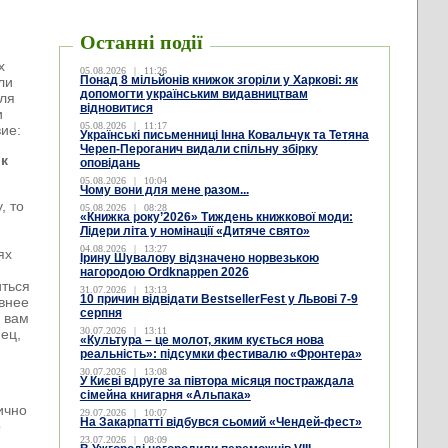
Останні події
х
05.08.2026
|
11:26
Понад 8 мільйонів книжок згоріли у Харкові: як
ли
допомогти українським видавництвам
для
відновитися
и
05.08.2026
|
11:17
вие:
Українські письменниці Інна Ковальчук та Тетяна
Череп-Пероганич видали спільну збірку
рк
оповідань
05.08.2026
|
10:04
Чому вони для мене разом...
, то
05.08.2026
|
08:28
«Книжка року’2026» Тиждень книжкової моди:
Лідери літа у номінації «Дитяче свято»
04.08.2026
|
13:27
ях
Ірину Шувалову відзначено норвезькою
нагородою Ordknappen 2026
иться
31.07.2026
|
13:13
10 причин відвідати BestsellerFest у Львові 7-9
ивнее
серпня
о вам
30.07.2026
|
13:11
ец,
«Культура – це молот, яким кується нова
реальність»: підсумки фестивалю «Фронтера»
30.07.2026
|
13:08
У Києві вдруге за півтора місяця постраждала
сімейна книгарня «Альпака»
ично
29.07.2026
|
10:07
На Закарпатті відбувся сьомий «Чендей-фест»
о
23.07.2026
|
08:09