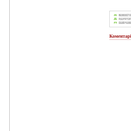
коменту
роздрук
повідом
Коментар