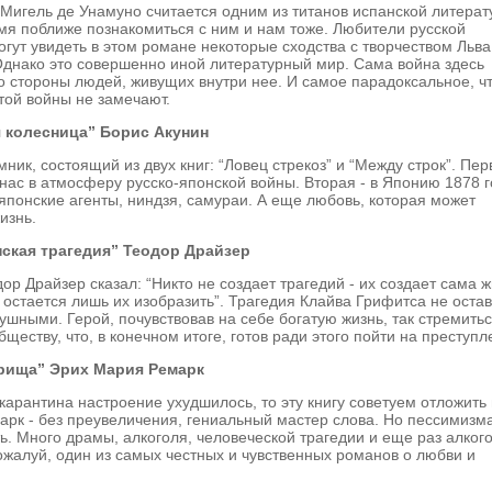
Мигель де Унамуно считается одним из титанов испанской литерат
я поближе познакомиться с ним и нам тоже. Любители русской
огут увидеть в этом романе некоторые сходства с творчеством Льва
Однако это совершенно иной литературный мир. Сама война здесь
о стороны людей, живущих внутри нее. И самое парадоксальное, ч
этой войны не замечают.
 колесница” Борис Акунин
мник, состоящий из двух книг: “Ловец стрекоз” и “Между строк”. Пер
нас в атмосферу русско-японской войны. Вторая - в Японию 1878 г
 японские агенты, ниндзя, самураи. А еще любовь, которая может
изнь.
ская трагедия” Теодор Драйзер
дор Драйзер сказал: “Никто не создает трагедий - их создает сама ж
остается лишь их изобразить”. Трагедия Клайва Грифитса не остав
ушными. Герой, почувствовав на себе богатую жизнь, так стремитьс
ществу, что, в конечном итоге, готов ради этого пойти на преступ
рища” Эрих Мария Ремарк
 карантина настроение ухудшилось, то эту книгу советуем отложить
арк - без преувеличения, гениальный мастер слова. Но пессимизм
ь. Много драмы, алкоголя, человеческой трагедии и еще раз алкого
ожалуй, один из самых честных и чувственных романов о любви и