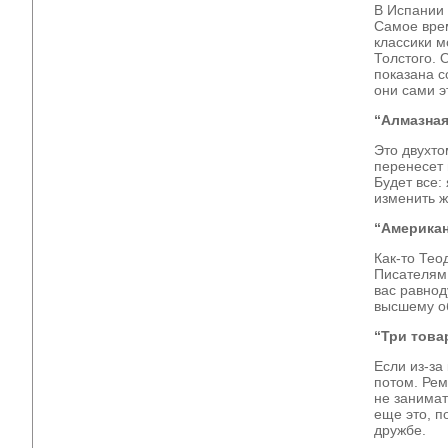
В Испании 
Самое врем
классики м
Толстого. 
показана с
они сами 
“Алмазная
Это двухто
перенесет 
Будет все:
изменить ж
“Американ
Как-то Тео
Писателям 
вас равнод
высшему об
“Три това
Если из-за
потом. Рем
не занимат
еще это, п
дружбе.