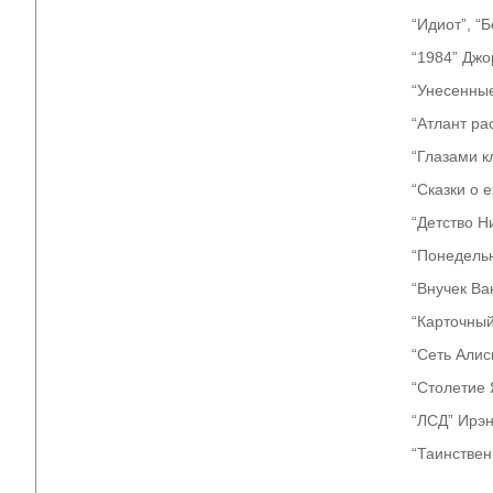
“Идиот”, “
“1984” Дж
“Унесенны
“Атлант ра
“Глазами к
“Сказки о 
“Детство Н
“Понедельн
“Внучек Ва
“Карточны
“Сеть Алис
“Столетие 
“ЛСД” Ирэн
“Таинствен