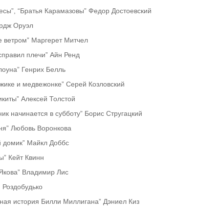
Бесы”, “Братья Карамазовы” Федор Достоевский
ордж Оруэл
е ветром” Маргерет Митчел
справил плечи” Айн Ренд
лоуна” Генрих Белль
ежике и медвежонке” Серей Козловский
икиты” Алексей Толстой
ик начинается в субботу” Борис Стругацкий
ня” Любовь Воронкова
й домик” Майкл Доббс
ы” Кейт Квинн
Якова” Владимир Лис
 Роздобудько
ная история Билли Миллигана” Дэниел Киз