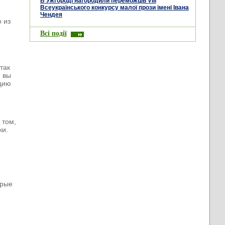
В Ужгороді нагородили переможців VIII
Всеукраїнського конкурсу малої прози імені Івана
Чендея
 из
Всі події
так
и вы
цию
 том,
ки.
орые