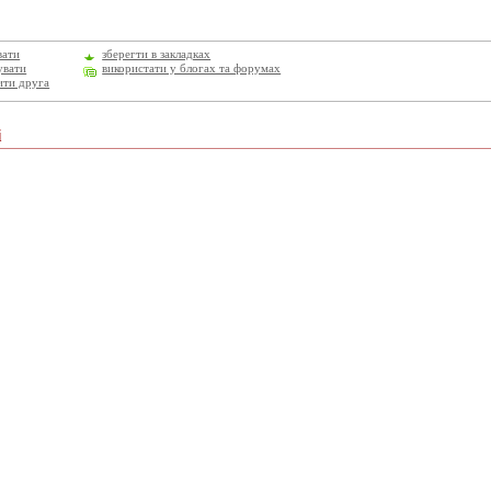
вати
зберегти в закладках
увати
використати у блогах та форумах
ити друга
і