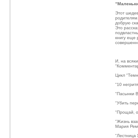
“Маленьки
Этот шедев
родителям.
добрую ска
Это расска
подвластны
книгу еще 
совершенн
И, на всяк
“Коммента
Цикл “Темн
“10 негрит
“Пасынки 
“Убить пе
“Прощай, о
“Жизнь вза
Мария Рем
“Лестница 