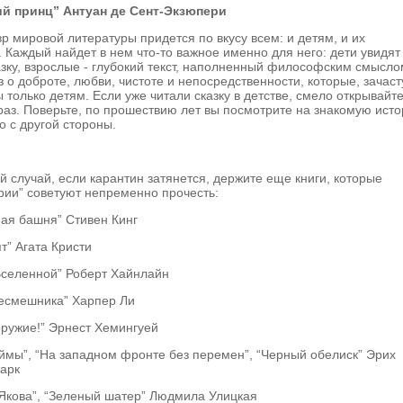
й принц” Антуан де Сент-Экзюпери
р мировой литературы придется по вкусу всем: и детям, и их
 Каждый найдет в нем что-то важное именно для него: дети увидят
зку, взрослые - глубокий текст, наполненный философским смысло
з о доброте, любви, чистоте и непосредственности, которые, зачаст
 только детям. Если уже читали сказку в детстве, смело открывайт
раз. Поверьте, по прошествию лет вы посмотрите на знакомую ист
о с другой стороны.
ий случай, если карантин затянется, держите еще книги, которые
рии” советуют непременно прочесть:
ая башня” Стивен Кинг
ят” Агата Кристи
Вселенной” Роберт Хайнлайн
ресмешника” Харпер Ли
ружие!” Эрнест Хемингуей
ймы”, “На западном фронте без перемен”, “Черный обелиск” Эрих
арк
Якова”, “Зеленый шатер” Людмила Улицкая