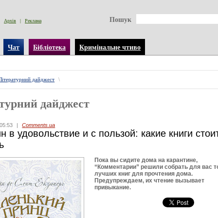
Пошук
Архів
|
Реклама
Чат
Бібліотека
Кримінальне чтиво
Літературний дайджест
\
турний дайджест
05:53
|
Comments.ua
н в удовольствие и с пользой: какие книги стои
ь
Пока вы сидите дома на карантине,
“Комментарии” решили собрать для вас т
лучших книг для прочтения дома.
Предупреждаем, их чтение вызывает
привыкание.