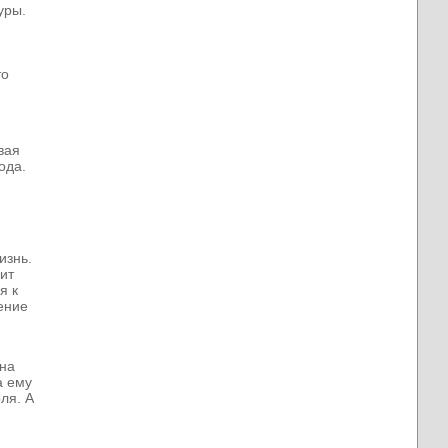
уры.
то
вая
ода.
изнь.
ит
я к
ление
 на
а ему
ля. А