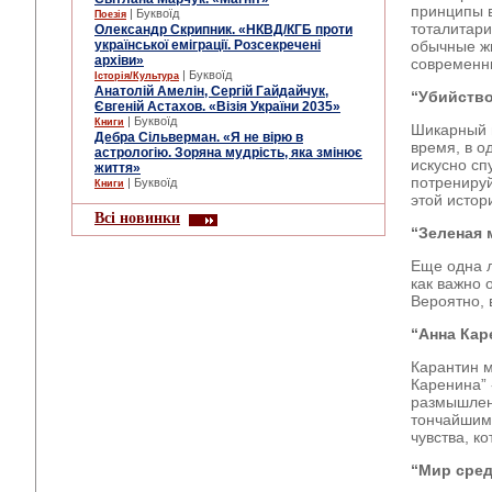
принципы в
| Буквоїд
Поезія
тоталитари
Олександр Скрипник. «НКВД/КГБ проти
української еміграції. Розсекречені
обычные жи
архіви»
современ
| Буквоїд
Історія/Культура
Анатолій Амелін, Сергій Гайдайчук,
“Убийство
Євгеній Астахов. «Візія України 2035»
| Буквоїд
Книги
Шикарный п
Дебра Сільверман. «Я не вірю в
время, в о
астрологію. Зоряна мудрість, яка змінює
искусно сп
життя»
потрениру
| Буквоїд
Книги
этой истор
Всі новинки
“Зеленая 
Еще одна л
как важно 
Вероятно, 
“Анна Кар
Карантин м
Каренина” 
размышлен
тончайшим 
чувства, к
“Мир сред