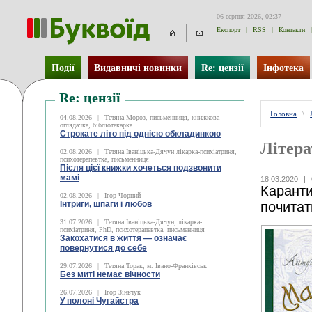
06 серпня 2026, 02:37
Експорт
|
RSS
|
Контакти
|
Події
Видавничі новинки
Re: цензії
Інфотека
Re: цензії
Головна
\
04.08.2026
|
Тетяна Мороз, письменниця, книжкова
оглядачка, бібліотекарка
Строкате літо під однією обкладинкою
Літера
02.08.2026
|
Тетяна Іваніцька-Дячун лікарка-психіатриня,
психотерапевтка, письменниця
Після цієї книжки хочеться подзвонити
мамі
18.03.2020
|
Каранти
02.08.2026
|
Ігор Чорний
Інтриги, шпаги і любов
почитат
31.07.2026
|
Тетяна Іваніцька-Дячун, лікарка-
психіатриня, PhD, психотерапевтка, письменниця
Закохатися в життя — означає
повернутися до себе
29.07.2026
|
Тетяна Торак, м. Івано-Франківськ
Без миті немає вічности
26.07.2026
|
Ігор Зіньчук
У полоні Чугайстра