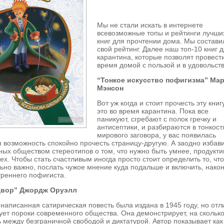
Мы не стали искать в интернете
всевозможные топы и рейтинги лучши
книг для прочтении дома. Мы состави
свой рейтинг. Далее наш топ-10 книг 
карантина, которые позволят провест
время домой с пользой и в удовольст
“Тонкое искусство пофигизма” Ма
Мэнсон
Вот уж когда и стоит прочесть эту книгу
это во время карантина. Пока все
паникуют, сгребают с полок гречку и
антисептики, и разбираются в тонкост
мирового заговора, у вас появилась
 возможность спокойно прочесть страницу-другую. А заодно избав
ных обществом стереотипов о том, что нужно быть умнее, продукт
сех. Чтобы стать счастливым иногда просто стоит определить то, чт
ьно важно, послать чужое мнение куда подальше и включить, након
треннего пофигиста.
двор” Джордж Оруэлл
написанная сатирическая повесть была издана в 1945 году, но отл
ет пороки современного общества. Она демонстрирует, на скольк
ь между безграничной свободой и диктатурой. Автор показывает как