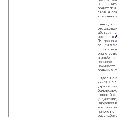
воспринима
родителей 
себя. А бл
классный м
Еще одно д
бесшабашно
абстрактный
интервью
"Недавно я
вещей в мо
спросила е
она ответи
и оно!». В
начинаете 
начинаете.
большим бу
Отдельно с
книги. По 
украински
балансируе
женской са
уединение,
Здоровая в
многими ка
ничего не 
расслабить