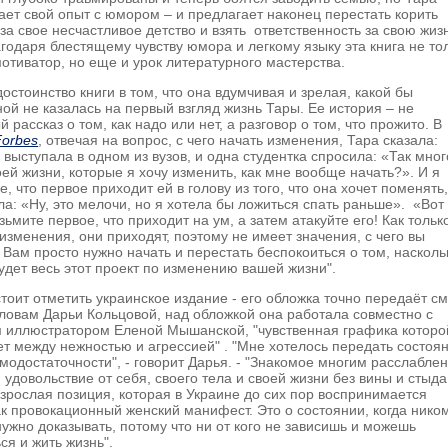
ет свой опыт с юмором – и предлагает наконец перестать корить
за свое несчастливое детство и взять ответственность за свою жиз
агодаря блестящему чувству юмора и легкому языку эта книга не то
отиватор, но еще и урок литературного мастерства.
остоинство книги в том, что она вдумчивая и зрелая, какой бы
й не казалась на первый взгляд жизнь Тары. Ее история – не
 рассказ о том, как надо или нет, а разговор о том, что прожито. В
Forbes
, отвечая на вопрос, с чего начать изменения, Тара сказала:
 выступала в одном из вузов, и одна студентка спросила: «Так мног
ей жизни, которые я хочу изменить, как мне вообще начать?». И я
е, что первое приходит ей в голову из того, что она хочет поменять,
ла: «Ну, это мелочи, но я хотела бы ложиться спать раньше». «Вот
озьмите первое, что приходит на ум, а затем атакуйте его! Как тольк
изменения, они приходят, поэтому не имеет значения, с чего вы
 Вам просто нужно начать и перестать беспокоиться о том, насколь
дет весь этот проект по изменению вашей жизни".
тоит отметить украинское издание - его обложка точно передаёт с
словам Дарьи Кольцовой, над обложкой она работала совместно с
м иллюстратором Еленой Мышанской, "чувственная графика которо
т между нежностью и агрессией" . "Мне хотелось передать состоя
модостаточности", - говорит Дарья. - "Знакомое многим расслабле
 удовольствие от себя, своего тела и своей жизни без вины и стыда
зрослая позиция, которая в Украине до сих пор воспринимается
к провокационный женский манифест. Это о состоянии, когда нико
нужно доказывать, потому что ни от кого не зависишь и можешь
ся и жить жизнь".