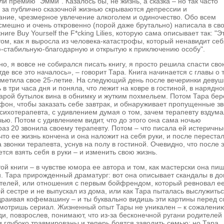
ли премию "Эмми". Казалось бы, не жизнь, а сказка – но так часто
о за публично сказочной жизнью скрываются депрессии и
ние, чрезмерное увлечение алкоголем и одиночество. Обо всем
смешно и очень откровенно (порой даже брутально) написала в св
иге Buy Yourself the F*cking Lilies, которую сама описывает так: "Э
том, как я выросла из человека-катастрофы, который ненавидит себ
-стабильную-благодарную и открытую к приключению особу".
но, я вовсе не собирался писать книгу, я просто решила спасти св
 где все это началось», – говорит Тара. Книга начинается с главы о 
тметила свое 25-летие. На следующий день после вечеринки девуш
 в три часа дня и поняла, что лежит на ковре в гостиной, в нарядн
парой бутылок вина в обнимку и жутким похмельем. Потом Тара бер
фон, чтобы заказать себе завтрак, и обнаруживает пропущенные з
психотерапевта, с удивлением думая о том, зачем терапевту вздум
чью. Потом с удивлением видит, что до этого она сама ночью
аз 20 звонила своему терапевту. Потом – что писала ей истеричн
 что ее жизнь кончена и она наложит на себя руки, и после переста
а звонки терапевта, уснув на полу в гостиной. Очевидно, что после 
тся взять себя в руки – и изменить свою жизнь.
той книги – в чувстве юмора ее автора и том, как мастерски она пи
и. Тара прирожденный драматург: вот она описывает скандалы в д
телей, или отношения с первым бойфрендом, который ревновал ее
й сестре и не выпускал из дома, или как Тара пыталась выслужитьс
драивая кофемашину – и ты буквально видишь эти картины перед с
смотришь сериал. Жизненный опыт Тары не уникален – к сожалени
и, повзрослев, понимают, что из-за бесконечной ругани родителей
и глубоко травмированы и теперь боятся заводить семью; но Тара