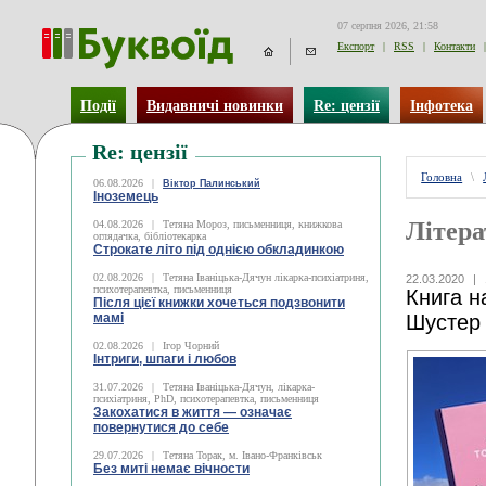
07 серпня 2026, 21:58
Експорт
|
RSS
|
Контакти
|
Події
Видавничі новинки
Re: цензії
Інфотека
Re: цензії
Головна
\
06.08.2026
|
Віктор Палинський
Іноземець
Літера
04.08.2026
|
Тетяна Мороз, письменниця, книжкова
оглядачка, бібліотекарка
Строкате літо під однією обкладинкою
02.08.2026
|
Тетяна Іваніцька-Дячун лікарка-психіатриня,
22.03.2020
|
психотерапевтка, письменниця
Книга н
Після цієї книжки хочеться подзвонити
мамі
Шустер
02.08.2026
|
Ігор Чорний
Інтриги, шпаги і любов
31.07.2026
|
Тетяна Іваніцька-Дячун, лікарка-
психіатриня, PhD, психотерапевтка, письменниця
Закохатися в життя — означає
повернутися до себе
29.07.2026
|
Тетяна Торак, м. Івано-Франківськ
Без миті немає вічности