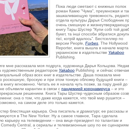
Пока люди сметают с книжных полок
роман Камю "Чума", преумножая и та
зашкаливающую тревожность, редакт
отдела культуры Дарья Слободяник п
очень смешную и жизнеутверждающу
книгу Тары Шустер "Купи собі той дов
букет, та інші способи зібратися докупи
тієї, котрій вдалось". Бестселлер по
версии People,
Forbes
, The Hollywood
Reporter, книга вышла в начале марта
украинском в издательстве
Yakaboo
Publishing.
иге мне рассказала моя подруга, художница Дарья Кольцова. Неда
а художественным редактором
Yakaboo
Publishing и сейчас отвечае
визуальный образ всех книг в издательстве. Даша показала мне
 роскошную, броскую и при этом тонкую обложку будущей книги – 
в книгу мгновенно. Читать ее я начала чуть позже, за пару дней до 
ине объявили карантин в связи с
пандемией коронавируса
– и это
 прекрасным решением. Книга Тары Шустер чудесным образом созв
мени: она о том, что даже когда кажется, что твой мир рушится –
озможно, на самом деле это только кажется.
тер блестящая карьера. Она писатель и драматург, ее рассказы и
ликуются в The New Yorker. Ну а самое главное, Тара сделала
ю карьеру на телевидении – она вице-президент по талантам и
 Comedy Central, а сериалы и телевизионные шоу по ее сценариям