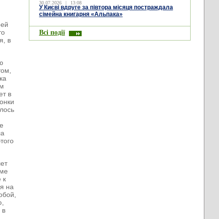
30.07.2026
|
13:08
У Києві вдруге за півтора місяця постраждала
сімейна книгарня «Альпака»
оей
то
Всі події
я, в
ою
том,
ка
ом
ет в
вонки
алось
ые
ла
этого
шет
оме
 к
я на
обой,
ю,
 в