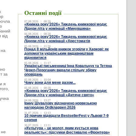
к
Останні події
ор
рочла
07.08.2026
|
08:20
«Книжка року’2026» Тиждень книжкової моди:
ю
Лідери літа у номінації «Минувшина»
баний
06.08.2026
|
08:20
 від
«Книжка року’2026» Тиждень книжкової моди:
Лідери літа у номінації «Хрестоматія
05.08.2026
|
11:26
Понад 8 мільйонів книжок згоріли у Харкові: як
 на
допомогти українським видавництвам
відновитися
05.08.2026
|
11:17
Українські письменниці Інна Ковальчук та Тетяна
вно
Череп-Пероганич видали спільну збірку
т за
оповідань
05.08.2026
|
10:04
Чому вони для мене разом...
и я
того,
05.08.2026
|
08:28
«Книжка року’2026» Тиждень книжкової моди:
Лідери літа у номінації «Дитяче свято»
учна
04.08.2026
|
13:27
Ірину Шувалову відзначено норвезькою
нагородою Ordknappen 2026
31.07.2026
|
13:13
10 причин відвідати BestsellerFest у Львові 7-9
серпня
30.07.2026
|
13:11
«Культура – це молот, яким кується нова
 не
реальність»: підсумки фестивалю «Фронтера»