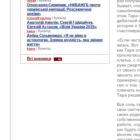
раз получа
| Буквоїд
Поезія
Олександр Скрипник. «НКВД/КГБ проти
бывает, чт
української еміграції. Розсекречені
самобичева
архіви»
этом Тара 
| Буквоїд
Історія/Культура
дебютной кн
Анатолій Амелін, Сергій Гайдайчук,
история о 
Євгеній Астахов. «Візія України 2035»
счастливую
| Буквоїд
Книги
Дебра Сільверман. «Я не вірю в
«Если чест
астрологію. Зоряна мудрість, яка змінює
життя»
жизнь. Вот
| Буквоїд
Книги
как Тара о
проснулась
Всі новинки
платье, с 
руки смарт
от своего 
звонить но
примерно р
смс о том,
отвечать н
Тара решае
Вся соль э
свои скетч
своих роди
собственно
работе, от
как будто 
многие люд
детстве он