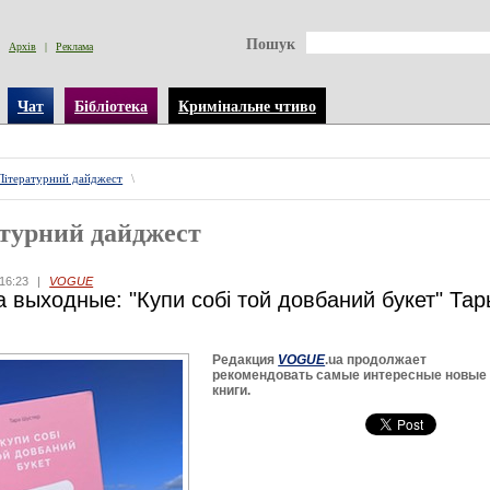
Пошук
Архів
|
Реклама
Чат
Бібліотека
Кримінальне чтиво
Літературний дайджест
\
турний дайджест
16:23
|
VOGUE
а выходные: "Купи собі той довбаний букет" Та
Редакция
VOGUE
.ua продолжает
рекомендовать самые интересные новые
книги.