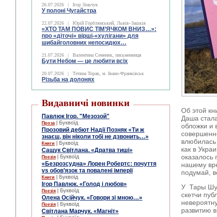
26.07.2026
|
Ігор Зіньчук
У полоні Чугайстра
22.07.2026
|
Юрій Горблянський, Львів–Зашків
«ХТО ТАМ ПОВИС ТІМ’ЯЧКОМ ВНИЗ…»:
про «діточі» вірші-«хулігани» для
шибайголовних непосидюх…
21.07.2026
|
Валентина Семеняк, письменниця
Бути Небом ― це любити всіх
20.07.2026
|
Тетяна Торак, м. Івано-Франківськ
Різьба на долонях
Видавничі новинки
Об этой кн
Павлюк Ігор. "Мезозой"
Даша стал
| Буквоїд
Проза
обложки и 
Прозовий дебют Надії Позняк «Ти ж
совершенно
знаєш, він ніколи тобі не дзвонить…»
влюбилась 
| Буквоїд
Книги
как в Укра
Сащук Світлана. «Дратва тиші»
оказалось
| Буквоїд
Поезія
«Безрозсудна» Лорен Робертс: почуття
нашему вре
vs обов’язок та повалені імперії
подумай, в
| Буквоїд
Книги
Ігор Павлюк. «Голод і любов»
У Тары Шус
| Буквоїд
Поезія
скетчи пуб
Олена Осійчук. «Говори зі мною…»
невероятну
| Буквоїд
Поезія
развитию в
Світлана Марчук. «Магніт»