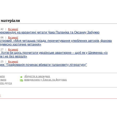
 матеріали
:42
|
Re:цензії
екомендує на карантині читати Чака Паланіка та Оксаниу Забужко
:06
|
Re:цензії
стровий. «Моя читацька тріада: перечитування улюблених авторів, фахова
 зумисно хаотичне читання»
:27
|
Re:цензії
 Хотів би щось прочитати українське авантюрне – щоб як у Шевченка «із
 і не без моралі»
:25
|
Re:цензії
юк: “Графоманія починає вбивати талановиту літературу”
вати
зберегти в закладках
увати
використати у блогах та форумах
ити друга
і