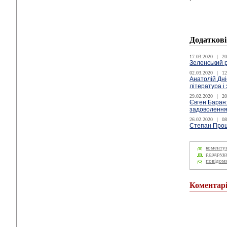
Додаткові
17.03.2020
|
20
Зеленський р
02.03.2020
|
12
Анатолій Дні
література і
29.02.2020
|
20
Євген Баран:
задоволенням
26.02.2020
|
08
Степан Проц
коменту
роздрук
повідом
Коментар