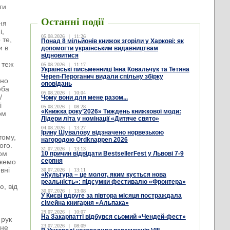
ти
Останні події
ня
і,
05.08.2026
|
11:26
 те,
Понад 8 мільйонів книжок згоріли у Харкові: як
и в
допомогти українським видавництвам
відновитися
 теж
05.08.2026
|
11:17
Українські письменниці Інна Ковальчук та Тетяна
Череп-Пероганич видали спільну збірку
вно
оповідань
еба
05.08.2026
|
10:04
/
Чому вони для мене разом...
і
05.08.2026
|
08:28
«Книжка року’2026» Тиждень книжкової моди:
ом
Лідери літа у номінації «Дитяче свято»
04.08.2026
|
13:27
Ірину Шувалову відзначено норвезькою
тому,
нагородою Ordknappen 2026
ого.
31.07.2026
|
13:13
ком
10 причин відвідати BestsellerFest у Львові 7-9
серпня
ожемо
вні
30.07.2026
|
13:11
«Культура – це молот, яким кується нова
реальність»: підсумки фестивалю «Фронтера»
, від
30.07.2026
|
13:08
У Києві вдруге за півтора місяця постраждала
сімейна книгарня «Альпака»
29.07.2026
|
10:07
На Закарпатті відбувся сьомий «Чендей-фест»
 рук
23.07.2026
|
08:09
шне