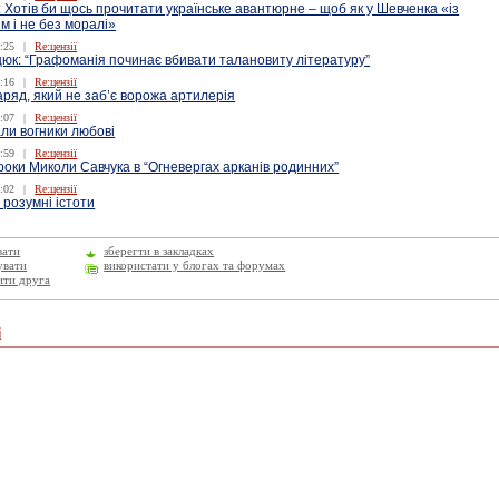
 Хотів би щось прочитати українське авантюрне – щоб як у Шевченка «із
 і не без моралі»
:25
|
Re:цензії
юк: “Графоманія починає вбивати талановиту літературу”
:16
|
Re:цензії
ряд, який не заб’є ворожа артилерія
:07
|
Re:цензії
ли вогники любові
:59
|
Re:цензії
роки Миколи Савчука в “Огневергах арканів родинних”
:02
|
Re:цензії
і розумні істоти
вати
зберегти в закладках
увати
використати у блогах та форумах
ити друга
і