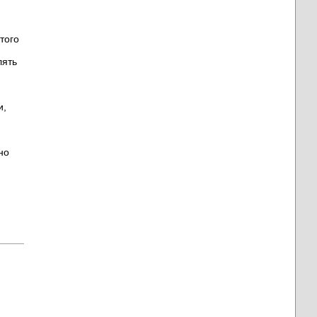
 того
лять
и,
но