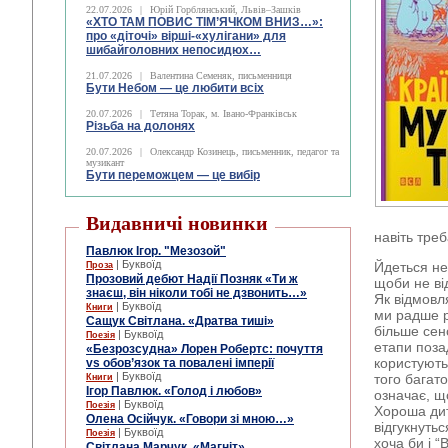
22.07.2026
|
Юрій Горблянський, Львів–Зашків
«ХТО ТАМ ПОВИС ТІМ’ЯЧКОМ ВНИЗ…»:
про «діточі» вірші-«хулігани» для
шибайголовних непосидюх…
21.07.2026
|
Валентина Семеняк, письменниця
Бути Небом ― це любити всіх
20.07.2026
|
Тетяна Торак, м. Івано-Франківськ
Різьба на долонях
20.07.2026
|
Олександр Козинець, письменник, педагог та
музикант
Бути переможцем — це вибір
Видавничі новинки
навіть треб
Павлюк Ігор. "Мезозой"
| Буквоїд
Йдеться не
Проза
Прозовий дебют Надії Позняк «Ти ж
щоби не ві
знаєш, він ніколи тобі не дзвонить…»
Як відмовля
| Буквоїд
Книги
ми радше р
Сащук Світлана. «Дратва тиші»
більше сен
| Буквоїд
Поезія
етапи поза
«Безрозсудна» Лорен Робертс: почуття
користують
vs обов’язок та повалені імперії
| Буквоїд
того багат
Книги
Ігор Павлюк. «Голод і любов»
означає, щ
| Буквоїд
Поезія
Хороша дит
Олена Осійчук. «Говори зі мною…»
відгукнутьс
| Буквоїд
Поезія
хоча би і “
Світлана Марчук. «Магніт»