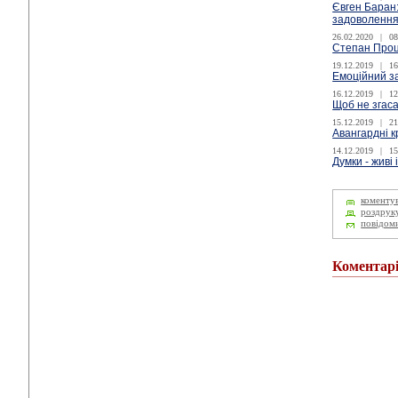
Євген Баран:
задоволенням
26.02.2020
|
08
Степан Проц
19.12.2019
|
16
Емоційний за
16.12.2019
|
12
Щоб не згаса
15.12.2019
|
21
Авангардні к
14.12.2019
|
15
Думки - живі 
коменту
роздрук
повідом
Коментар