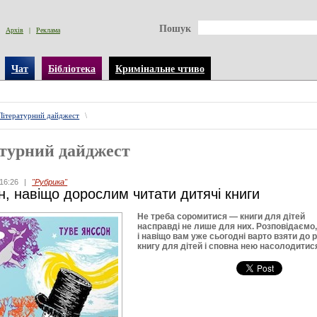
Пошук
Архів
|
Реклама
Чат
Бібліотека
Кримінальне чтиво
Літературний дайджест
\
турний дайджест
16:26
|
"Рубрика"
н, навіщо дорослим читати дитячі книги
Не треба соромитися — книги для дітей
насправді не лише для них. Розповідаємо
і навіщо вам уже сьогодні варто взяти до 
книгу для дітей і сповна нею насолодитис