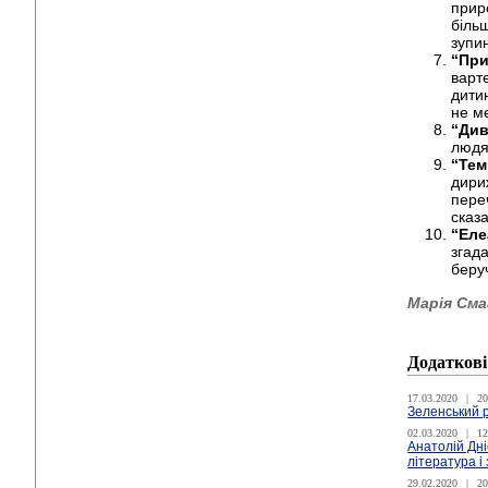
прир
більш
зупи
“При
варте
дитин
не м
“Див
людян
“Тем
дириж
переч
сказ
“Еле
згад
беру
Марія Сма
Додаткові
17.03.2020
|
20
Зеленський р
02.03.2020
|
12
Анатолій Дні
література і
29.02.2020
|
20