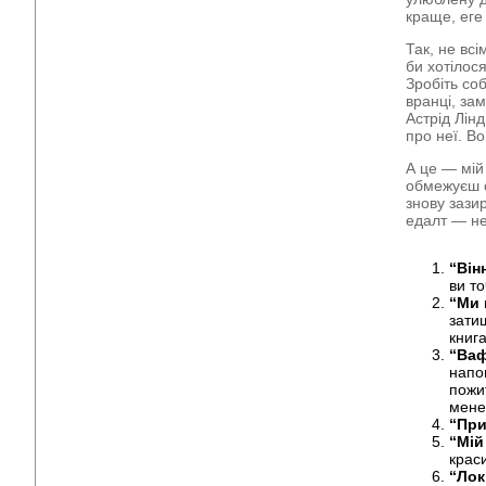
краще, ег
Так, не вс
би хотілося
Зробіть соб
вранці, зам
Астрід Лінд
про неї. В
А це — мій
обмежуєш с
знову зазир
едалт — не
“Він
ви т
“Ми 
затиш
книга
“Ваф
напо
пожи
мене
“При
“Мій
краси
“Лок