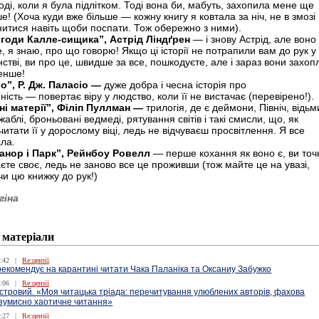
оді, коли я була підлітком. Тоді вона би, мабуть, захопила мене ще
е! (Хоча куди вже більше — кожну книгу я ковтала за ніч, не в змозі
нитися навіть щоби поспати. Тож обережно з ними).
годи Калле-сищика”, Астрід Ліндґрен
— і знову Астрід, але воно
, я знаю, про що говорю! Якщо ці історії не потрапили вам до рук у
стві, ви про це, швидше за все, пошкодуєте, але і зараз вони захоп
енше!
о”, Р. Дж. Паласіо
—
дуже добра і чесна історія про
ість — повертає віру у людство, коли її не вистачає (перевірено!).
ні матерії”, Філіп Пуллман
—
трилогія, де є деймони, Північ, відьм
аблі, броньовані ведмеді, рятування світів і такі смисли, що, як
итати її у дорослому віці, ледь не відчуваєш просвітлення. Я все
ала.
анор і Парк”, Рейнбоу Ровелл
— перше кохання як воно є, ви точ
аєте своє, ледь не заново все це проживши (тож майте це на увазі,
чи цю книжку до рук!)
гіна
 матеріали
:42
|
Re:цензії
екомендує на карантині читати Чака Паланіка та Оксаниу Забужко
:06
|
Re:цензії
стровий. «Моя читацька тріада: перечитування улюблених авторів, фахова
 зумисно хаотичне читання»
:27
|
Re:цензії