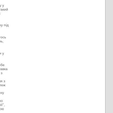
у у
такий
є
ку під
гось
ь,
и у
ебе
тавка
 з
я з
 теж
ину
по
ії”,
вою