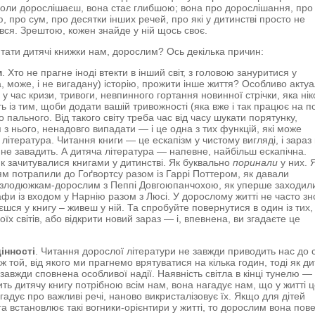
оли дорослішаєш, вона стає глибшою; вона про дорослішання, про
, про сум, про десятки інших речей, про які у дитинстві просто не
ся. Зрештою, кожен знайде у ній щось своє.
тати дитячі книжки нам, дорослим? Ось декілька причин:
м
. Хто не прагне іноді втекти в інший світ, з головою зануритися у
а, може, і не вигадану) історію, прожити інше життя? Особливо акту
у час кризи, тривоги, невпинного гортання новинної стрічки, яка ні
ть із тим, щоби додати вашій тривожності (яка вже і так працює на п
 пального. Від такого світу треба час від часу шукати порятунку,
 з нього, ненадовго випадати — і це одна з тих функцій, які може
література. Читання книги — це ескапізм у чистому вигляді, і зараз 
 не завадить. А дитяча література — напевне, найбільш ескапічна.
як зачитувалися книгами у дитинстві. Як буквально
поринали
у них. Я
м потрапили до Гоґвортсу разом із Гаррі Поттером, як давали
злодюжкам-дорослим з Пеппі Довгоюпанчохою, як уперше заходил
афи із входом у Нарнію разом з Люсі. У дорослому житті не часто зн
єшся у книгу – живеш у ній. Та спробуйте повернутися в один із тих,
оїх світів, або відкрити новий зараз — і, впевнена, ви згадаєте це
цінності
. Читання дорослої літератури не завжди приводить нас до с
ж той, від якого ми прагнемо врятуватися на кілька годин, тоді як д
 завжди сповнена особливої надії. Наявність світла в кінці тунелю —
ить дитячу книгу потрібною всім нам, вона нагадує нам, що у житті 
агадує про важливі речі, наново викристалізовує їх. Якщо для дітей
га встановлює такі вогники-орієнтири у житті, то дорослим вона пов