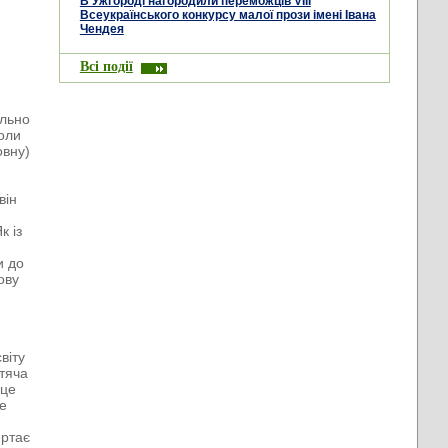
В Ужгороді нагородили переможців VIII
Всеукраїнського конкурсу малої прози імені Івана
Чендея
Всі події
ально
коли
овну)
він
к із
и до
ову
віту
итяча
 це
це
ертає