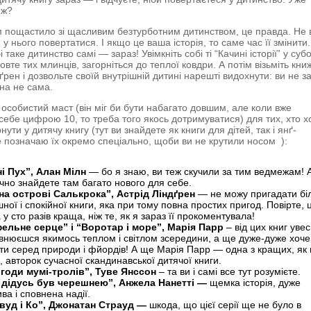
е ж?
ім пощастило зі щасливим безтурботним дитинством, це правда. Не 
 у нього повертатися. І якщо це ваша історія, то саме час її змінити.
і таке дитинство самі — зараз! Увімкніть собі ті “Качині історії” у суб
овте тих млинців, загорніться до теплої ковдри. А потім візьміть кни
ґрен і дозвольте своїй внутрішній дитині нарешті видохнути: ви не з
она не сама.
 особистий маст (він міг би бути набагато довшим, але коли вже
ебе цифрою 10, то треба того якось дотримуватися) для тих, хто х
нути у дитячу книгу (тут ви знайдете як книги для дітей, так і янґ-
 позначаю їх окремо спеціально, щоби ви не крутили носом ):
ні Пух”, Алан Мілн
— бо я знаю, ви теж скучили за тим ведмежам! 
очно знайдете там багато нового для себе.
на острові Салькрока”, Астрід Ліндґрен
— не можу пригадати бі
ної і спокійної книги, яка при тому повна простих пригод. Повірте, 
 у сто разів краща, ніж те, як я зараз її прокоментувала!
ельне серце” і “Воротар і море”, Марія Парр
– від цих книг увес
внюєшся якимось теплом і світлом зсередини, а ще дуже-дуже хоч
ти серед природи і фйордів! А ще Марія Парр — одна з кращих, як
, авторок сучасної скандинавської дитячої книги.
годи мумі-тролів”, Туве Янссон
– та ви і самі все тут розумієте.
 дідусь був черешнею”, Анжела Нанетті
—
щемка історія, дуже
ва і сповнена надії.
вуд і Ко”, Джонатан Страуд
—
шкода, що цієї серії ще не було в