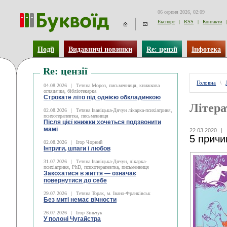
06 серпня 2026, 02:09
Експорт
|
RSS
|
Контакти
|
Події
Видавничі новинки
Re: цензії
Інфотека
Re: цензії
Головна
\
04.08.2026
|
Тетяна Мороз, письменниця, книжкова
оглядачка, бібліотекарка
Строкате літо під однією обкладинкою
Літера
02.08.2026
|
Тетяна Іваніцька-Дячун лікарка-психіатриня,
психотерапевтка, письменниця
Після цієї книжки хочеться подзвонити
мамі
22.03.2020
|
5 причи
02.08.2026
|
Ігор Чорний
Інтриги, шпаги і любов
31.07.2026
|
Тетяна Іваніцька-Дячун, лікарка-
психіатриня, PhD, психотерапевтка, письменниця
Закохатися в життя — означає
повернутися до себе
29.07.2026
|
Тетяна Торак, м. Івано-Франківськ
Без миті немає вічности
26.07.2026
|
Ігор Зіньчук
У полоні Чугайстра