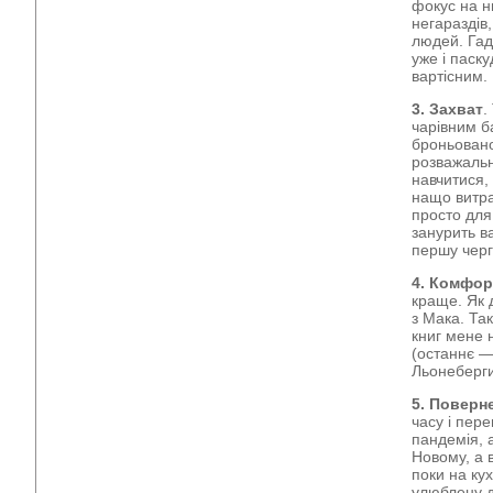
фокус на н
негараздів
людей. Гад
уже і паск
вартісним.
3. Захват
.
чарівним б
броньовано
розважальн
навчитися,
нащо витра
просто для
занурить в
першу черг
4. Комфор
краще. Як 
з Мака. Так
книг мене 
(останнє —
Льонеберги
5. Поверн
часу і пере
пандемія, 
Новому, а в
поки на ку
улюблену д