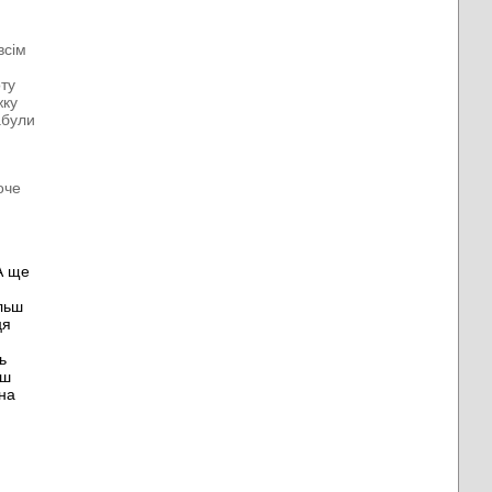
всім
оту
жку
абули
оче
А ще
льш
ця
ь
еш
 на