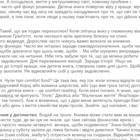
их. А погодьтеся, життя у метушливому світі, повному проблем і
, часто цей фокус розмиває. Дитяча книга повертає віру у краще, вір
аю, нікому час від часу не завадить нагадування про те, що світ не 
удний, а тим паче, коли люди у ньому пам’ятають про те, що дійсно 
 Такий, що аж подих перехоплює! Коли злітаєш вниз у скаженому віз
анком Ґрінґоттс, коли несешся крізь арктичну білизну на спині
го ведмедя, Дорослим часто чомусь важко визнати за книжкою
у функцію. Часто ми читаємо заради самовдосконалення, щоби чо
 щоби дізнатися про щось нове, щоби… Ми ніби шукаємо виправдан
чати час на читання. Ніби геть забули про те, що це можна робити
 задоволення. Для переживання емоцій. Заради історії. Ніщо не
ас до історії краще, ніж дитяча книга, створена саме для цього. Щоб
у захопити. Не відмовляйте собі у цьому задоволенні.
т
. Чули про comfort food? Це така їжа, яку їси, коли хочеш відчути с
дідусевий борщ або мамина шарлотка, або (що вже гріха таїти) дос
 от, дитяча книга – це comfort reading. Коли мені погано, я знаю, що
навряд чи врятують “Улліс” Джойса або “Маленьке життя” Янаґіхари
 так точно!). Але я впевнена, що з діри мене витягнуть пригоди Еміл
 або день з життя сімейства мумі-тролів. Знайте, що напевне, і вас
ення у дитинство
. Бодай на трохи. Книжка може стати вам за маш
нести туди, де ви ще не знали, що таке світова фінансова криза і
а просто чекали четвертої вечора, щоби подивитися “Злюк-бобрів” 
ранці у суботу залізти до ліжка батьків і звідти дивитися “Качині істор
хні (самі собою, мабуть!) готуються млинці на сніданок. Відкрийте с
итячу книгу зараз — і відчуєте, ніби повертаєтеся у дитинство. Уже