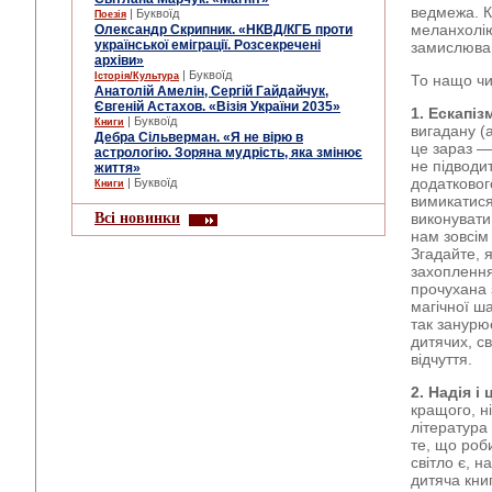
ведмежа. К
| Буквоїд
Поезія
меланхолію
Олександр Скрипник. «НКВД/КГБ проти
української еміграції. Розсекречені
замислював
архіви»
| Буквоїд
Історія/Культура
То нащо чи
Анатолій Амелін, Сергій Гайдайчук,
Євгеній Астахов. «Візія України 2035»
1. Ескапіз
| Буквоїд
Книги
вигадану (
Дебра Сільверман. «Я не вірю в
це зараз — 
астрологію. Зоряна мудрість, яка змінює
не підводи
життя»
додаткового
| Буквоїд
Книги
вимикатися
Всі новинки
виконувати 
нам зовсім
Згадайте, 
захоплення
прочухана 
магічної ш
так занурю
дитячих, св
відчуття.
2. Надія і 
кращого, ні
література
те, що роб
світло є, н
дитяча кни