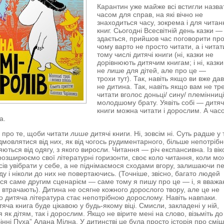
Карантин уже майже всі встигли назва
часом для справ, на які вічно не
знаходиться часу, зокрема і для читан
книг. Сьогодні Всесвітній день казки — 
здається, прийшов час поговорити про
чому варто не просто читати, а і читат
тому числі дитячі книги (ні, казки не
дорівнюють дитячим книгам; і ні, казки
не лише для дітей, але про це —
трохи тут). Так, навіть якщо ви вже да
не дитина. Так, навіть якщо вам не тр
читати вголос доньці/ сину/ племінниці
молодшому брату. Уявіть собі — дитяч
книги можна читати і дорослим. А час
а.
 про те, щоби читати
лише
дитячі книги. Ні, зовсім ні. Суть радше у 
дмовлятися від них, як від чогось рудиментарного, більше непотрібн
ються від одягу, з якого виросли. Читання — річ експансивна. Із ві
озширюємо свої літературні горизонти, своє коло читання, коли м
сів увібрати у себе, а не піднімаємося сходами вгору, залишаючи пе
ду і ніколи до них не повертаючись. (Точніше, звісно, багато людей
ся саме другим сценарієм — саме тому я пишу про це — і, я вважаю
о втрачають). Дитина не осягне кожного дорослого твору, але це не
о дитяча література стає непотрібною дорослому. Навіть навпаки.
яча книга буде цікавою у будь-якому віці. Смисли, закладені у ній,
я як дітям, так і дорослим. Якщо не вірите мені на слово, візьміть до
Вінні Пуха” Алана Мілна. У дитинстві це була просто історія про смі