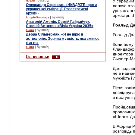
| Буквоїд
У середній
Поезія
Олександр Скрипник. «НКВД/КГБ проти
легкою атл
української еміграції. Розсекречені
уроках анг
архіви»
оркестрі. 
| Буквоїд
Історія/Культура
Анатолій Амелін, Сергій Гайдайчук,
Роальд Д
Євгеній Астахов. «Візія України 2035»
| Буквоїд
Книги
Дебра Сільверман. «Я не вірю в
Роальд Дал
астрологію. Зоряна мудрість, яка змінює
життя»
Коли йому 
| Буквоїд
Книги
Лландаффі,
директора 
Всі новинки
Сьюпер-Мер
Дал виділяв
не в навча
мужність і 
Після закі
досліджув
в наступні 
Пройшовши 
пропозицію
«Шелл» Дал 
В Африці Р
розповідь п