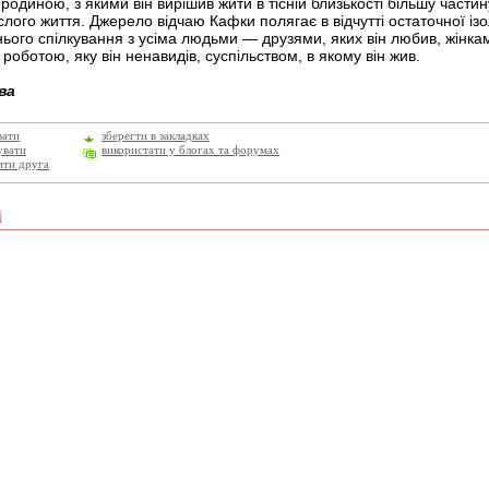
родиною, з якими він вирішив жити в тісній близькості більшу частин
слого життя. Джерело відчаю Кафки полягає в відчутті остаточної ізо
нього спілкування з усіма людьми — друзями, яких він любив, жінка
 роботою, яку він ненавидів, суспільством, в якому він жив.
ва
вати
зберегти в закладках
увати
використати у блогах та форумах
ити друга
і