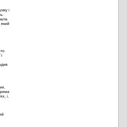
ому і
ь.
вала
 який
сто
´ї
одив
ми,
Грема
х, і,
ий