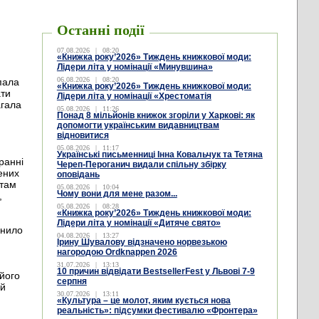
Останні події
07.08.2026
|
08:20
«Книжка року’2026» Тиждень книжкової моди:
Лідери літа у номінації «Минувшина»
06.08.2026
|
08:20
пала
«Книжка року’2026» Тиждень книжкової моди:
ати
Лідери літа у номінації «Хрестоматія
агала
05.08.2026
|
11:26
Понад 8 мільйонів книжок згоріли у Харкові: як
допомогти українським видавництвам
відновитися
05.08.2026
|
11:17
Українські письменниці Інна Ковальчук та Тетяна
ранні
Череп-Пероганич видали спільну збірку
ених
оповідань
 там
05.08.2026
|
10:04
Чому вони для мене разом...
,
05.08.2026
|
08:28
«Книжка року’2026» Тиждень книжкової моди:
Лідери літа у номінації «Дитяче свято»
цнило
04.08.2026
|
13:27
Ірину Шувалову відзначено норвезькою
нагородою Ordknappen 2026
31.07.2026
|
13:13
10 причин відвідати BestsellerFest у Львові 7-9
його
серпня
ей
30.07.2026
|
13:11
«Культура – це молот, яким кується нова
реальність»: підсумки фестивалю «Фронтера»