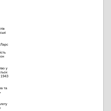
тів
ські
 Ларс
ість
сон
тво у
атьох
у 1943
ла та
ь
ьтету
е