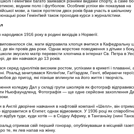
 школі Гемінґвей багато займався різними видами спорту, а саме бо
етикою, водним поло і футболом. Особливі успіхи він показував на
лійської мови, а також протягом двох років брав участь в шкільному
В юнацькі роки Гемінґвей також проходив курси з журналістики.
ал
 народився 1916 року в родині вихідців з Норвегії.
виповнилося сім, мати відправила хлопця вчитися в Кафедральну 
 де він провів два роки. Однак жорстоке поводження з дітьми з бок
школи змусило матір перевести хлопчика в інтернат Св. Петра в Уе
і, де він навчався до 13 років.
ся серед однолітків високим ростом, успіхами в крикеті і плаванні, 
нні. Роальд зачитувався Кіплінґом, Гаґґардом, Генті, вбираючи герої
любов до пригод, які пізніше вплинули на його життя і творчість.
нчення коледжу Дал у складі групи школярів як фотограф відправивс
ати Ньюфаундленд. Фотографія — ще одне серйозне захоплення Да
роки.
в Англії дворічне навчання в нафтовій компанії «Шелл», він отрим
 відправитися в Єгипет, однак відмовився. У 1936 році як співробітн
відбув туди, куди хотів — в Східну Африку, в Танганьїку (нині Танза
оальд отримав свій перший гонорар, опублікувавши в місцевій газет
ро те, як лев напав на жінку.