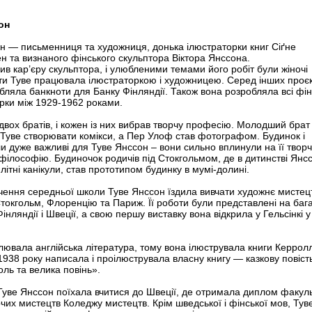
он
он — письме
нниця та художниця, донька ілюстраторки книг Сіґне
 та визнаного фінського скульптора Віктора Янссона.
бив кар’єру скульптора, і улюбленими темами його робіт були жіночі
ти Туве працювала ілюстраторкою і художницею. Серед інших проєк
бляла банкноти для Банку Фінляндії. Також вона розробляла всі фін
рки між 1929-1962 роками.
двох братів, і кожен із них вибрав творчу професію. Молодший брат
Туве створювати комікси, а Пер Улоф став фотографом. Будинок і
и дуже важливі для Туве Янссон – вони сильно вплинули на її творч
 філософію. Будиночок родичів під Стокгольмом, де в дитинстві Янс
літні канікули, став прототипом будинку в мумі-долині.
нчення середньої школи Туве Янссон їздила вивчати художнє мистец
 Стокгольм, Флоренцію та Париж. Її роботи були представлені на баг
інляндії і Швеції, а свою першу виставку вона відкрила у Гельсінкі 
лювала англійська література, тому вона ілюструвала книги Керрол
 1938 року написала і проілюструвала власну книгу — казкову повіст
ль та велика повінь».
 Туве Янссон поїхала вчитися до Швеції, де отримала диплом факул
чих мистецтв Коледжу мистецтв. Крім шведської і фінської мов, Тув