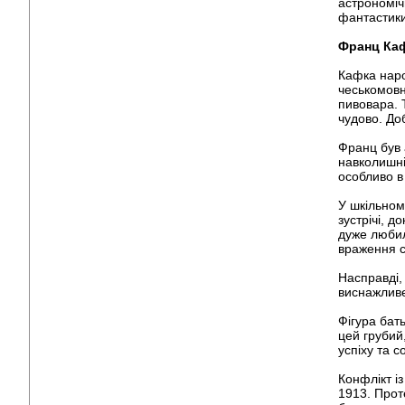
астрономіч
фантастики
Франц Ка
Кафка наро
чеськомовн
пивовара. 
чудово. До
Франц був 
навколишні
особливо в 
У шкільному
зустрічі, д
дуже любил
враження с
Насправді,
виснажливе
Фігура бать
цей грубий
успіху та 
Конфлікт і
1913. Прот