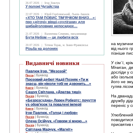
26.07.2026
|
Ігор Зіньчук
У полоні Чугайстра
22.07.2026
|
Юрій Горблянський, Львів–Зашків
«ХТО ТАМ ПОВИС ТІМ’ЯЧКОМ ВНИЗ…»:
про «діточі» вірші-«хулігани» для
шибайголовних непосидюх…
21.07.2026
|
Валентина Семеняк, письменниця
Бути Небом ― це любити всіх
на музични
20.07.2026
|
Тетяна Торак, м. Івано-Франківськ
від нього 
Різьба на долонях
пізніше пи
Видавничі новинки
У сім´ї, к
Мічиган, д
Павлюк Ігор. "Мезозой"
досліди у 
| Буквоїд
Проза
або ізольо
Прозовий дебют Надії Позняк «Ти ж
його не зм
знаєш, він ніколи тобі не дзвонить…»
гуляв лісом
| Буквоїд
Книги
Сащук Світлана. «Дратва тиші»
На дванадц
| Буквоїд
Поезія
«Безрозсудна» Лорен Робертс: почуття
дружбу діда
vs обов’язок та повалені імперії
переніс у с
| Буквоїд
Книги
Ігор Павлюк. «Голод і любов»
Улюблений
| Буквоїд
Поезія
поводитися
Олена Осійчук. «Говори зі мною…»
присвятив 
| Буквоїд
Поезія
Світлана Марчук. «Магніт»