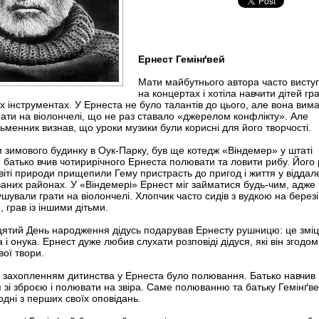
Ернест Гемінґвей
Мати майбутнього автора часто висту
на концертах і хотіла навчити дітей гр
х інструментах. У Ернеста не було талантів до цього, але вона вим
грати на віолончелі, що не раз ставало «джерелом конфлікту». Але
сьменник визнав, що уроки музики були корисні для його творчості.
рім зимового будинку в Оук-Парку, був ще котедж «Віндемер» у штаті
е батько вчив чотирирічного Ернеста полювати та ловити рибу. Його 
світі природи прищепили Гему пристрасть до пригод і життя у віддал
ваних районах. У «Віндемері» Ернест міг займатися будь-чим, адже
ушували грати на віолончелі. Хлопчик часто сидів з вудкою на березі
, грав із іншими дітьми.
ятий День народження дідусь подарував Ернесту рушницю: це змі
 і онука. Ернест дуже любив слухати розповіді дідуся, які він згодом
вої твори.
 захопленням дитинства у Ернеста було
полювання. Батько навчив 
 зі зброєю і полювати на звіра. Саме полюванню та батьку Гемінґв
одні з перших своїх оповідань.