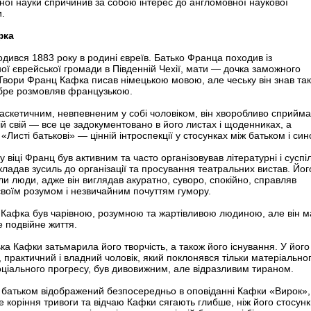
ної науки спричинив за собою інтерес до англомовної наукової
.
фка
дився 1883 року в родині євреїв. Батько Франца походив із
ої єврейської громади в Південній Чехії, мати — дочка заможного
Твори Франц Кафка писав німецькою мовою, але чеську він знав та
бре розмовляв французькою.
аскетичним, невпевненим у собі чоловіком, він хворобливо сприйм
й свій — все це задокументовано в його листах і щоденниках, а
«Листі батькові» — цінній інтроспекції у стосунках між батьком і син
 віці Франц був активним та часто організовував літературні і суспі
окладав зусиль до організації та просування театральних вистав. Йог
и люди, адже він виглядав акуратно, суворо, спокійно, справляв
воїм розумом і незвичайним почуттям гумору.
 Кафка був чарівною, розумною та жартівливою людиною, але він м
 подвійне життя.
ка Кафки затьмарила його творчість, а також його існування. У його
, практичний і владний чоловік, який поклонявся тільки матеріально
соціального прогресу, був дивовижним, але відразливим тираном.
з батьком відображений безпосередньо в оповіданні Кафки «Вирок»,
е коріння тривоги та відчаю Кафки сягають глибше, ніж його стосунк