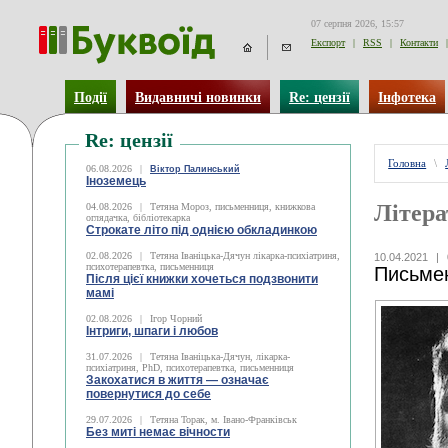
07 серпня 2026, 15:57
Експорт
|
RSS
|
Контакти
|
Події
Видавничі новинки
Re: цензії
Інфотека
Re: цензії
Головна
\
06.08.2026
|
Віктор Палинський
Іноземець
Літера
04.08.2026
|
Тетяна Мороз, письменниця, книжкова
оглядачка, бібліотекарка
Строкате літо під однією обкладинкою
02.08.2026
|
Тетяна Іваніцька-Дячун лікарка-психіатриня,
10.04.2021
|
психотерапевтка, письменниця
Письмен
Після цієї книжки хочеться подзвонити
мамі
02.08.2026
|
Ігор Чорний
Інтриги, шпаги і любов
31.07.2026
|
Тетяна Іваніцька-Дячун, лікарка-
психіатриня, PhD, психотерапевтка, письменниця
Закохатися в життя — означає
повернутися до себе
29.07.2026
|
Тетяна Торак, м. Івано-Франківськ
Без миті немає вічности