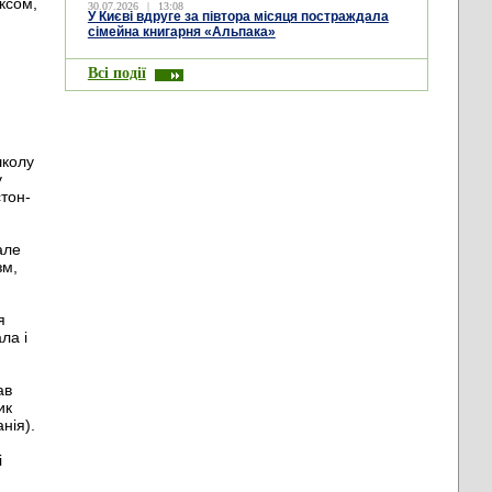
ксом,
30.07.2026
|
13:08
У Києві вдруге за півтора місяця постраждала
сімейна книгарня «Альпака»
Всі події
школу
у
стон-
але
зм,
я
ла і
ав
ик
нія).
і