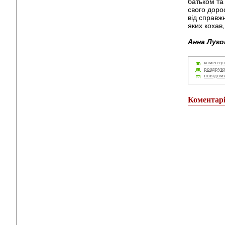
батьком та 
свого доро
від справж
яких кохав,
Анна Луго
коменту
роздрук
повідом
Коментар