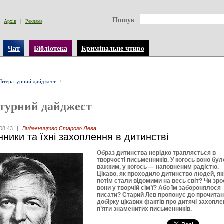
Пошук
Архів
|
Реклама
Чат
Бібліотека
Кримінальне чтиво
Літературний дайджест
\
турний дайджест
08:43
|
Видавництво Старого Лева
ники та їхні захоплення в дитинстві
Образ дитинства нерідко трапляється в
творчості письменників. У когось воно бул
важким, у когось — наповненим радістю.
Цікаво, як проходило дитинство людей, як
потім стали відомими на весь світ? Чи зр
вони у творчій сім’ї? Або їм заборонялося
писати? Старий Лев пропонує до прочита
добірку цікавих фактів про дитячі захопл
п’яти знаменитих письменників.