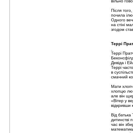
вільно гов
Після того
почила ілю
Одного веч
на стіні м
згодом ста
Террі Пра
Террі Прат
Беконсфілд
Девіда і Е
Террі част
в суспільст
смачний ко
Мати хлопч
хлопцю люб
але він щи
«Вітер у ве
відкривши к
Від батька 
дитинстві 
час він зб
математики