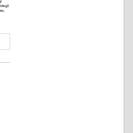
у
ляції
ми,