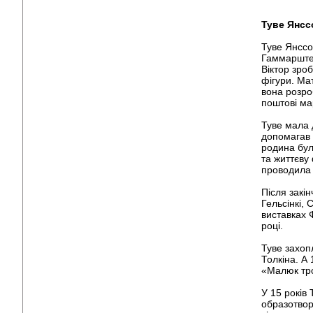
Туве Янсс
Туве Янсс
Гаммарштен
Віктор зро
фігури. Ма
вона розро
поштові ма
Туве мала 
допомагав 
родина бул
та життєву
проводила 
Після закі
Гельсінкі,
виставках Ф
році.
Туве захоп
Толкіна. А
«Малюк тро
У 15 років
образотвор