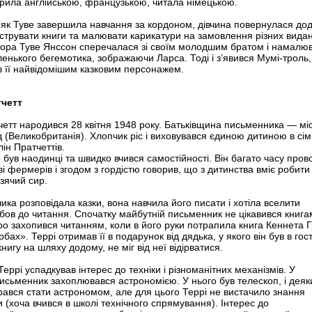
орила англійською, французькою, читала німецькою.
, як Туве завершила навчання за кордоном, дівчина повернулася дод
струвати книги та малювати карикатури на замовлення різних видан
ора Туве Янссон сперечалася зі своїм молодшим братом і намалю
аленького бегемотика, зображаючи Ларса. Тоді і з’явився Мумі-троль,
в її найвідомішим казковим персонажем.
тчетт
четт народився 28 квітня 1948 року. Батьківщина письменника — мі
 (Великобританія). Хлопчик ріс і виховувався єдиною дитиною в сім
йлін Пратчеттів.
о був наодинці та швидко вчився самостійності. Він багато часу пров
ві фермерів і згодом з гордістю говорив, що з дитинства вміє робити
зячий сир.
ика розповідала казки, вона навчила його писати і хотіла вселити
ов до читання. Спочатку майбутній письменник не цікавився книга
ро захопився читанням, коли в його руки потрапила книга Кеннета 
рбах». Террі отримав її в подарунок від дядька, у якого він був в гостя
нигу на шляху додому, не міг від неї відірватися.
Террі успадкував інтерес до техніки і різноманітних механізмів. У
письменник захоплювався астрономією. У нього був телескоп, і деяк
ирався стати астрономом, але для цього Террі не вистачило знання
 (хоча вчився в школі технічного спрямування). Інтерес до