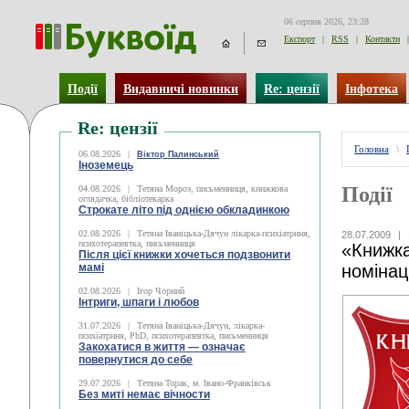
06 серпня 2026, 23:28
Експорт
|
RSS
|
Контакти
|
Події
Видавничі новинки
Re: цензії
Інфотека
Re: цензії
Головна
\
06.08.2026
|
Віктор Палинський
Іноземець
Події
04.08.2026
|
Тетяна Мороз, письменниця, книжкова
оглядачка, бібліотекарка
Строкате літо під однією обкладинкою
02.08.2026
|
Тетяна Іваніцька-Дячун лікарка-психіатриня,
28.07.2009
|
психотерапевтка, письменниця
«Книжка
Після цієї книжки хочеться подзвонити
мамі
номінаці
02.08.2026
|
Ігор Чорний
Інтриги, шпаги і любов
31.07.2026
|
Тетяна Іваніцька-Дячун, лікарка-
психіатриня, PhD, психотерапевтка, письменниця
Закохатися в життя — означає
повернутися до себе
29.07.2026
|
Тетяна Торак, м. Івано-Франківськ
Без миті немає вічности