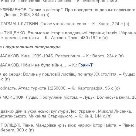
 Явдохи Пошивайлів. Книги листівок. – К.: Майстерня книги.
УЛЕЙМЕНОВ. Тюрки в доісторії. Про походження давньотюркського
.: Дніпро, 2008, 384 с.(п)
а ГАРМАШ-ЛИТВИН. Голос утопленого села. – К.: Книга, 224 с.(п)
ин ТИЩЕНКО. Етномовна історія прадавньої України; Італія і Україна
 етномовні контакти. – К.: Аквілон-Плюс, 480+192 с.(п)
а і туристична література
АЛАКОВ. Київ. 1939-1945. Postscriptum. – К.: Варто, 224 с.(п)
МАЛАКОВ. Ніби й не було війни… .– К.:
Грані-Т
я до серця: Волинь у поштовій листівці початку ХХ століття. – Луцьк:
 с.(п)
 область. Атлас туриста 1:250000. – К.: Картографія, 96 с.(о)
а МОЙСІЮК. Луцьк. Прогулянки містом. – Луцьк: Волинська книга, 10
датних діячів української культури Лесі Українки, Миколи Лисенка,
ксаганського, Михайла Старицького. – К.: Кий, 144 с.(п)
ПОЛІЩУК. Рівне. Мандрівка крізь віки: нариси історії міста. – Рівне:
береги, 300 с.(п)