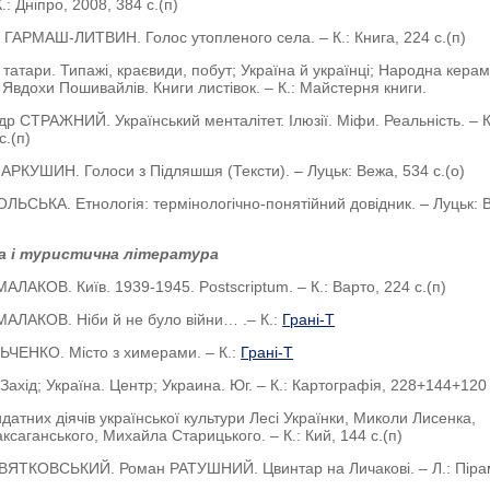
.: Дніпро, 2008, 384 с.(п)
а ГАРМАШ-ЛИТВИН. Голос утопленого села. – К.: Книга, 224 с.(п)
 татари. Типажі, краєвиди, побут; Україна й українці; Народна керам
 Явдохи Пошивайлів. Книги листівок. – К.: Майстерня книги.
др СТРАЖНИЙ. Український менталітет. Ілюзії. Міфи. Реальність. – К
с.(п)
й АРКУШИН. Голоси з Підляшшя (Тексти). – Луцьк: Вежа, 534 с.(о)
ОЛЬСЬКА. Етнологія: термінологічно-понятійний довідник. – Луцьк: 
а і туристична література
АЛАКОВ. Київ. 1939-1945. Postscriptum. – К.: Варто, 224 с.(п)
МАЛАКОВ. Ніби й не було війни… .– К.:
Грані-Т
ЛЬЧЕНКО. Місто з химерами. – К.:
Грані-Т
 Захід; Україна. Центр; Украина. Юг. – К.: Картографія, 228+144+120 
датних діячів української культури Лесі Українки, Миколи Лисенка,
ксаганського, Михайла Старицького. – К.: Кий, 144 с.(п)
КВЯТКОВСЬКИЙ. Роман РАТУШНИЙ. Цвинтар на Личакові. – Л.: Піра