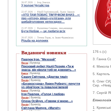
26.07.2026
|
Ігор Зіньчук
У полоні Чугайстра
22.07.2026
|
Юрій Горблянський, Львів–Зашків
«ХТО ТАМ ПОВИС ТІМ’ЯЧКОМ ВНИЗ…»:
про «діточі» вірші-«хулігани» для
шибайголовних непосидюх…
21.07.2026
|
Валентина Семеняк, письменниця
Бути Небом ― це любити всіх
20.07.2026
|
Тетяна Торак, м. Івано-Франківськ
Різьба на долонях
176 с.(с)
Видавничі новинки
3. Ганна С
Павлюк Ігор. "Мезозой"
| Буквоїд
Проза
4. Микола С
Прозовий дебют Надії Позняк «Ти ж
знаєш, він ніколи тобі не дзвонить…»
| Буквоїд
5. Картель 
Книги
Сащук Світлана. «Дратва тиші»
| Буквоїд
Поезія
6. Олег СИ
«Безрозсудна» Лорен Робертс: почуття
Сер. «Невід
vs обов’язок та повалені імперії
| Буквоїд
Книги
7. Сергій 
Ігор Павлюк. «Голод і любов»
| Буквоїд
Поезія
Етнологія
Олена Осійчук. «Говори зі мною…»
| Буквоїд
Поезія
1. Кримські
Світлана Марчук. «Магніт»