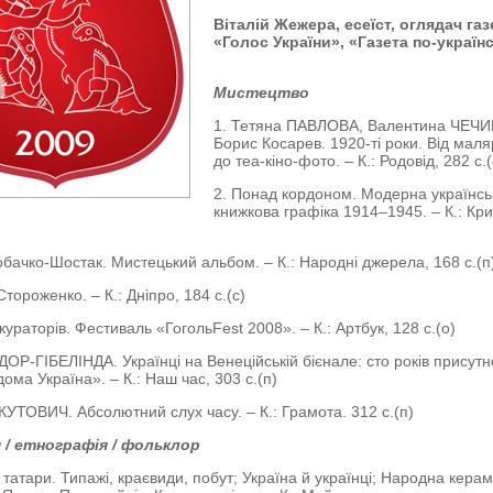
Віталій Жежера, есеїст, оглядач газ
«Голос України», «Газета по-україн
Мистецтво
1. Тетяна ПАВЛОВА, Валентина ЧЕЧИ
Борис Косарев. 1920-ті роки. Від маля
до теа-кіно-фото. – К.: Родовід, 282 с.(
2. Понад кордоном. Модерна українсь
книжкова графіка 1914–1945. – К.: Кри
обачко-Шостак. Мистецький альбом. – К.: Народні джерела, 168 с.(п
тороженко. – К.: Дніпро, 184 с.(с)
кураторів. Фестиваль «ГогольFest 2008». – К.: Артбук, 128 с.(о)
ДОР-ГІБЕЛІНДА. Українці на Венеційській бієнале: сто років присутно
ома Україна». – К.: Наш час, 303 с.(п)
ЯКУТОВИЧ. Абсолютний слух часу. – К.: Грамота. 312 с.(п)
 / етнографія / фольклор
 татари. Типажі, краєвиди, побут; Україна й українці; Народна керам