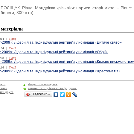
ПОЛІЩУК. Рівне. Мандрівка крізь віки: нариси історії міста. – Рівне:
береги, 300 с.(п)
 матеріали
:14
|
Події
-2009»: Лідери літа. Індивідуальні рейтинґи у номінації «Дитяче свято»
:04
|
Події
-2009»: Лідери літа. Індивідуальні рейтинґи у номінації «Обрії»
:08
|
Події
-2009»: Лідери літа. Індивідуальні рейтинґи у номінації «Красне письменство
:16
|
Події
-2009»: Лідери літа. Індивідуальні рейтинґи у номінації «Хрестоматія»
вати
зберегти в закладках
увати
використати у блогах та форумах
ити друга
Поділитися…
і