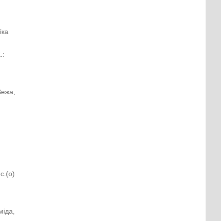
іка
.:
Вежа,
с.(о)
міда,