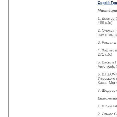
Сергій Гр
Мистецт
1. Дмитро 
468 с.(п)
2. Олекса Н
пам‘яток п
3. Роксана 
4. Харківсь
271 с.(с)
5. Василь 
Автограф, 
6. В.Г.БОЧ
Унівського 
Києво-Моги
7. Шедеври 
Етнологія
1. Юрий КА
2. Олжас С