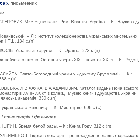
абар
, письменник
во
СТЕПОВИК. Мистецтво ікони. Рим. Візантія. Україна. – К.: Наукова д
оваківський. – Л.: Інститут колекціонерства українських мистецьких
ри НТШ, 184 с.(п)
КОСІВ. Українські хоругви. – К.: Оранта, 372 с.(п)
ка пейзажна школа. Остання чверть ХІХ – початок ХХ ст. – К.: Родові
ГАЛАЙБА. Свято-Богородичні храми у «другому Єрусалимі». – К.:
368 с.(п)
КОВСЬКА, Л.В.ХАУХА, В.А.АДАМОВИЧ. Каталог видань Почаївського
монастирів XVIІІ- XХ ст. з колекції Музею книги і друкарства України. 
лянська академія, 359 с.(п)
українського живопису. – К.: Мистецтво. 608 с.(с)
 / етнографія / фольклор
НЫГИН. Бремя белой расы. – К.: Книга Роду, 312 с.(п)
УЛЕЙМЕНОВ. Тюрки в доісторії. Про походження давньотюркського