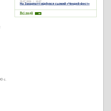
29.07.2026
|
10:07
На Закарпатті відбувся сьомий «Чендей-фест»
Всі події
:
0 с.