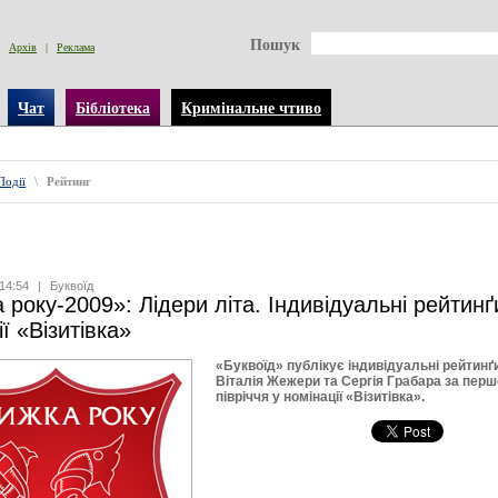
Пошук
Архів
|
Реклама
Чат
Бібліотека
Кримінальне чтиво
Події
\
Рейтинг
14:54
|
Буквоїд
 року-2009»: Лідери літа. Індивідуальні рейтинґ
ї «Візитівка»
«Буквоїд» публікує індивідуальні рейтинґ
Віталія Жежери та Сергія Грабара за перш
півріччя у номінації «Візитівка».