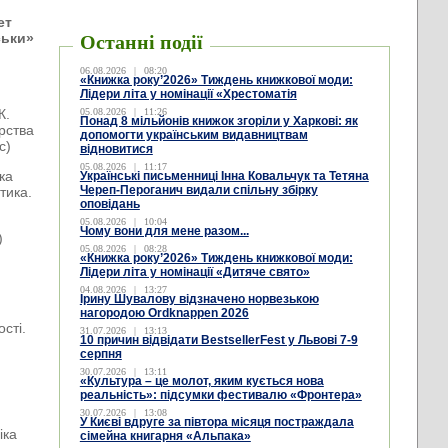
ет
ськи»
Останні події
06.08.2026
|
08:20
«Книжка року’2026» Тиждень книжкової моди:
Лідери літа у номінації «Хрестоматія
К.
05.08.2026
|
11:26
Понад 8 мільйонів книжок згоріли у Харкові: як
рства
допомогти українським видавництвам
с)
відновитися
05.08.2026
|
11:17
ка
Українські письменниці Інна Ковальчук та Тетяна
Череп-Пероганич видали спільну збірку
тика.
оповідань
05.08.2026
|
10:04
Чому вони для мене разом...
)
05.08.2026
|
08:28
«Книжка року’2026» Тиждень книжкової моди:
Лідери літа у номінації «Дитяче свято»
04.08.2026
|
13:27
Ірину Шувалову відзначено норвезькою
нагородою Ordknappen 2026
сті.
31.07.2026
|
13:13
10 причин відвідати BestsellerFest у Львові 7-9
серпня
30.07.2026
|
13:11
«Культура – це молот, яким кується нова
реальність»: підсумки фестивалю «Фронтера»
30.07.2026
|
13:08
У Києві вдруге за півтора місяця постраждала
іка
сімейна книгарня «Альпака»