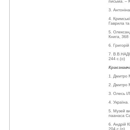
письма. – К
3. Антонін
4. Кримські
Гаврила та
5. Олексан
Книга, 368 
6. Григорі
7. В.В.НАД
244 с.(о)
Краєзнавч
1. Дмитро М
2. Дмитро 
3. Олесь І
4. Україна.
5. Музей ви
паанаса Са
6. Андрій 
204 с.(п)