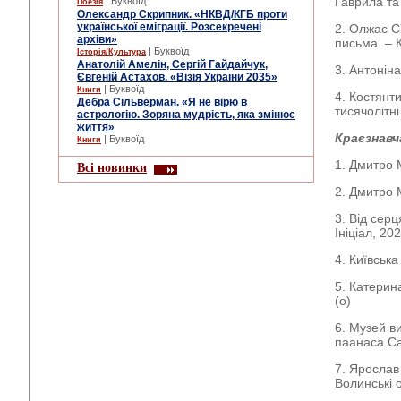
Гаврила та
| Буквоїд
Поезія
Олександр Скрипник. «НКВД/КГБ проти
української еміграції. Розсекречені
2. Олжас С
архіви»
письма. – К
| Буквоїд
Історія/Культура
Анатолій Амелін, Сергій Гайдайчук,
3. Антонін
Євгеній Астахов. «Візія України 2035»
| Буквоїд
Книги
4. Костянт
Дебра Сільверман. «Я не вірю в
тисячолітні
астрологію. Зоряна мудрість, яка змінює
життя»
Краєзнавч
| Буквоїд
Книги
1. Дмитро М
Всі новинки
2. Дмитро 
3. Від серц
Ініціал, 202
4. Київська
5. Катерин
(о)
6. Музей ви
паанаса Са
7. Ярослав 
Волинські о