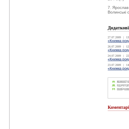
7. Ярослав 
Волинські о
Додаткові
27.07.2009
|
13
«Книжка року
26.07.2009
|
12
«Книжка року
24.07.2009
|
22
«Книжка року
23.07.2009
|
14
«Книжка року
коменту
роздрук
повідом
Коментар