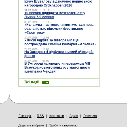
Ірину Шувалову відзначено норвезькою
нагородою Ordknappen 2026
31.07.2026
|
13:13
10 причин відвідати BestsellerFest у
Львові 7-9 серпня
30.07.2026
|
13:11
«Культура – це молот, яким кується нова
реальність»: підсумки фестивалю
«Фронтера»
30.07.2026
|
13:08
У Києві вдруге за півтора місяця
постраждала сімейна книгарня «Альпака»
29.07.2026
|
10:07
На Закарпатті відбувся сьомий «Чендей-
фест»
23.07.2026
|
08:09
В Ужгороді нагородили переможців VIII
Всеукраїнського конкурсу малої прози
імені Івана Чендея
Всі події
Експорт
|
RSS
|
Контакти
|
Архів
|
Реклама
Додати в вибране
|
Зробити стартовою