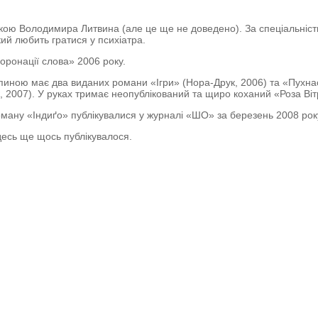
кою Володимира Литвина (але це ще не доведено). За спеціальніст
кий любить гратися у психіатра.
оронації слова» 2006 року.
пиною має два виданих романи «Ігри» (Нора-Друк, 2006) та «Пухна
, 2007). У руках тримає неопублікований та щиро коханий «Роза Віт
оману «Індиґо» публікувалися у журналі «ШО» за березень 2008 рок
есь ще щось публікувалося.