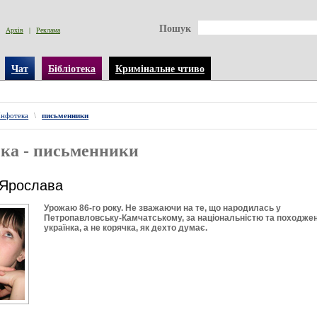
Пошук
Архів
|
Реклама
Чат
Бібліотека
Кримінальне чтиво
Інфотека
\
письменники
ка - письменники
 Ярослава
Урожаю 86-го року. Не зважаючи на те, що народилась у
Петропавловську-Камчатському, за національністю та походже
українка, а не корячка, як дехто думає.