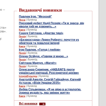
Видавничі новинки
ю –
Павлюк Ігор. "Мезозой"
| Буквоїд
Проза
Прозовий дебют Надії Позняк «Ти ж знаєш, він
ніколи тобі не дзвонить…»
ста»
| Буквоїд
Книги
рів».
Сащук Світлана. «Дратва тиші»
| Буквоїд
Поезія
у.
«Безрозсудна» Лорен Робертс: почуття vs
обов’язок та повалені імперії
| Буквоїд
Книги
Ігор Павлюк. «Голод і любов»
| Буквоїд
Поезія
Олена Осійчук. «Говори зі мною…»
| Буквоїд
Поезія
Світлана Марчук. «Магніт»
| Буквоїд
Поезія
Олександр Скрипник. «НКВД/КГБ проти
української еміграції. Розсекречені архіви»
| Буквоїд
Історія/Культура
Анатолій Амелін, Сергій Гайдайчук, Євгеній
Астахов. «Візія України 2035»
| Буквоїд
Книги
Дебра Сільверман. «Я не вірю в астрологію.
Зоряна мудрість, яка змінює життя»
| Буквоїд
Книги
Всі новинки