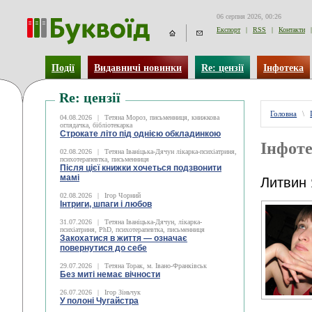
06 серпня 2026, 00:26
Експорт
|
RSS
|
Контакти
|
Події
Видавничі новинки
Re: цензії
Інфотека
Re: цензії
Головна
\
04.08.2026
|
Тетяна Мороз, письменниця, книжкова
оглядачка, бібліотекарка
Строкате літо під однією обкладинкою
Інфоте
02.08.2026
|
Тетяна Іваніцька-Дячун лікарка-психіатриня,
психотерапевтка, письменниця
Після цієї книжки хочеться подзвонити
мамі
Литвин
02.08.2026
|
Ігор Чорний
Інтриги, шпаги і любов
31.07.2026
|
Тетяна Іваніцька-Дячун, лікарка-
психіатриня, PhD, психотерапевтка, письменниця
Закохатися в життя — означає
повернутися до себе
29.07.2026
|
Тетяна Торак, м. Івано-Франківськ
Без миті немає вічности
26.07.2026
|
Ігор Зіньчук
У полоні Чугайстра