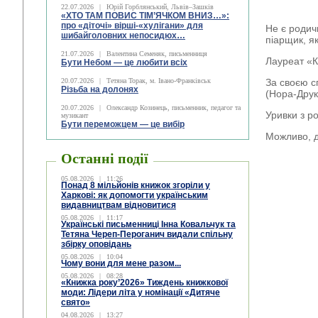
22.07.2026
|
Юрій Горблянський, Львів–Зашків
«ХТО ТАМ ПОВИС ТІМ’ЯЧКОМ ВНИЗ…»:
про «діточі» вірші-«хулігани» для
Не є родич
шибайголовних непосидюх…
піарщик, я
21.07.2026
|
Валентина Семеняк, письменниця
Лауреат «К
Бути Небом ― це любити всіх
20.07.2026
|
Тетяна Торак, м. Івано-Франківськ
За своєю с
Різьба на долонях
(Нора-Друк
20.07.2026
|
Олександр Козинець, письменник, педагог та
Уривки з р
музикант
Бути переможцем — це вибір
Можливо, д
Останні події
05.08.2026
|
11:26
Понад 8 мільйонів книжок згоріли у
Харкові: як допомогти українським
видавництвам відновитися
05.08.2026
|
11:17
Українські письменниці Інна Ковальчук та
Тетяна Череп-Пероганич видали спільну
збірку оповідань
05.08.2026
|
10:04
Чому вони для мене разом...
05.08.2026
|
08:28
«Книжка року’2026» Тиждень книжкової
моди: Лідери літа у номінації «Дитяче
свято»
04.08.2026
|
13:27