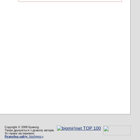
Copyright © 2008 Буквоїд
Твори друкуються з дозволу авторів.
Усі права застережені.
Розробка сайту:
NetAgency
.