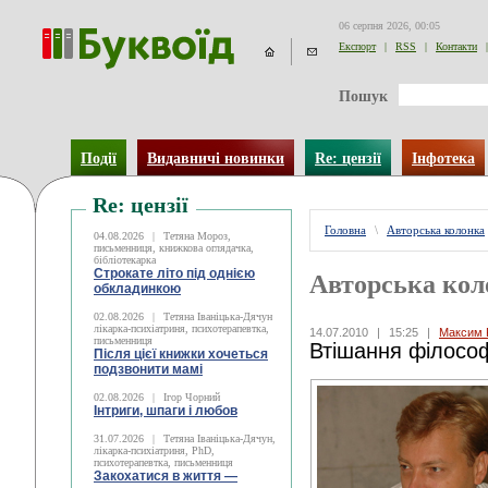
06 серпня 2026, 00:05
Експорт
|
RSS
|
Контакти
|
Пошук
Події
Видавничі новинки
Re: цензії
Інфотека
Re: цензії
Головна
\
Авторська колонка
04.08.2026
|
Тетяна Мороз,
письменниця, книжкова оглядачка,
бібліотекарка
Строкате літо під однією
Авторська кол
обкладинкою
02.08.2026
|
Тетяна Іваніцька-Дячун
лікарка-психіатриня, психотерапевтка,
14.07.2010
|
15:25
|
Максим 
письменниця
Втішання філосо
Після цієї книжки хочеться
подзвонити мамі
02.08.2026
|
Ігор Чорний
Інтриги, шпаги і любов
31.07.2026
|
Тетяна Іваніцька-Дячун,
лікарка-психіатриня, PhD,
психотерапевтка, письменниця
Закохатися в життя —