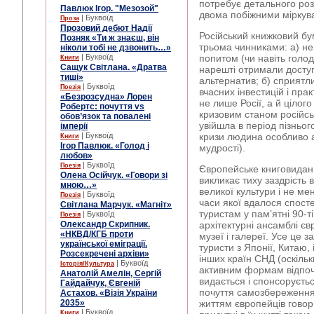
потребує детального роз
Павлюк Ігор. "Мезозой"
двома побіжними міркув
| Буквоїд
Проза
Прозовий дебют Надії
Російський книжковий бу
Позняк «Ти ж знаєш, він
трьома чинниками: а) не
ніколи тобі не дзвонить…»
| Буквоїд
попитом (чи навіть голо
Книги
Сащук Світлана. «Дратва
нарешті отримали доступ
тиші»
альтернатив; б) сприятл
| Буквоїд
Поезія
вчасних інвестицій і прак
«Безрозсудна» Лорен
не лише Росії, а й цілог
Робертс: почуття vs
кризовим станом російськ
обов’язок та повалені
увійшла в період пізньог
імперії
| Буквоїд
кризи людина особливо 
Книги
Ігор Павлюк. «Голод і
мудрості).
любов»
| Буквоїд
Поезія
Європейське книговидан
Олена Осійчук. «Говори зі
викликає тиху заздрість в
мною…»
великої культури і не мен
| Буквоїд
Поезія
часи якої вдалося спост
Світлана Марчук. «Магніт»
туристам у пам’ятні 90-т
| Буквоїд
Поезія
Олександр Скрипник.
архітектурні ансамблі єв
«НКВД/КГБ проти
музеї і галереї. Усе це 
української еміграції.
туристи з Японії, Китаю, 
Розсекречені архіви»
інших країн СНД (оскіль
| Буквоїд
Історія/Культура
активним формам відпочи
Анатолій Амелін, Сергій
видається і спонсоруєтьс
Гайдайчук, Євгеній
почуття самозбереження
Астахов. «Візія України
2035»
життям європейців говор
| Буквоїд
Книги