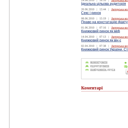
24.06.2010
|
16:10
|
Авторська ко
Ідеальна цільова аудиторія
20.06.2010
|
13:44
|
Авторська ко
Секс і ринок
08.06.2010
|
15:19
|
Авторська ко
Право на констатацію факту
01.06.2010
|
07:16
|
Авторська ко
Книжковий ринок як міф
14.04.2010
|
07:13
|
Авторська ко
Книжковий ринок як він є
02.04.2010
|
07:38
|
Авторська ко
Книжковий ринок України. С
коментувати
роздрукувати
повідомити друга
Коментарі