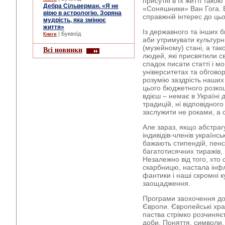
присутні в їх житті так
Дебра Сільверман. «Я не
«Соняшники» Ван Гога. В
вірю в астрологію. Зоряна
справжній інтерес до ць
мудрість, яка змінює
життя»
Із державного та інших 
| Буквоїд
Книги
аби утримувати культур
(музейному) стані, а так
Всі новинки
людей, які присвятили с
спадок писати статті і мо
університетах та обгово
розумію заздрість наших
цього бюджетного розкош
вдієш – немає в Україні 
традицій, ні відповідного
заслужити не роками, а 
Але зараз, якщо абстраг
індивідів-членів українсь
бажають стипендій, пенсі
багатотисячних тиражів,
Незалежно від того, хто 
скарбницю, настала інфл
фантики і наші скромні ку
заощадження.
Програми заохочення до
Європи. Європейські хра
паства стрімко розчиняєт
доби. Поняття, символи, з