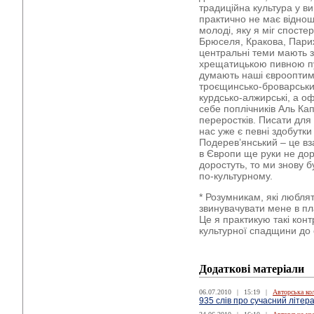
традиційна культура у ви
практично не має віднош
молоді, яку я міг спосте
Брюселя, Кракова, Париж
центральні теми мають з
хрещатицькою пивною пуб
думають наші єврооптимі
троєщинсько-броварських
курдсько-алжирські, а оф
себе поплічників Аль Кап
переростків. Писати для 
нас уже є певні здобутки
Подерев’янський – це вз
в Європи ще руки не до
доростуть, то ми знову 
по-культурному.
* Розумникам, які люблят
звинувачувати мене в пла
Це я практикую такі кон
культурної спадщини до 
Додаткові матеріали
06.07.2010
|
15:19
|
Авторська ко
935 слів про сучасний літер